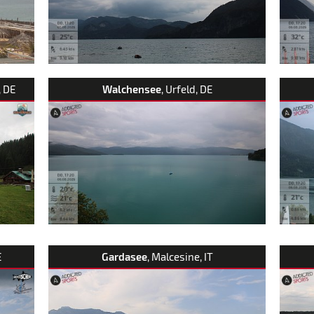
, DE
Walchensee
, Urfeld, DE
E
Gardasee
, Malcesine, IT