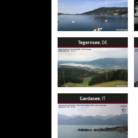
Tegernsee
, DE
Gardasee
, IT