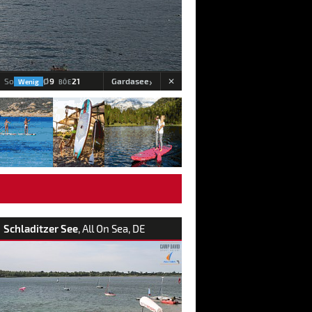
›
Ø
9
21
Gardasee
So
Wenig
BÖE
Schladitzer See
, All On Sea, DE