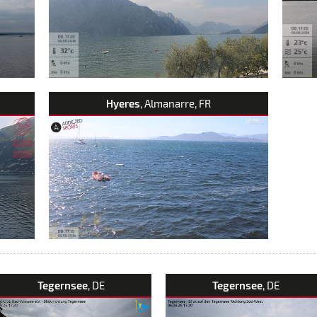
Hyeres
, Almanarre, FR
Tegernsee
, DE
Tegernsee
, DE