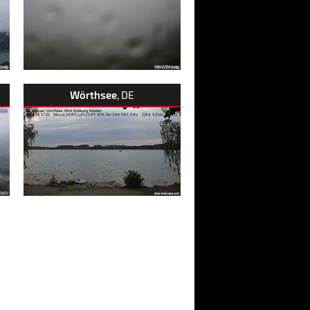
Wörthsee
, DE