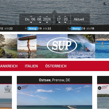
Do, 06.
08.
2026
17 :
20
Aktuell
Ø
12
22
Ø
9
22
Ø
9
19
Fr
Sa
Wenig
Wenig
BÖE
BÖE
BÖE
RANKREICH
ITALIEN
ÖSTERREICH
Ostsee
, Prerow, DE