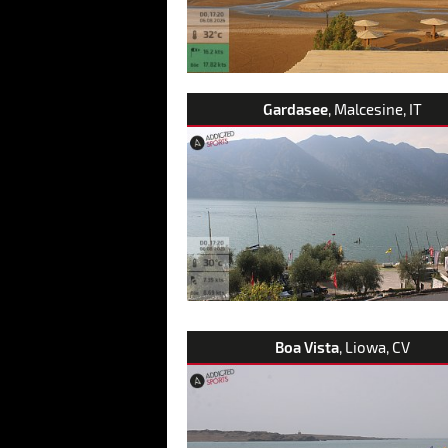
Gardasee
, Malcesine, IT
Boa Vista
, Liowa, CV