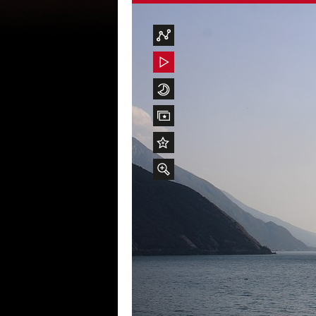
Wetterdaten
Wetterdaten
Live Video aktivieren
Live Video aktivieren
Zeitraffer
Zeitraffer
Beste Bilder
Beste Bilder
Hinzufügen zu "Beste Bilder"
Hinzufügen zu "Beste Bilder"
Zoom
Infos zu Residence Casa al
Webcam Info
Meteomedia Föhndiagramm
Wind- & Wetter-Statistik