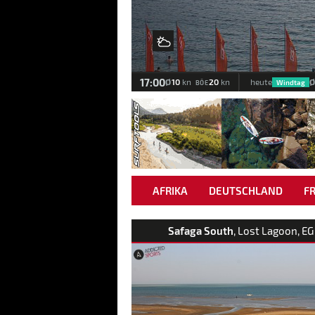
Zurück
Wind & Wetter
17:00
Ø
10
20
kn
kn
heute
Windtag
BÖE
AFRIKA
DEUTSCHLAND
F
Safaga South
, Lost Lagoon, EG