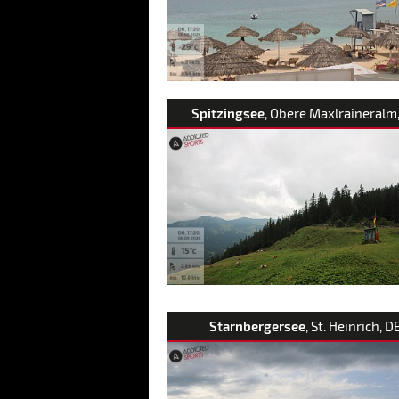
Spitzingsee
, Obere Maxlraineralm
Starnbergersee
, St. Heinrich, D