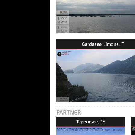
Gardasee
, Limone, IT
PARTNER
Tegernsee
, DE