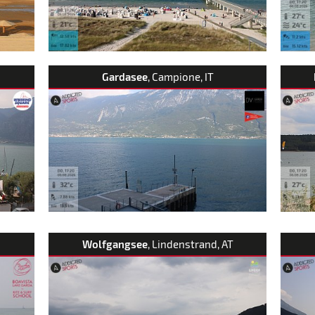
Gardasee
, Campione, IT
Wolfgangsee
, Lindenstrand, AT