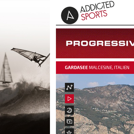
GARDASEE
MALCESINE, ITALIEN
Wetterdaten
Wetterdaten
Live Video aktivieren
Live Video aktivieren
Zeitraffer
Zeitraffer
Beste Bilder
Beste Bilder
Hinzufügen zu "Beste Bilder"