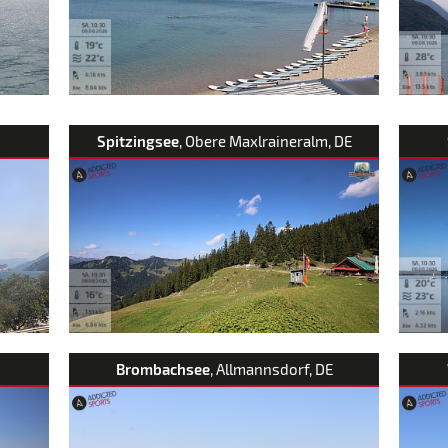
Spitzingsee
, Obere Maxlraineralm, DE
Brombachsee
, Allmannsdorf, DE