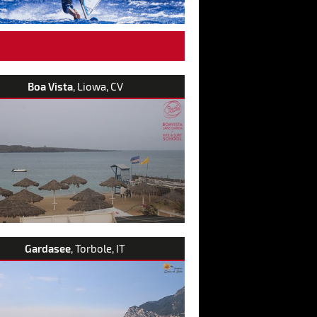
Boa Vista
, Liowa, CV
Gardasee
, Torbole, IT