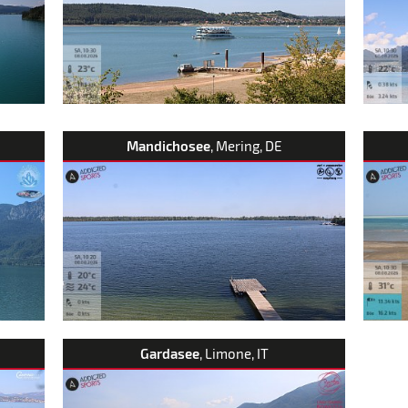
Mandichosee
, Mering, DE
Gardasee
, Limone, IT