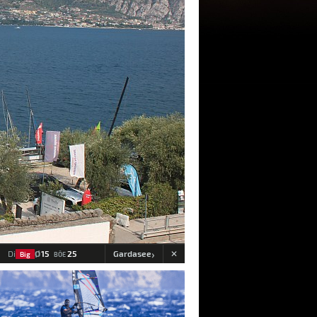
›
Ø
15
25
Gardasee
Di
Big
BÖE