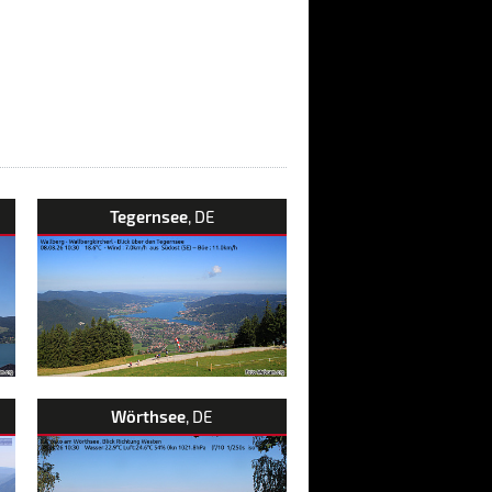
Tegernsee
, DE
Wörthsee
, DE