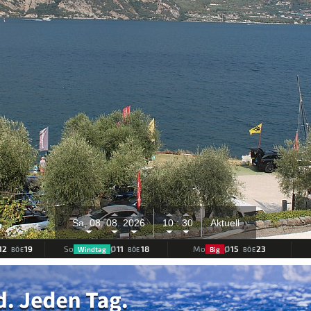
e
Sa, 08.
08.
2026
10 :
30
Aktuell
12
19
Ø
11
18
Ø
15
23
So
Mo
Windtag
Big
BÖE
BÖE
BÖE