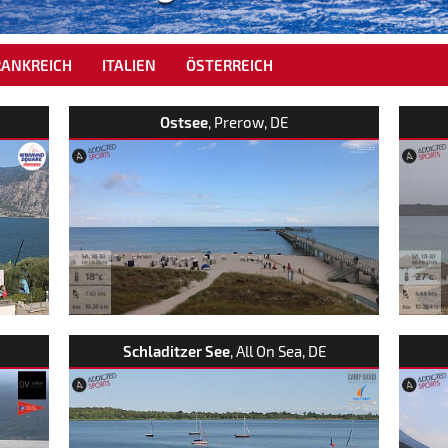
RANKREICH
ITALIEN
ÖSTERREICH
Ostsee
, Prerow, DE
Schladitzer See
, All On Sea, DE