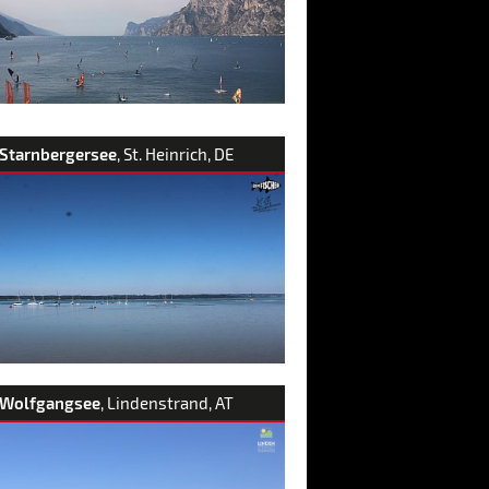
Starnbergersee
, St. Heinrich, DE
Wolfgangsee
, Lindenstrand, AT