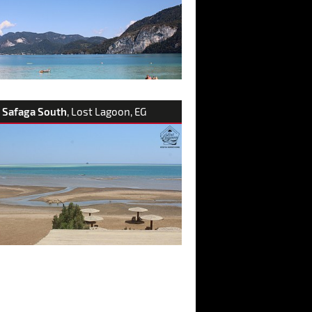
Safaga South
, Lost Lagoon, EG