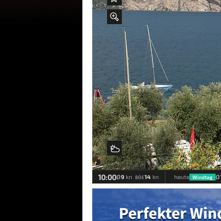
Hinzufügen zu "Beste Bilder"
Zoom
Infos zu WWWIND Squar
Webcam Info
Meteomedia Föhndiagramm
Wind- & Wetter-Statistik
Zurück
Wind & Wetter
10:00
Ø
9
14
Ø
kn
kn
heute
Windtag
BÖE