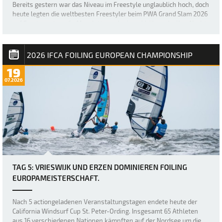
Bereits gestern war das Niveau im Freestyle unglaublich hoch, doch
heute legten die weltbesten Freestyler beim PWA Grand Slam 2026
auf Fuerteventura die Messlatte noch einmal höher, als über Nacht
ein neuer, größerer Swell nach Sotavento rollte und für einige der
besten Freestyl…
2026 IFCA FOILING EUROPEAN CHAMPIONSHIP
19
07.2026
TAG 5: VRIESWIJK UND ERZEN DOMINIEREN FOILING
EUROPAMEISTERSCHAFT.
Nach 5 actiongeladenen Veranstaltungstagen endete heute der
California Windsurf Cup St. Peter-Ording. Insgesamt 65 Athleten
aus 16 verschiedenen Nationen kämpften auf der Nordsee um die