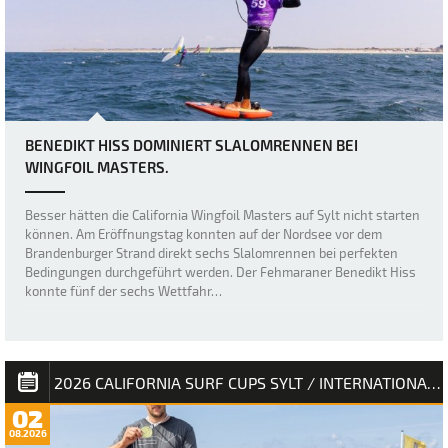
BENEDIKT HISS DOMINIERT SLALOMRENNEN BEI
WINGFOIL MASTERS.
Besser hätten die California Wingfoil Masters auf Sylt nicht starten
können. Am Eröffnungstag konnten auf der Nordsee vor dem
Brandenburger Strand direkt sechs Slalomrennen bei perfekten
Bedingungen durchgeführt werden. Der Fehmaraner Benedikt Hiss
konnte fünf der sechs Wettfahr…
2026 CALIFORNIA SURF CUPS SYLT / INTERNATIONALE DEUTSCHE MEISTERSCHAFT
02
08.2026