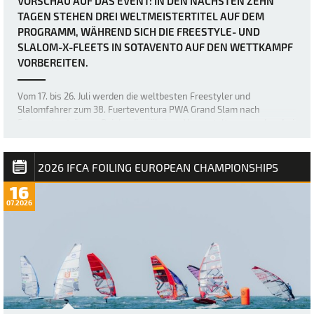
VORSCHAU AUF DAS EVENT: IN DEN NÄCHSTEN ZEHN
TAGEN STEHEN DREI WELTMEISTERTITEL AUF DEM
PROGRAMM, WÄHREND SICH DIE FREESTYLE- UND
SLALOM-X-FLEETS IN SOTAVENTO AUF DEN WETTKAMPF
VORBEREITEN.
Vom 17. bis 26. Juli werden die weltbesten Freestyler und
Slalomfahrer zum 38. Fuerteventura PWA Grand Slam nach
Sotavento strömen. Bei der diesjährigen Veranstaltung werden drei
Weltmeistertitel vergeben: der Weltmeistertitel im Freestyle der
Frauen sowie die Weltmeistertitel i…
2026 IFCA FOILING EUROPEAN CHAMPIONSHIPS
16
07.2026