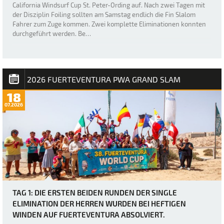
California Windsurf Cup St. Peter-Ording auf. Nach zwei Tagen mit
der Disziplin Foiling sollten am Samstag endlich die Fin Slalom
Fahrer zum Zuge kommen. Zwei komplette Eliminationen konnten
durchgeführt werden. Be…
2026 FUERTEVENTURA PWA GRAND SLAM
18
07.2026
TAG 1: DIE ERSTEN BEIDEN RUNDEN DER SINGLE
ELIMINATION DER HERREN WURDEN BEI HEFTIGEN
WINDEN AUF FUERTEVENTURA ABSOLVIERT.