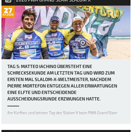
27
07.2026
TAG 5: MATTEO IACHINO ÜBERSTEHT EINE
SCHRECKSEKUNDE AM LETZTEN TAG UND WIRD ZUM
ERSTEN MAL SLALOM-X-WELTMEISTER, NACHDEM
PIERRE MORTEFON ENTGEGEN ALLER ERWARTUNGEN
EINE ELFTE UND ENTSCHEIDENDE
AUSSCHEIDUNGSRUNDE ERZWUNGEN HATTE.
Am fünften und letzten Tag des Slalom X beim PWA Grand Slam
2026 auf Fuerteventura wurden zwei weitere eliminations für die
Herrenfleet abgeschlossen, doch was als vermeintlich relativ
einfacher letzter Tag für Matteo Iachino (Starboard / NeilPryde / Z