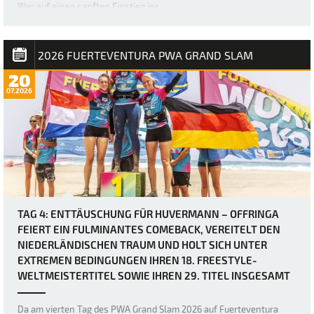
Wer auf einen sanften Einstieg ins …
2026 FUERTEVENTURA PWA GRAND SLAM
20
07.2026
TAG 4: ENTTÄUSCHUNG FÜR HUVERMANN – OFFRINGA
FEIERT EIN FULMINANTES COMEBACK, VEREITELT DEN
NIEDERLÄNDISCHEN TRAUM UND HOLT SICH UNTER
EXTREMEN BEDINGUNGEN IHREN 18. FREESTYLE-
WELTMEISTERTITEL SOWIE IHREN 29. TITEL INSGESAMT
Da am vierten Tag des PWA Grand Slam 2026 auf Fuerteventura