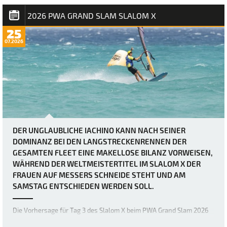
absoluten Grenzen bringen. Heute herr…
2026 PWA GRAND SLAM SLALOM X
25
07.2026
DER UNGLAUBLICHE IACHINO KANN NACH SEINER
DOMINANZ BEI DEN LANGSTRECKENRENNEN DER
GESAMTEN FLEET EINE MAKELLOSE BILANZ VORWEISEN,
WÄHREND DER WELTMEISTERTITEL IM SLALOM X DER
FRAUEN AUF MESSERS SCHNEIDE STEHT UND AM
SAMSTAG ENTSCHIEDEN WERDEN SOLL.
Die Vorhersage für Tag 3 des Slalom X beim PWA Grand Slam 2026
auf Fuerteventura war zwar schon immer als extrem windig