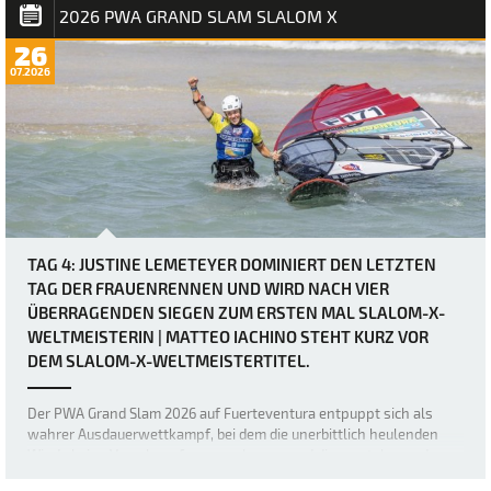
Fins) seinen ersten Slalom…
2026 PWA GRAND SLAM SLALOM X
26
07.2026
TAG 4: JUSTINE LEMETEYER DOMINIERT DEN LETZTEN
TAG DER FRAUENRENNEN UND WIRD NACH VIER
ÜBERRAGENDEN SIEGEN ZUM ERSTEN MAL SLALOM-X-
WELTMEISTERIN | MATTEO IACHINO STEHT KURZ VOR
DEM SLALOM-X-WELTMEISTERTITEL.
Der PWA Grand Slam 2026 auf Fuerteventura entpuppt sich als
wahrer Ausdauerwettkampf, bei dem die unerbittlich heulenden
Winde keine Verschnaufpause zulassen und die mentalen und
körperlichen Fähigkeiten der weltbesten Windsurfer bis an ihre