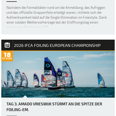
Nachdem die Formalitäten rund um die Anmeldung, das Aufriggen
und das offizielle Gruppenfoto erledigt waren, richtete sich die
Aufmerksamkeit bald auf die Single Elimination im Freestyle. Dank
einer soliden Wettervorhersage bot der Eröffnungstag einen
explosiven Start in den 202…
2026 IFCA FOILING EUROPEAN CHAMPIONSHIP
18
07.2026
TAG 3. AMADO VRIESWIJK STÜRMT AN DIE SPITZE DER
FOILING-EM.