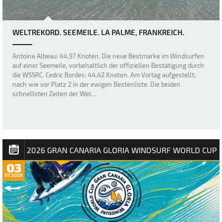
WELTREKORD. SEEMEILE. LA PALME, FRANKREICH.
Antoine Albeau: 44,97 Knoten. Die neue Bestmarke im Windsurfen
auf einer Seemeile, vorbehaltlich der offiziellen Bestätigung durch
die WSSRC. Cedric Bordes: 44,42 Knoten. Am Vortag aufgestellt;
nach wie vor Platz 2 in der ewigen Bestenliste. Die beiden
schnellsten Zeiten der Wel…
2026 GRAN CANARIA GLORIA WINDSURF WORLD CUP
03
07.2026