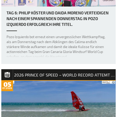
TAG 6: PHILIP KÖSTER UND DAIDA MORENO VERTEIDIGEN
NACH EINEM SPANNENDEN DONNERSTAG IN POZO
IZQUIERDO ERFOLGREICH IHRE TITEL.
Pozo Izquierdo bot erneut einen unvergesslichen Wettkampftag,
als am Donnerstag nach dem Abklingen des Calima endlich
stärkere Winde aufkamen und damit die ideale Kulisse für einen
actionreichen Tag beim Gran Canaria Gloria Windsurf World Cup
schufen, an dem sowohl die Hauptrund…
2026 PRINCE OF SPEED – WORLD RECORD ATTEMT NM
05
07.2026