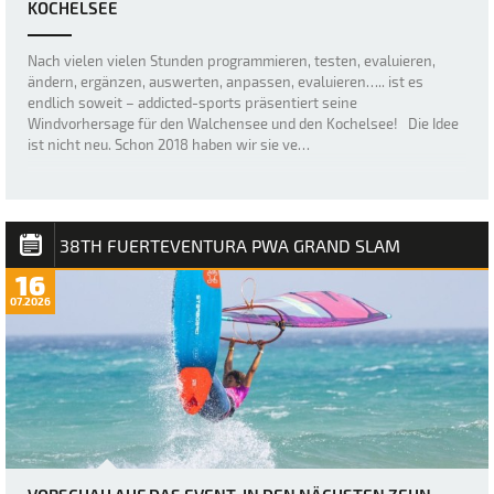
KOCHELSEE
Nach vielen vielen Stunden programmieren, testen, evaluieren,
ändern, ergänzen, auswerten, anpassen, evaluieren….. ist es
endlich soweit – addicted-sports präsentiert seine
Windvorhersage für den Walchensee und den Kochelsee! Die Idee
ist nicht neu. Schon 2018 haben wir sie ve…
38TH FUERTEVENTURA PWA GRAND SLAM
16
07.2026