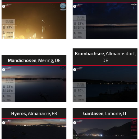
Brombachsee
, Allmannsdorf,
Mandichosee
, Mering, DE
DE
Hyeres
, Almanarre, FR
Gardasee
, Limone, IT