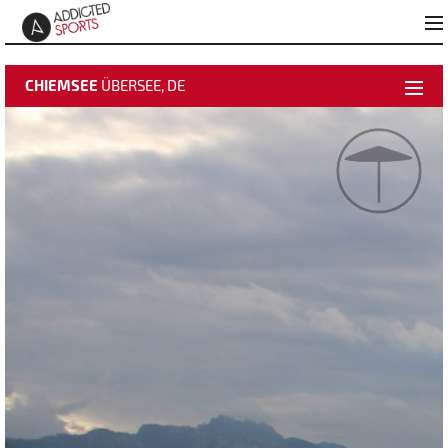
CHIEMSEE
ÜBERSEE, DE
Wetterdaten
Zeitraffer
Beste Bilder
Hinzufügen zu "Beste Bilder"
Infos zu Sundowner Bar
Webcam Info
Meteomedia Föhndiagramm