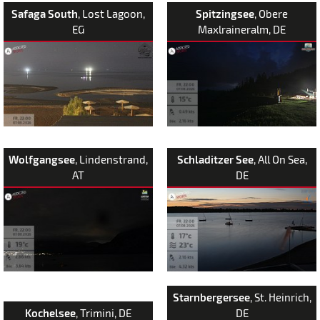
Safaga South
, Lost Lagoon,
Spitzingsee
, Obere
EG
Maxlraineralm, DE
Wolfgangsee
, Lindenstrand,
Schladitzer See
, All On Sea,
AT
DE
Starnbergersee
, St. Heinrich,
Kochelsee
, Trimini, DE
DE