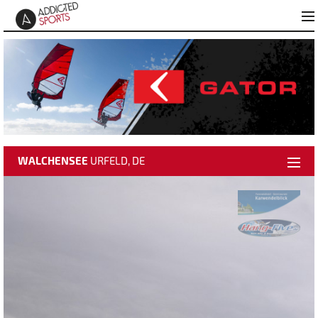
WALCHENSEE
URFELD, DE
Wetterdaten
Live Video aktivieren
Zeitraffer
Beste Bilder