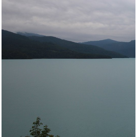
Hinzufügen zu "Beste Bilder"
Infos zu Hotel Karwendelblick
Webcam Info
Meteomedia Föhndiagramm
Wind- & Wetter-Statistik
Zurück