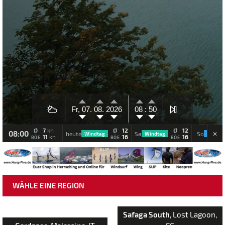
Fr, 07.
08.
2026
08 :
50
Ø
7
Ø
12
Ø
12
kn
08:00
heute
Sa
So
Windtag
Windtag
Wenig
11
16
16
kn
BÖE
BÖE
BÖE
WÄHLE EINE REGION
Safaga South
, Lost Lagoon,