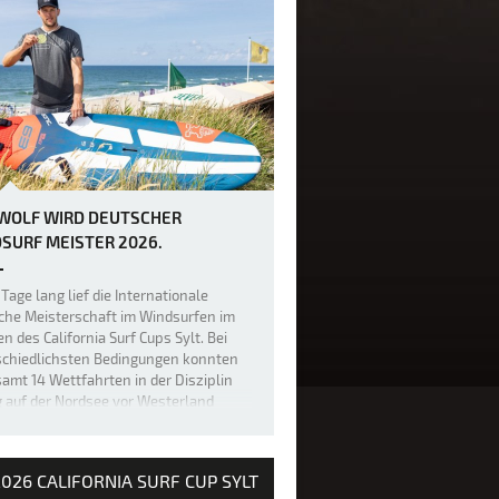
 WOLF WIRD DEUTSCHER
SURF MEISTER 2026.
Tage lang lief die Internationale
che Meisterschaft im Windsurfen im
 des California Surf Cups Sylt. Bei
schiedlichsten Bedingungen konnten
amt 14 Wettfahrten in der Disziplin
g auf der Nordsee vor Westerland
geführt werden. 100.000 Besuche…
026 CALIFORNIA SURF CUP SYLT