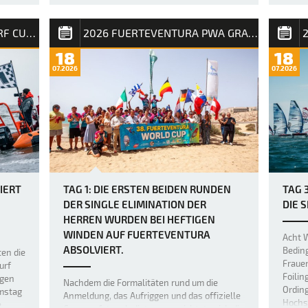
und Punkte für die PWA Weltrangliste.
estyle
Der z
Amado Vrieswi…
2026 CALIFORNIA WINDSURF CUP SPO
2026 FUERTEVENTURA PWA GRAND SLAM
ie
auf F
d
als er
18
18
latte
Freest
07.2026
07.2026
neuer,
dafür 
und für
Bereic
Niveau
IERT
TAG 1: DIE ERSTEN BEIDEN RUNDEN
TAG 
DER SINGLE ELIMINATION DER
DIE 
HERREN WURDEN BEI HEFTIGEN
WINDEN AUF FUERTEVENTURA
Acht W
ABSOLVIERT.
Beding
ten die
Fraue
urf
Foilin
agen
Nachdem die Formalitäten rund um die
Ording
amstag
Anmeldung, das Aufriggen und das offizielle
Hochs
e