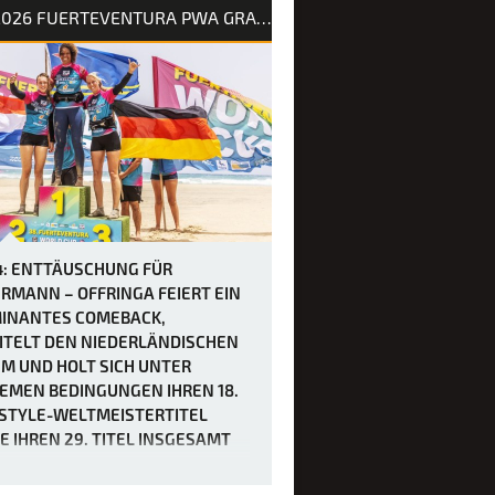
rhersage für Tag 3 des Slalom X beim
2026 FUERTEVENTURA PWA GRAND SLAM
rand Slam 2026 auf Fuerteventura
war schon immer als extrem windig
ndigt worden, doch bei Berichten von
en von bis zu 50 Knoten hätten sich
wohl kaum vorstellen können, wie
l es in Sotavento manchmal zug…
4: ENTTÄUSCHUNG FÜR
RMANN – OFFRINGA FEIERT EIN
INANTES COMEBACK,
ITELT DEN NIEDERLÄNDISCHEN
M UND HOLT SICH UNTER
EMEN BEDINGUNGEN IHREN 18.
STYLE-WELTMEISTERTITEL
E IHREN 29. TITEL INSGESAMT
 vierten Tag des PWA Grand Slam 2026