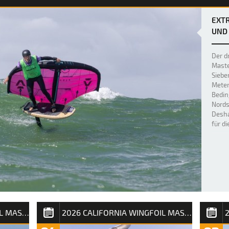
EXTR
UND 
Der dr
Maste
Siebe
Meter
Bedin
Nords
Desha
für d
2026 CALIFORNIA WINGFOIL MASTERS SYLT
2026 CALIFORNIA WINGFOIL MASTERS SYLT