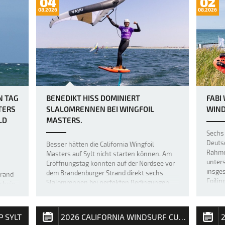
04
02
08.2026
08.2026
N TAG
BENEDIKT HISS DOMINIERT
FABI
TERS
SLALOMRENNEN BEI WINGFOIL
WIND
LD
MASTERS.
Sechs 
Deuts
Besser hätten die California Wingfoil
Rahmen
Masters auf Sylt nicht starten können. Am
unter
Eröffnungstag konnten auf der Nordsee vor
insges
dem Brandenburger Strand direkt sechs
trand
Foilin
Slalomrennen bei perfekten Bedingungen
chein,
durch
durchgeführt werden. Der Fehmaraner
 mit
Benedikt Hiss konnte fünf der sechs
lten
Wettfahr…
äre F…
P SYLT
2026 CALIFORNIA WINDSURF CUP SYLT
2