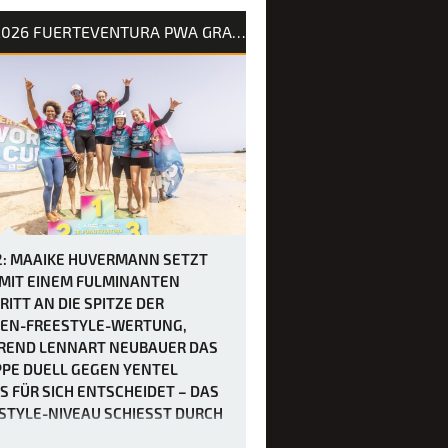
erteventura maximal fünf Läufe
2026 FUERTEVENTURA PWA GRAND SLAM
elt werden mussten, um den
tyle-Wettbewerb der Frauen
hließen, trafen sich die Fahrerinnen
später als üblich – um 12 Uhr –, bevor
naltag in Gang kam. Die heutigen
gung…
2: MAAIKE HUVERMANN SETZT
 MIT EINEM FULMINANTEN
RITT AN DIE SPITZE DER
EN-FREESTYLE-WERTUNG,
END LENNART NEUBAUER DAS
PE DUELL GEGEN YENTEL
S FÜR SICH ENTSCHEIDET – DAS
STYLE-NIVEAU SCHIESST DURCH D
ECKE.