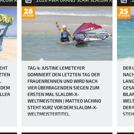
26
25
07.2026
07.2026
TEHT
TAG 4: JUSTINE LEMETEYER
DER 
ZTEN
DOMINIERT DEN LETZTEN TAG DER
NACH
L
FRAUENRENNEN UND WIRD NACH
LANG
HDEM
VIER ÜBERRAGENDEN SIEGEN ZUM
GESA
LLER
ERSTEN MAL SLALOM-X-
BILA
D
WELTMEISTERIN | MATTEO IACHINO
WELT
STEHT KURZ VOR DEM SLALOM-X-
DER 
WELTMEISTERTITEL.
STEH
ENTS
Der PWA Grand Slam 2026 auf Fuerteventura
entpuppt sich als wahrer