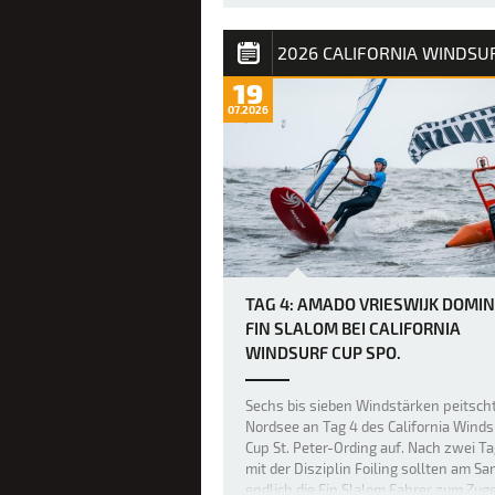
Bereits gestern war das Niveau im Fre
unglaublich hoch, doch heute legten d
weltbesten Freestyler beim PWA Gran
19
Slam 2026 auf Fuerteventura die Mess
07.2026
noch einmal höher, als über Nacht ein 
größerer Swell nach Sotavento rollte 
einige der besten Freestyl…
TAG 4: AMADO VRIESWIJK DOMIN
FIN SLALOM BEI CALIFORNIA
WINDSURF CUP SPO.
Sechs bis sieben Windstärken peitsch
Nordsee an Tag 4 des California Winds
Cup St. Peter-Ording auf. Nach zwei T
mit der Disziplin Foiling sollten am S
endlich die Fin Slalom Fahrer zum Zug