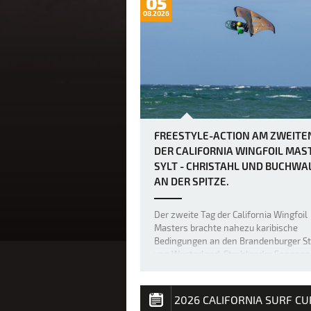
05
08.2026
FREESTYLE-ACTION AM ZWEITE
DER CALIFORNIA WINGFOIL MAS
SYLT - CHRISTAHL UND BUCHWA
AN DER SPITZE.
Der zweite Tag der California Wingfoil
Masters brachte nahezu karibische
Bedingungen an den Brandenburger S
von Westerland. Strahlender Sonnens
25 Grad und perfekter Sideshore-Wind
fünf bis sechs Windstärken verwande
die Nordsee vor Sylt in eine spektakul
2026 CALIFORNIA SURF CU