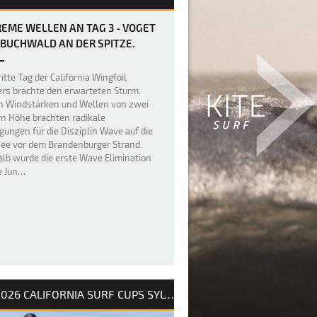
EME WELLEN AN TAG 3 - VOGET
BUCHWALD AN DER SPITZE.
itte Tag der California Wingfoil
rs brachte den erwarteten Sturm.
n Windstärken und Wellen von zwei
n Höhe brachten radikale
gungen für die Disziplin Wave auf die
ee vor dem Brandenburger Strand.
lb wurde die erste Wave Elimination
ie Jun…
2026 CALIFORNIA SURF CUPS SYLT / INTERNATIONALE DEUTSCHE MEISTERSCHAFT