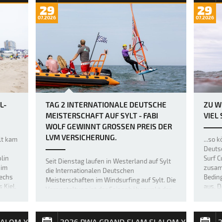
29
29
07.2026
07.2026
L-
TAG 2 INTERNATIONALE DEUTSCHE
ZU W
MEISTERSCHAFT AUF SYLT - FABI
VIEL
WOLF GEWINNT GROSSEN PREIS DER L
VM VERSICHERUNG.
ylt kam
...so 
Deutsc
lin
Surf C
Seit Dienstag laufen in Westerland auf Sylt
 im
zusam
die Internationalen Deutschen
sechs
Bedin
Meisterschaften im Windsurfing auf Sylt. Die
 Kiel.
aus. D
Veranstaltung ist der Saisonhöhepunkt der
Entsch
nationalen Spitzenserie California Windsurf
der F
Cup. Nachdem am Eröffnungstag keine
offiziellen Wettfahrten durchgeführt w…
LALOM X
2026 PWA GRAND SLAM SLALOM X