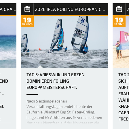
aus Dünung und kurzperiodigem Wellengang
urden
auf Fu
auf der Rennstrecke für Chaos sorgten. Wer
2026 FUERTEVENTURA PWA GRAND SLAM
2026 IFCA FOILING EUROPEAN CHAMPIONSHIP
geseg
auf einen sanften Einstieg ins …
Frees
19
19
 und
abzusc
07.2026
07.2026
etwas 
der Fi
Bedin
T
TAG 5: VRIESWIJK UND ERZEN
TAG 
REND
DOMINIEREN FOILING
SICH
EUROPAMEISTERSCHAFT.
AUFT
 –
FRAU
WÄHR
Nach 5 actiongeladenen
EL
KNAP
Veranstaltungstagen endete heute der
California Windsurf Cup St. Peter-Ording.
CAER
Insgesamt 65 Athleten aus 16 verschiedenen
R
FREE
Nationen kämpften auf der Nordsee um die
IE D
Europameistertitel, 40.000 Euro Preisgeld