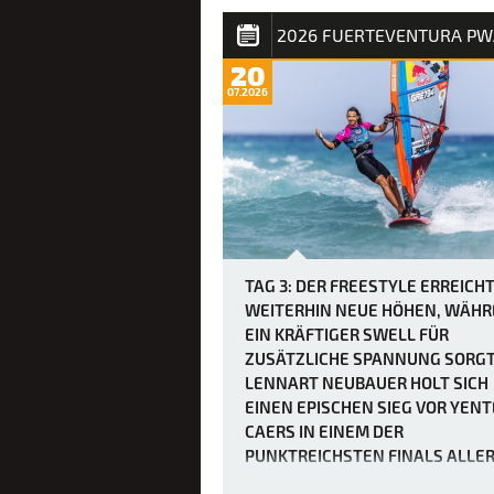
von über 40 Knoten am Nachmittag w
die Rennen dadurch nicht unbedingt
einfacher, da der Mut der weltbesten
20
Windsurfer erneut durch heftige Böen
07.2026
den „Dea…
TAG 3: DER FREESTYLE ERREICH
WEITERHIN NEUE HÖHEN, WÄH
EIN KRÄFTIGER SWELL FÜR
ZUSÄTZLICHE SPANNUNG SORGT
LENNART NEUBAUER HOLT SICH
EINEN EPISCHEN SIEG VOR YENT
CAERS IN EINEM DER
PUNKTREICHSTEN FINALS ALLE
ZEITEN.