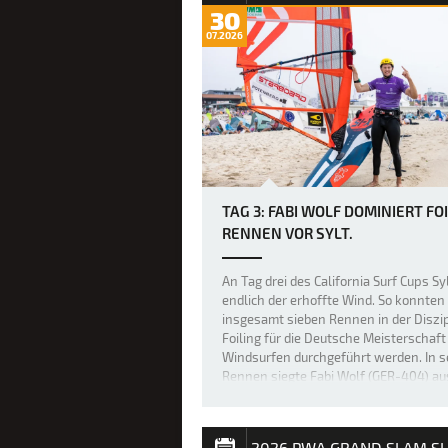
30
07.2026
TAG 3: FABI WOLF DOMINIERT FOI
RENNEN VOR SYLT.
An Tag drei des California Surf Cups S
endlich der erhoffte Wind. So konnten
insgesamt sieben Rennen in der Diszip
Foiling für die Deutsche Meisterschaft
Windsurfen durchgeführt werden. In 
Rennen siegte Fabi Wolf (GER-404) aus
In einem Rennen konnte der …
2026 PWA GRAND SLAM S