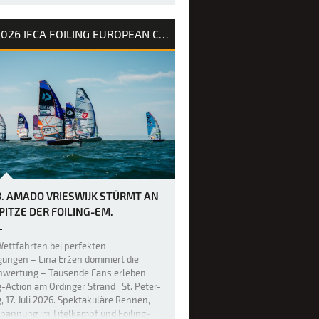
weite Tag des PWA Grand Slam 2026
2026 IFCA FOILING EUROPEAN CHAMPIONSHIP
uerteventura hat die Erwartungen mehr
füllt, denn die Akrobaten der
yle-Welt haben erneut die Messlatte
höher gelegt, was im Freestyle-
h möglich ist. Bereits gestern war das
 unglaublich hoch, doch über Na…
3. AMADO VRIESWIJK STÜRMT AN
SPITZE DER FOILING-EM.
ettfahrten bei perfekten
ungen – Lina Eržen dominiert die
nwertung – Tausende Fans erleben
g-Action am Ordinger Strand St. Peter-
, 17. Juli 2026. Spektakuläre Rennen,
pannung im Titelkampf und Foiling-