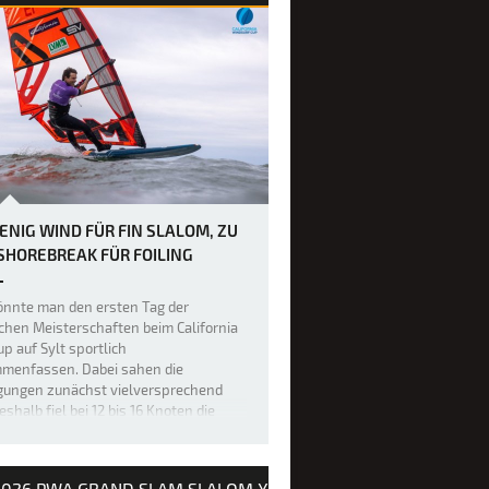
ENIG WIND FÜR FIN SLALOM, ZU
 SHOREBREAK FÜR FOILING
könnte man den ersten Tag der
hen Meisterschaften beim California
up auf Sylt sportlich
menfassen. Dabei sahen die
gungen zunächst vielversprechend
eshalb fiel bei 12 bis 16 Knoten die
eidung, das 27 Teilnehmer starke Feld
in-Slalom-F…
2026 PWA GRAND SLAM SLALOM X