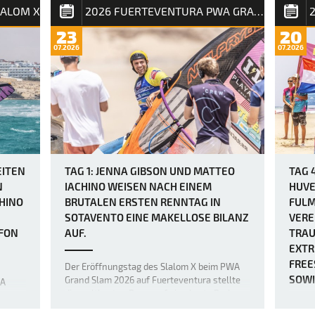
m X
Die Vo
LALOM X
2026 FUERTEVENTURA PWA GRAND SLAM
Ausdauerwettkampf, bei dem die unerbittlich
PWA G
heulenden Winde keine Verschnaufpause
war z
23
20
zulassen und die mentalen und körperlichen
angekü
07.2026
07.2026
Fähigkeiten der weltbesten Windsurfer bis
lich
Windbö
an ihre absoluten Grenzen bringen. Heute
o
viele 
herr…
)
bruta
EITEN
TAG 1: JENNA GIBSON UND MATTEO
TAG 
N
IACHINO WEISEN NACH EINEM
HUVE
HINO
BRUTALEN ERSTEN RENNTAG IN
FULM
SOTAVENTO EINE MAKELLOSE BILANZ
VERE
FON
AUF.
TRAU
EXTR
FREE
Der Eröffnungstag des Slalom X beim PWA
SOWI
Grand Slam 2026 auf Fuerteventura stellte
WA
die weltbesten Racer auf eine harte Probe,
ß der
da heulende Winde und eine Kombination
öen
Da am