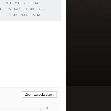
:
NEILPRYDE – V8 – 8.7 M²
:
STARBOARD – FUTURA – 135 L
:
CUSTOM – NOLO – 45 CM
Zoom zurücksetzen