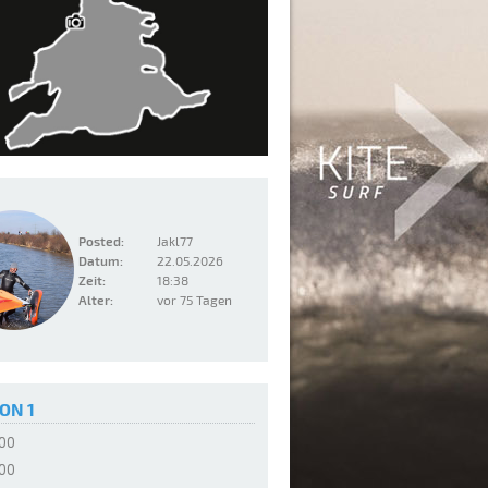
Posted:
Jakl77
Datum:
22.05.2026
Zeit:
18:38
Alter:
vor 75 Tagen
ON 1
:00
:00