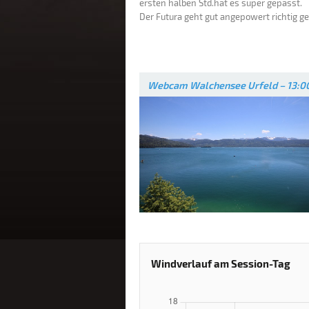
ersten halben Std.hat es super gepasst.
Der Futura geht gut angepowert richtig gei
Webcam Walchensee Urfeld – 13:0
Windverlauf am Session-Tag