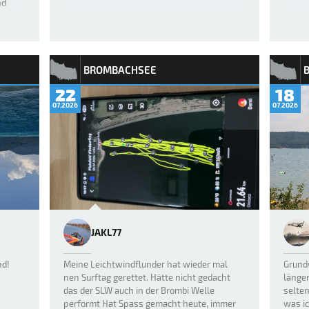
nd
r und
BROMBACHSEE
22
18
07.2026
07.2026
JAKL77
nd!
Meine Leichtwindflunder hat wieder mal
Grundw
nen Surftag gerettet. Hätte nicht gedacht
länge
das der SLW auch in der Brombi Welle
selten
performt Hat Spass gemacht heute, immer
was ic