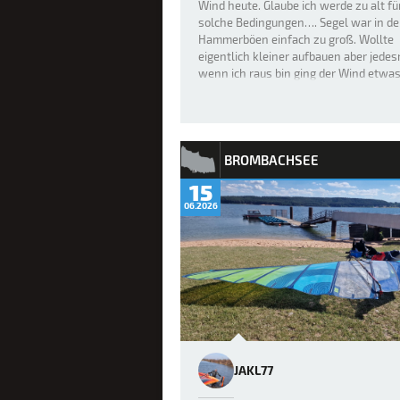
Wind heute. Glaube ich werde zu alt fü
solche Bedingungen…. Segel war in d
Hammerböen einfach zu groß. Wollte
eigentlich kleiner aufbauen aber jede
wenn ich raus bin ging der Wind etwa
runter…..
BROMBACHSEE
15
06.2026
JAKL77