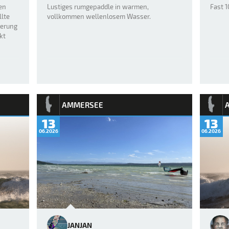
en
Lustiges rumgepaddle in warmen,
Fast 
llte
vollkommen wellenlosem Wasser.
terung
kt
AMMERSEE
13
13
06.2026
06.2026
JANJAN