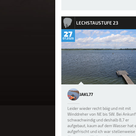
LECHSTAUSTUFE 23
27
07.2026
JAKL77
Leider wieder recht böig und mit mit
Winddreher von NE bis SW. Bei Ankunf
schwachwindig und deshalb 8,7 er
aufgebaut, kaum auf dem Wasser hat 
aufgefrischt und ich war stellenweise