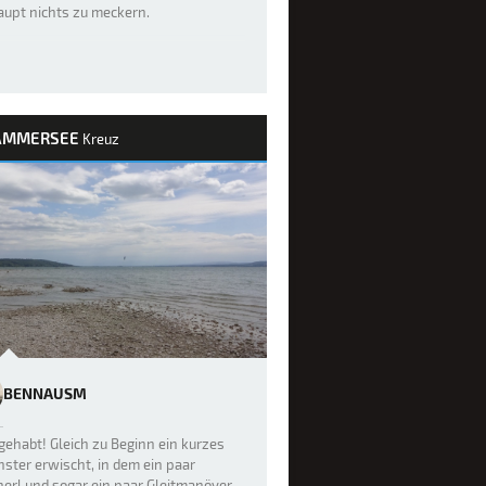
aupt nichts zu meckern.
AMMERSEE
Kreuz
BENNAUSM
gehabt! Gleich zu Beginn ein kurzes
nster erwischt, in dem ein paar
erl und sogar ein paar Gleitmanöver