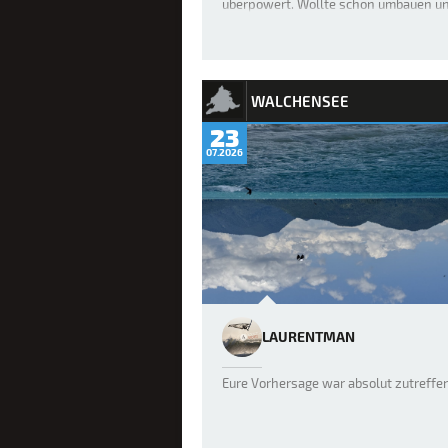
überpowert. Wollte schon umbauen u
prompt wurde der Wind wieder wenige
vor allem no…
WALCHENSEE
23
07.2026
LAURENTMAN
Eure Vorhersage war absolut zutreffe