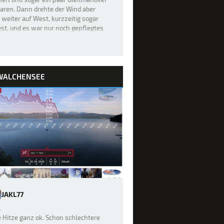
aren. Dann drehte der Wind aber
weiter auf West, kurzzeitig sogar
st, und es war nur noch gepflegtes
renfahren möglich. Hat sich’…
WALCHENSEE
JAKL77
e Hitze ganz ok. Schon schlechtere