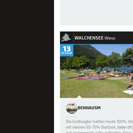
WALCHENSEE
Wiese
13
07.2026
BENNAUSM
Die Großsegler hatten heute 100%. Ic
mit meinen 65-70% Gleitzeit, dabei oft
gut angepowert, sehr zufrieden. Einer