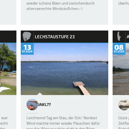
wieder schöne Böen und zwischendurch
überh
altersgerechte Windpäußchen;-)
LECHSTAUSTUFE 23
13
08
07.2026
07.2026
JAKL77
h war
Leichtwind Tag am Stau, der Ost/ Nordost
Glück 
 echt
Wind machte immer wieder Päuschen dafür
Zeitfe
 der
war das Wasser schön glatt in den Böen.
Rutsch