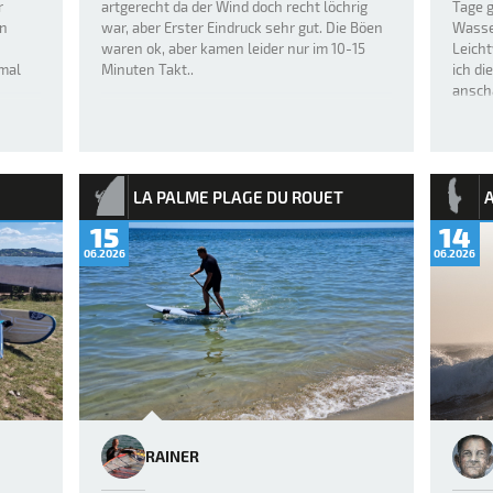
r
artgerecht da der Wind doch recht löchrig
Tage 
en
war, aber Erster Eindruck sehr gut. Die Böen
Wasse
waren ok, aber kamen leider nur im 10-15
Leicht
smal
Minuten Takt..
ich d
s
anscha
LA PALME PLAGE DU ROUET
15
14
06.2026
06.2026
RAINER