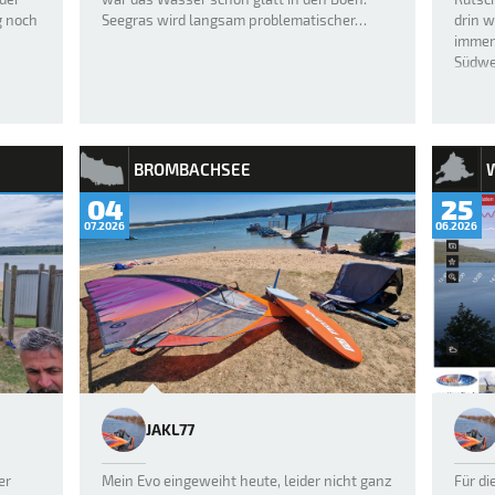
g noch
Seegras wird langsam problematischer…
drin w
immer 
Südwe
Spazie
BROMBACHSEE
04
25
07.2026
06.2026
JAKL77
er
Mein Evo eingeweiht heute, leider nicht ganz
Für di