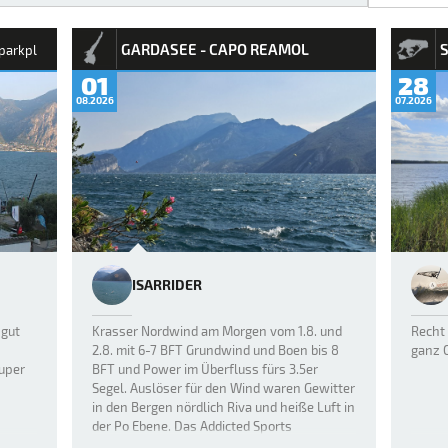
GARDASEE - CAPO REAMOL
parkpl
01
28
08.2026
07.2026
ISARRIDER
 gut
Krasser Nordwind am Morgen vom 1.8. und
Recht 
2.8. mit 6-7 BFT Grundwind und Boen bis 8
ganz 
uper
BFT und Power im Überfluss fürs 3.5er
Segel. Auslöser für den Wind waren Gewitter
in den Bergen nördlich Riva und heiße Luft in
der Po Ebene. Das Addicted Sports
Windmodell stand auf "Big", ab…