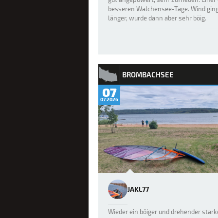
besseren Walchensee-Tage. Wind gin
länger, wurde dann aber sehr böig.
BROMBACHSEE
07
07.2026
JAKL77
Wieder ein böiger und drehender stark