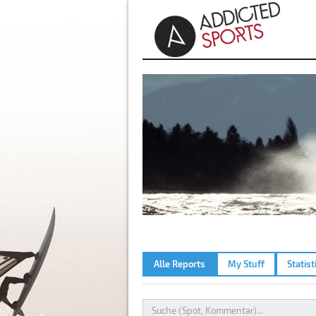
Alle Reports
My Stuff
Statist