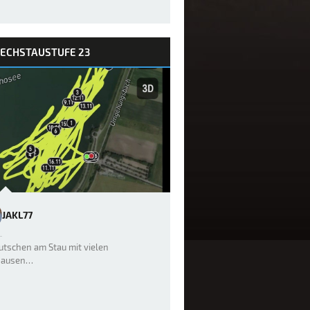
LECHSTAUSTUFE 23
JAKL77
utschen am Stau mit vielen
pausen…