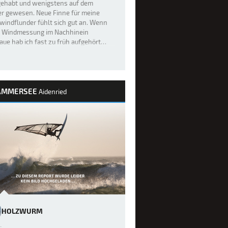
gehabt und wenigstens auf dem
r gewesen. Neue Finne für meine
windflunder fühlt sich gut an. Wenn
ie Windmessung im Nachhinein
ue hab ich fast zu früh aufgehört…
AMMERSEE
Aidenried
HOLZWURM