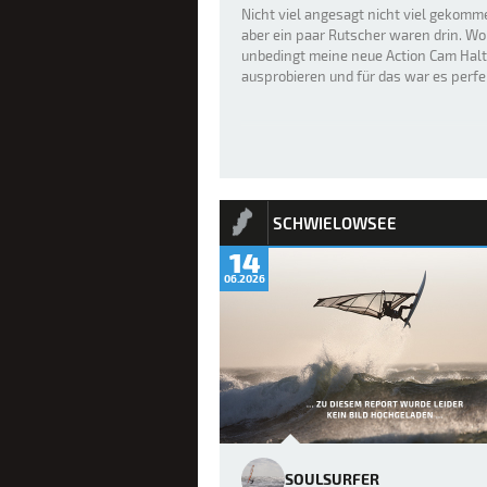
Nicht viel angesagt nicht viel gekomm
aber ein paar Rutscher waren drin. Wo
unbedingt meine neue Action Cam Hal
ausprobieren und für das war es perfe
SCHWIELOWSEE
14
06.2026
SOULSURFER