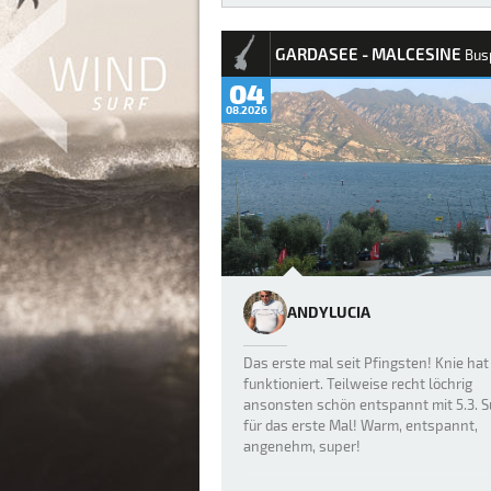
REPORTS
GARDASEE - MALCESINE
Bus
04
08.2026
ANDYLUCIA
Das erste mal seit Pfingsten! Knie hat
funktioniert. Teilweise recht löchrig
ansonsten schön entspannt mit 5.3. S
für das erste Mal! Warm, entspannt,
angenehm, super!