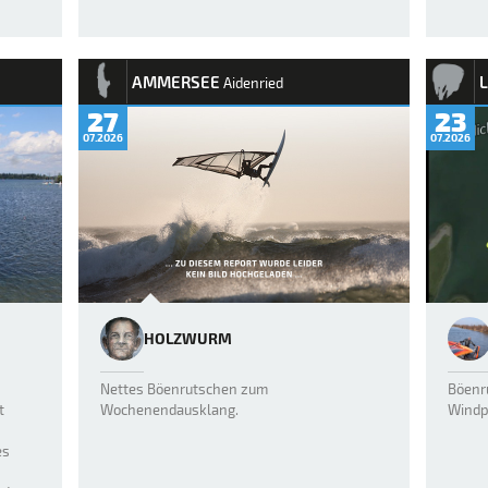
AMMERSEE
Aidenried
27
23
07.2026
07.2026
HOLZWURM
Nettes Böenrutschen zum
Böenr
t
Wochenendausklang.
Wind
es