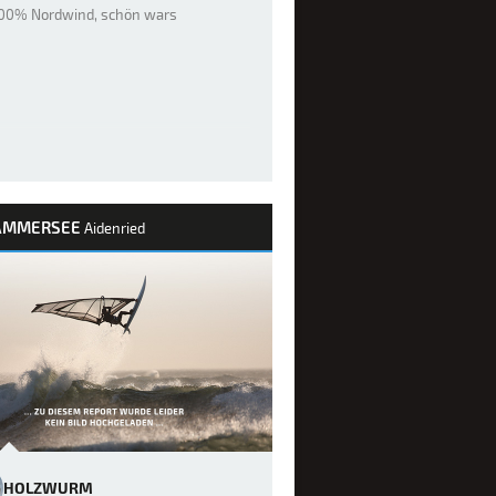
100% Nordwind, schön wars
AMMERSEE
Aidenried
HOLZWURM