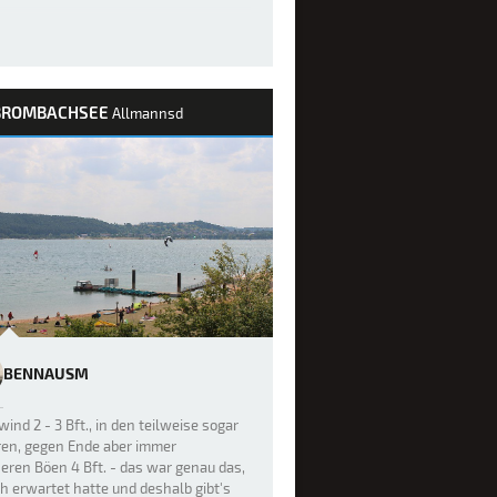
BROMBACHSEE
Allmannsd
BENNAUSM
ind 2 - 3 Bft., in den teilweise sogar
ren, gegen Ende aber immer
eren Böen 4 Bft. - das war genau das,
h erwartet hatte und deshalb gibt's