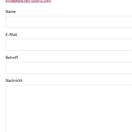
info@addicted-sports.com
.
Name
E-Mail
Betreff
Nachricht