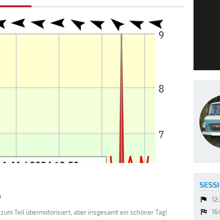
SESSI
4
12
16
zum Teil übermotorisiert, aber insgesamt ein schöner Tag!