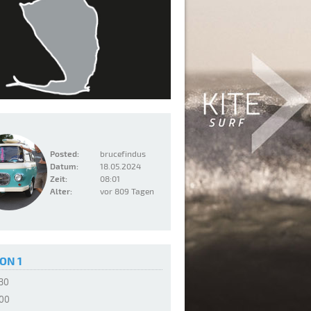
Posted:
brucefindus
Datum:
18.05.2024
Zeit:
08:01
Alter:
vor 809 Tagen
ON 1
:30
:00