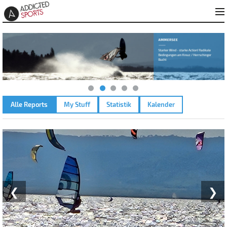
Alle Reports
My Stuff
Statistik
Kalender
NEUSIEDLER SEE PODERSDORF – 20.06.2025
❮
❯