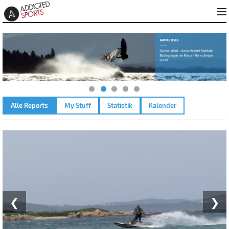
Alle Reports
My Stuff
Statistik
Kalender
MURTA MARIA – 20.06.2023
❮
❯