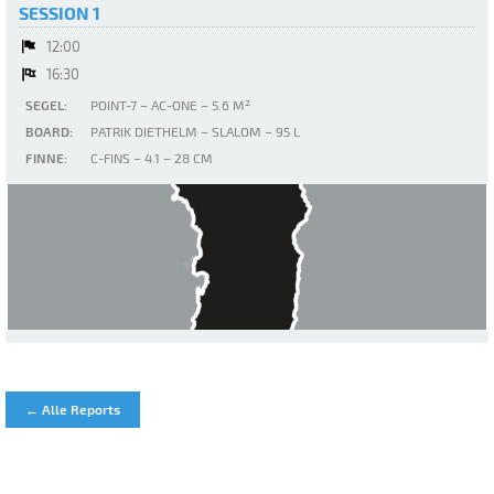
SESSION 1
12:00
16:30
SEGEL:
POINT-7 – AC-ONE – 5.6 M²
BOARD:
PATRIK DIETHELM – SLALOM – 95 L
FINNE:
C-FINS – 4.1 – 28 CM
Murta Maria
← Alle Reports