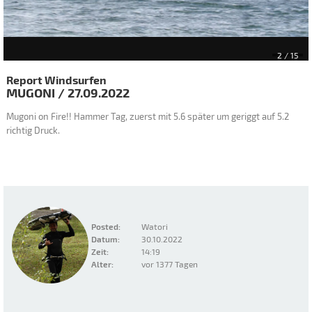
2
/ 15
Report Windsurfen
MUGONI
/
27.09.2022
Mugoni on Fire!! Hammer Tag, zuerst mit 5.6 später um geriggt auf 5.2
richtig Druck.
Posted:
Watori
Datum:
30.10.2022
Zeit:
14:19
Alter:
vor 1377 Tagen