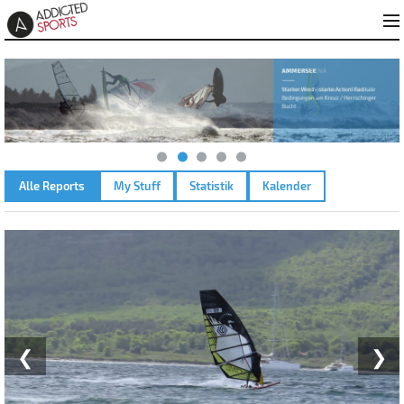
Alle Reports
My Stuff
Statistik
Kalender
MUGONI – 27.09.2022
❮
❯