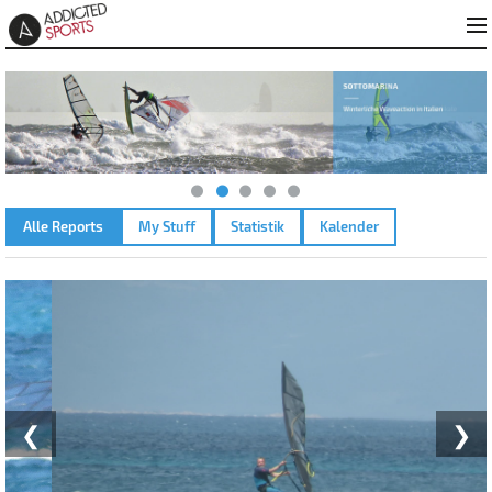
Alle Reports
My Stuff
Statistik
Kalender
LE SALINE – 21.05.2025
❮
❯