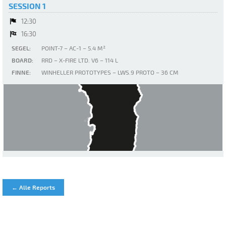
SESSION 1
12:30
16:30
SEGEL:
POINT-7 – AC-1 – 5.4 M²
BOARD:
RRD – X-FIRE LTD. V6 – 114 L
FINNE:
WINHELLER PROTOTYPES – LWS.9 PROTO – 36 CM
Le Saline
← Alle Reports