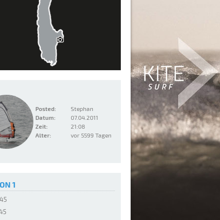
Posted:
Stephan
Datum:
07.04.2011
Zeit:
21:08
Alter:
vor 5599 Tagen
ON 1
:45
:45