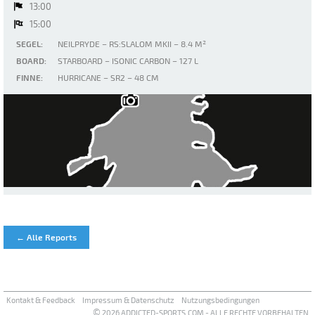
13:00
15:00
SEGEL:
NEILPRYDE – RS:SLALOM MKII – 8.4 M²
BOARD:
STARBOARD – ISONIC CARBON – 127 L
FINNE:
HURRICANE – SR2 – 48 CM
Walchensee
← Alle Reports
Kontakt & Feedback
Impressum & Datenschutz
Nutzungsbedingungen
©
2026 ADDICTED-SPORTS.COM - ALLE RECHTE VORBEHALTEN