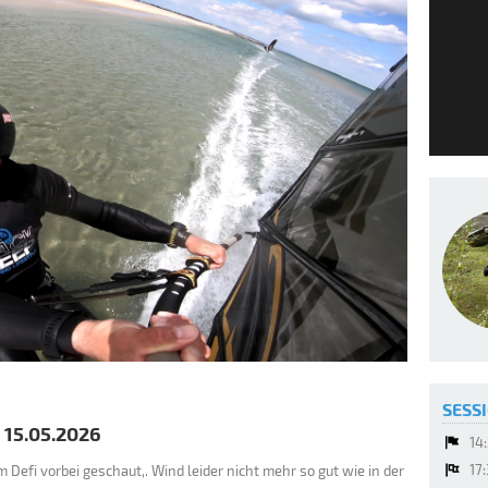
SESSI
/
15.05.2026
14
17
 Defi vorbei geschaut,. Wind leider nicht mehr so gut wie in der