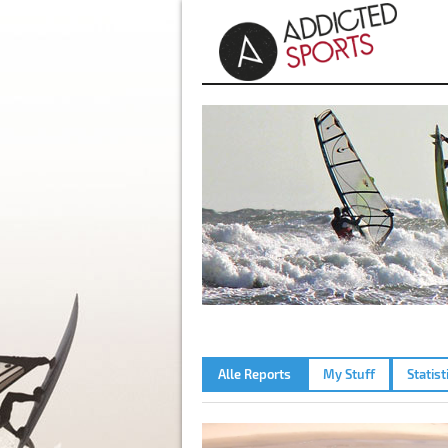
Alle Reports
My Stuff
Statist
LA PALME PLAGE DU ROUET –