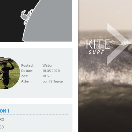
Posted:
Watori
Datum:
18.05.2026
Zeit:
18:53
Alter:
vor 79 Tagen
ON 1
:30
:30