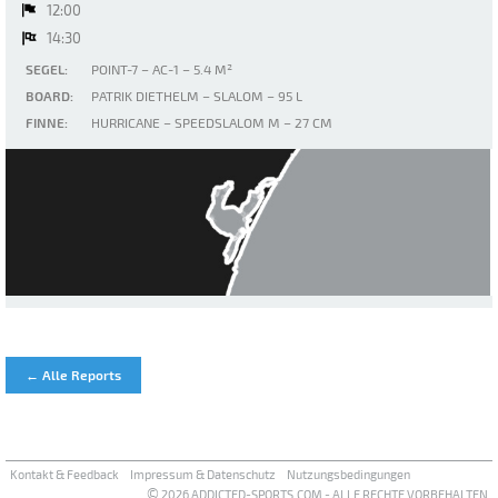
12:00
14:30
SEGEL:
POINT-7 – AC-1 – 5.4 M²
BOARD:
PATRIK DIETHELM – SLALOM – 95 L
FINNE:
HURRICANE – SPEEDSLALOM M – 27 CM
La Palme Plage du Rouet
← Alle Reports
Kontakt & Feedback
Impressum & Datenschutz
Nutzungsbedingungen
©
2026 ADDICTED-SPORTS.COM - ALLE RECHTE VORBEHALTEN