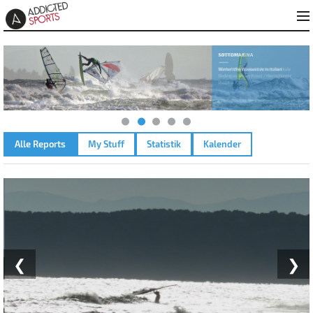
Alle Reports
My Stuff
Statistik
Kalender
LA PALME PLAGE DU ROUET – 31.12.2025
❮
❯