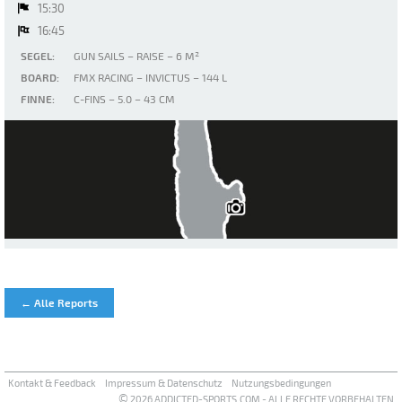
15:30
16:45
SEGEL:
GUN SAILS – RAISE – 6 M²
BOARD:
FMX RACING – INVICTUS – 144 L
FINNE:
C-FINS – 5.0 – 43 CM
Ammersee
← Alle Reports
Kontakt & Feedback
Impressum & Datenschutz
Nutzungsbedingungen
©
2026 ADDICTED-SPORTS.COM - ALLE RECHTE VORBEHALTEN