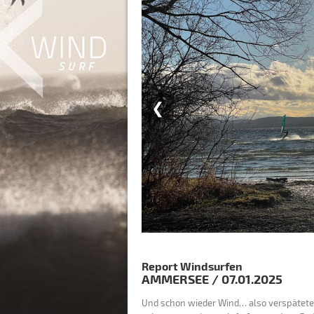
❮
Report Windsurfen
AMMERSEE
/
07.01.2025
Und schon wieder Wind… also verspätete 