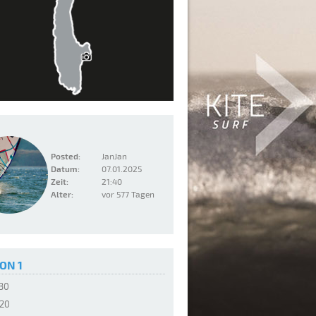
Posted:
JanJan
Datum:
07.01.2025
Zeit:
21:40
Alter:
vor 577 Tagen
ON 1
:30
:20