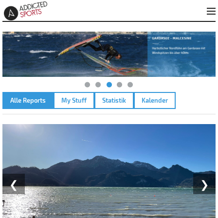
Alle Reports
My Stuff
Statistik
Kalender
KOCHELSEE – 25.11.2024
❮
❯