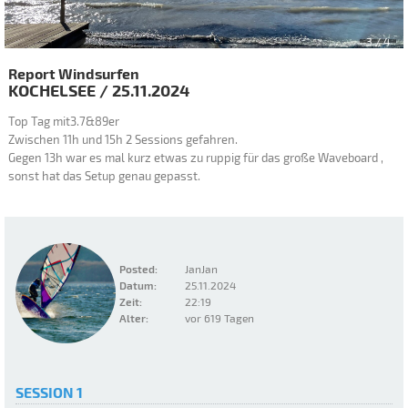
3
/ 4
Report Windsurfen
KOCHELSEE
/
25.11.2024
Top Tag mit3.7&89er
Zwischen 11h und 15h 2 Sessions gefahren.
Gegen 13h war es mal kurz etwas zu ruppig für das große Waveboard ,
sonst hat das Setup genau gepasst.
Posted:
JanJan
Datum:
25.11.2024
Zeit:
22:19
Alter:
vor 619 Tagen
SESSION 1