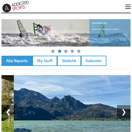
Alle Reports
My Stuff
Statistik
Kalender
KOCHELSEE – 09.10.2024
❮
❯