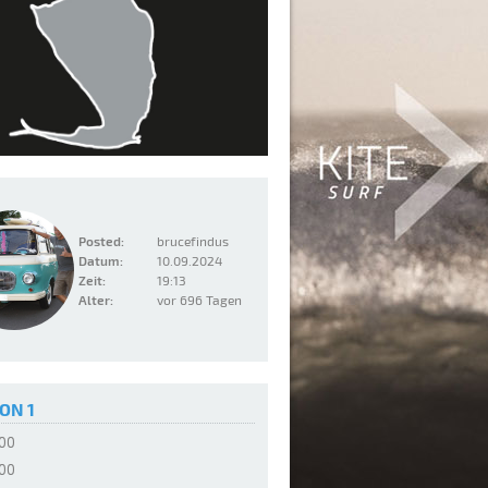
Posted:
brucefindus
Datum:
10.09.2024
Zeit:
19:13
Alter:
vor 696 Tagen
ON 1
:00
:00