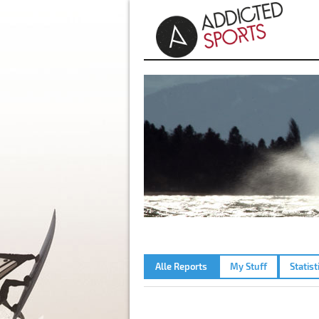
Alle Reports
My Stuff
Statist
RASSNITZER SEE – 10.09.202