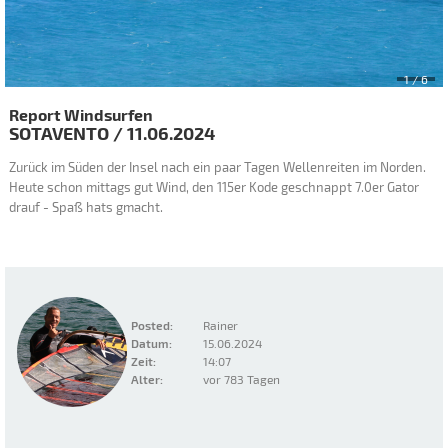
2
/ 6
Report Windsurfen
SOTAVENTO
/
11.06.2024
Zurück im Süden der Insel nach ein paar Tagen Wellenreiten im Norden.
Heute schon mittags gut Wind, den 115er Kode geschnappt 7.0er Gator
drauf - Spaß hats gmacht.
Posted:
Rainer
Datum:
15.06.2024
Zeit:
14:07
Alter:
vor 783 Tagen