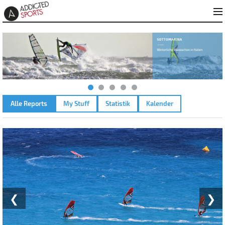
Alle Reports
My Stuff
Statistik
Kalender
SOTAVENTO – 11.06.2024
❮
❯