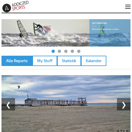
Alle Reports
My Stuff
Statistik
Kalender
LA PALME PLAGE DU ROUET – 30.07.2023
❮
❯
1
/ 3