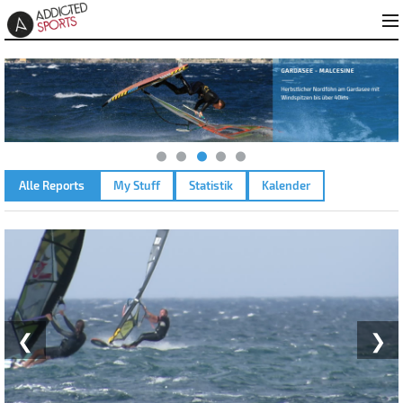
Alle Reports
My Stuff
Statistik
Kalender
MURTA MARIA – 21.06.2023
❮
❯