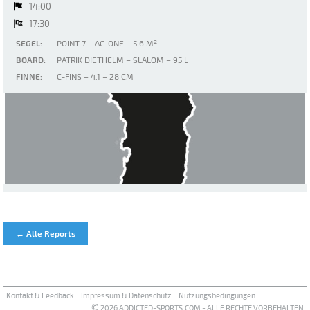
14:00
17:30
SEGEL:
POINT-7 – AC-ONE – 5.6 M²
BOARD:
PATRIK DIETHELM – SLALOM – 95 L
FINNE:
C-FINS – 4.1 – 28 CM
Murta Maria
← Alle Reports
Kontakt & Feedback
Impressum & Datenschutz
Nutzungsbedingungen
©
2026 ADDICTED-SPORTS.COM - ALLE RECHTE VORBEHALTEN