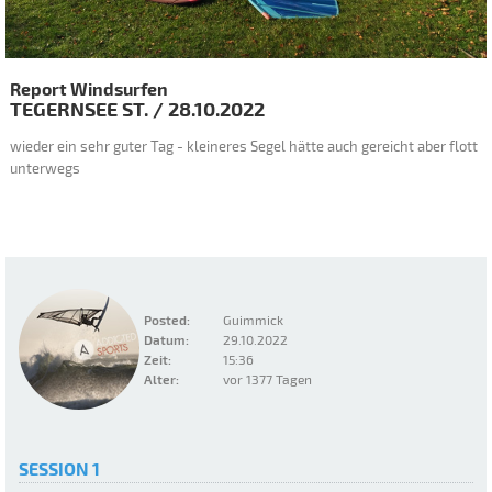
Report Windsurfen
TEGERNSEE
ST.
/
28.10.2022
wieder ein sehr guter Tag - kleineres Segel hätte auch gereicht aber flott
unterwegs
Posted:
Guimmick
Datum:
29.10.2022
Zeit:
15:36
Alter:
vor 1377 Tagen
SESSION 1