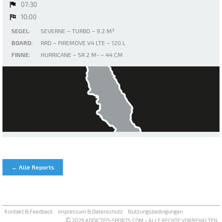
07:30
10:00
SEGEL:
SEVERNE – TURBO – 9.2 M²
BOARD:
RRD – FIREMOVE V4 LTE – 120 L
FINNE:
HURRICANE – SR 2 M- – 44 CM
Tegernsee
← Alle Reports
Kontakt & Feedback
Impressum & Datenschutz
Nutzungsbedingungen
©
2026 ADDICTED-SPORTS.COM - ALLE RECHTE VORBEHALTEN