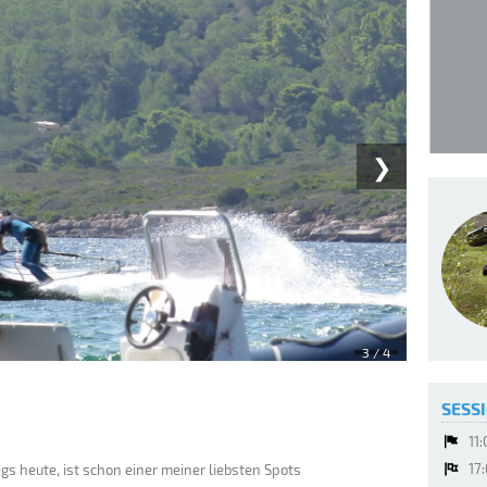
❯
3
/ 4
SESSI
11
17
egs heute, ist schon einer meiner liebsten Spots