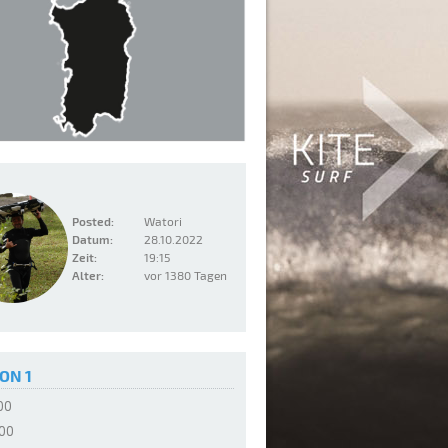
Posted:
Watori
Datum:
28.10.2022
Zeit:
19:15
Alter:
vor 1380 Tagen
ON 1
:00
:00