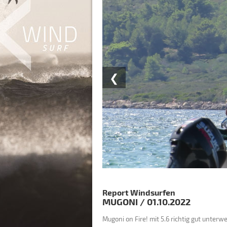
❮
Report Windsurfen
MUGONI
/
01.10.2022
Mugoni on Fire! mit 5.6 richtig gut unterw