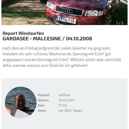
1
/ 3
Report Windsurfen
GARDASEE - MALCESINE
/
04.10.2008
nach dem am Freitag aufgrund der vielen Gewitter nix ging wars
trotzdem ein sehr schönes Wochenende. Samstag mit 6.2m² gut
angepowert und am Sonntag mit 5.4m². Wirklich schön aber recht kalt
dafür warmes wasser, zum Glück bin ich gefahren!
Posted:
sn00ze
Datum:
16.03.2011
Zeit:
17:20
Alter:
vor 5621 Tagen