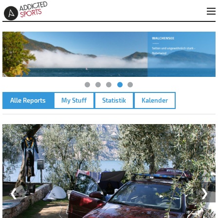
Alle Reports
My Stuff
Statistik
Kalender
GARDASEE - MALCESINE – 04.10.2008
❮
❯