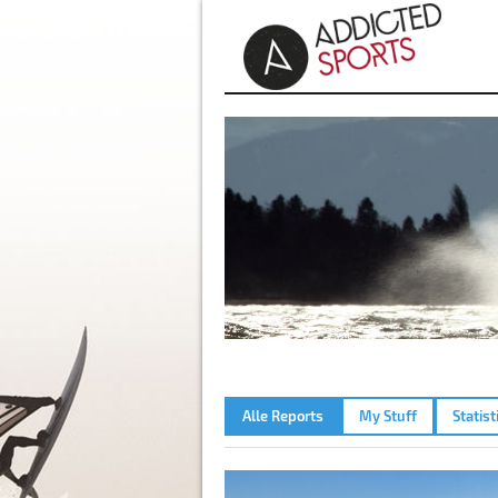
Alle Reports
My Stuff
Statist
BROMBACHSEE – 04.07.202