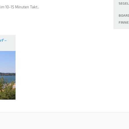
SEGEL
im 10-15 Minuten Takt..
BOARD
FINNE
f –