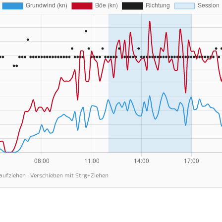
aufziehen · Verschieben mit Strg+Ziehen