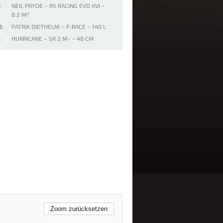
:
NEIL PRYDE – RS RACING EVO XVI –
8.2 M²
:
PATRIK DIETHELM – F-RACE – 140 L
:
HURRICANE – SR 2 M- – 48 CM
Zoom zurücksetzen