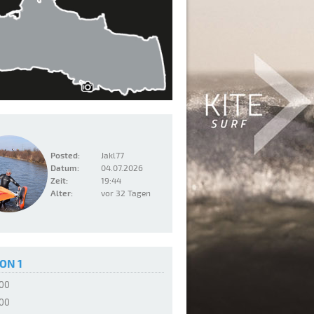
Posted:
Jakl77
Datum:
04.07.2026
Zeit:
19:44
Alter:
vor 32 Tagen
ON 1
:00
:00