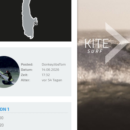
Posted:
DonkeyJibeTom
Datum:
14.06.2026
Zeit:
17:32
Alter:
vor 54 Tagen
ON 1
:00
:20