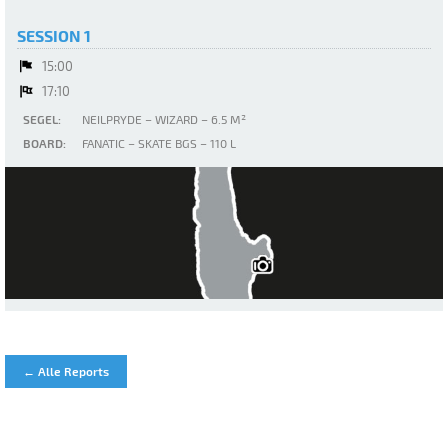
SESSION 1
15:00
17:10
SEGEL:
NEILPRYDE – WIZARD – 6.5 M²
BOARD:
FANATIC – SKATE BGS – 110 L
Ammersee
← Alle Reports