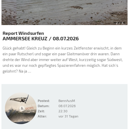
2
/ 3
Report Windsurfen
AMMERSEE
KREUZ
/
08.07.2026
Glück gehabt! Gleich zu Beginn ein kurzes Zeitfenster erwischt, in dem
ein paar Rutscherl und sogar ein paar Gleitmanöver drin waren. Dann
drehte der Wind aber immer weiter auf West, kurzzeitig sogar Südwest,
und es war nur noch gepflegtes Spazierenfahren möglich. Hat sich’s
gelohnt? Na ja …
Posted:
BennAusM
Datum:
08.07.2026
Zeit:
22:30
Alter:
vor 31 Tagen