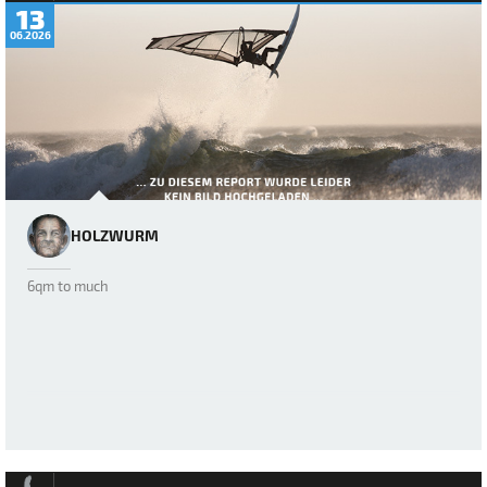
13
06.2026
HOLZWURM
6qm to much