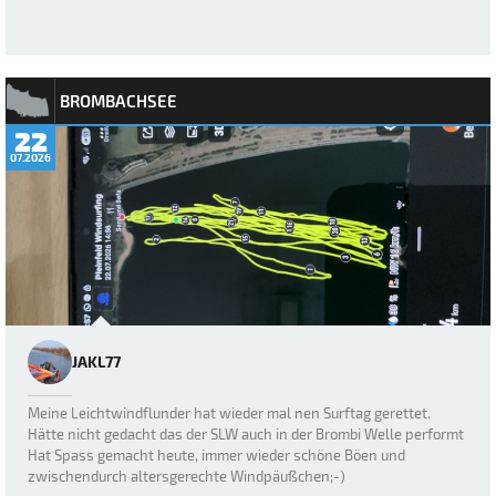
BROMBACHSEE
22
07.2026
JAKL77
Meine Leichtwindflunder hat wieder mal nen Surftag gerettet.
Hätte nicht gedacht das der SLW auch in der Brombi Welle performt
Hat Spass gemacht heute, immer wieder schöne Böen und
zwischendurch altersgerechte Windpäußchen;-)