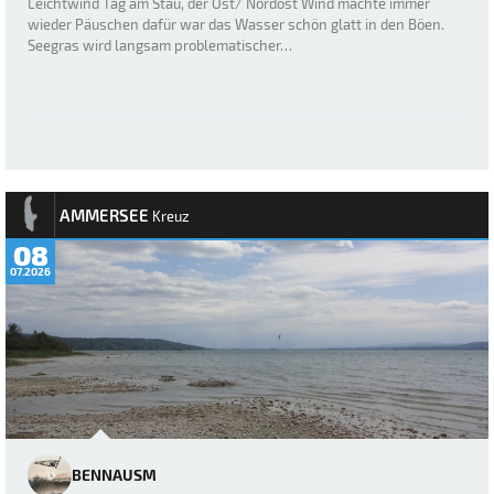
Leichtwind Tag am Stau, der Ost/ Nordost Wind machte immer
wieder Päuschen dafür war das Wasser schön glatt in den Böen.
Seegras wird langsam problematischer…
AMMERSEE
Kreuz
08
07.2026
BENNAUSM