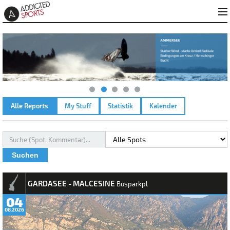
Alle Reports
My Stuff
Statistik
Kalender
Suchen
REPORTS
GARDASEE - MALCESINE
Busparkpl
04
08.2026