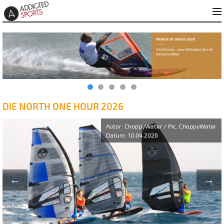
DIE NORTH ONE HOUR 2026
.:ChoppyWater
←
→