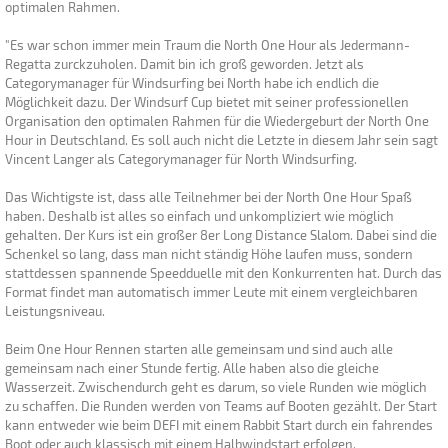
optimalen Rahmen.
"Es war schon immer mein Traum die North One Hour als Jedermann-
Regatta zurckzuholen. Damit bin ich groß geworden. Jetzt als
Categorymanager für Windsurfing bei North habe ich endlich die
Möglichkeit dazu. Der Windsurf Cup bietet mit seiner professionellen
Organisation den optimalen Rahmen für die Wiedergeburt der North One
Hour in Deutschland. Es soll auch nicht die Letzte in diesem Jahr sein sagt
Vincent Langer als Categorymanager für North Windsurfing.
Das Wichtigste ist, dass alle Teilnehmer bei der North One Hour Spaß
haben. Deshalb ist alles so einfach und unkompliziert wie möglich
gehalten. Der Kurs ist ein großer 8er Long Distance Slalom. Dabei sind die
Schenkel so lang, dass man nicht ständig Höhe laufen muss, sondern
stattdessen spannende Speedduelle mit den Konkurrenten hat. Durch das
Format findet man automatisch immer Leute mit einem vergleichbaren
Leistungsniveau.
Beim One Hour Rennen starten alle gemeinsam und sind auch alle
gemeinsam nach einer Stunde fertig. Alle haben also die gleiche
Wasserzeit. Zwischendurch geht es darum, so viele Runden wie möglich
zu schaffen. Die Runden werden von Teams auf Booten gezählt. Der Start
kann entweder wie beim DEFI mit einem Rabbit Start durch ein fahrendes
Boot oder auch klassisch mit einem Halbwindstart erfolgen.