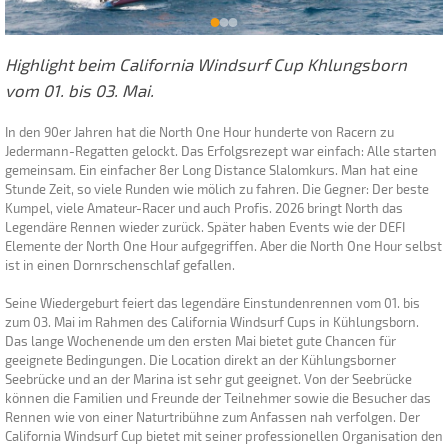
Highlight beim California Windsurf Cup Khlungsborn
vom 01. bis 03. Mai.
In den 90er Jahren hat die North One Hour hunderte von Racern zu
Jedermann-Regatten gelockt. Das Erfolgsrezept war einfach: Alle starten
gemeinsam. Ein einfacher 8er Long Distance Slalomkurs. Man hat eine
Stunde Zeit, so viele Runden wie mölich zu fahren. Die Gegner: Der beste
Kumpel, viele Amateur-Racer und auch Profis. 2026 bringt North das
Legendäre Rennen wieder zurück. Später haben Events wie der DEFI
Elemente der North One Hour aufgegriffen. Aber die North One Hour selbst
ist in einen Dornrschenschlaf gefallen.
Seine Wiedergeburt feiert das legendäre Einstundenrennen vom 01. bis
zum 03. Mai im Rahmen des California Windsurf Cups in Kühlungsborn.
Das lange Wochenende um den ersten Mai bietet gute Chancen für
geeignete Bedingungen. Die Location direkt an der Kühlungsborner
Seebrücke und an der Marina ist sehr gut geeignet. Von der Seebrücke
können die Familien und Freunde der Teilnehmer sowie die Besucher das
Rennen wie von einer Naturtribühne zum Anfassen nah verfolgen. Der
California Windsurf Cup bietet mit seiner professionellen Organisation den