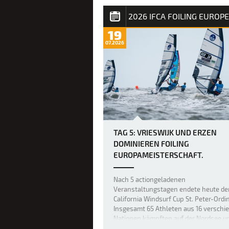
aus Dünung und kurzperiodigem Well
auf der Rennstrecke für Chaos sorgte
auf einen sanften Einstieg ins …
19
07.2026
TAG 5: VRIESWIJK UND ERZEN
DOMINIEREN FOILING
EUROPAMEISTERSCHAFT.
Nach 5 actiongeladenen
Veranstaltungstagen endete heute de
California Windsurf Cup St. Peter-Ordi
Insgesamt 65 Athleten aus 16 verschi
Nationen kämpften auf der Nordsee u
Europameistertitel, 40.000 Euro Preis