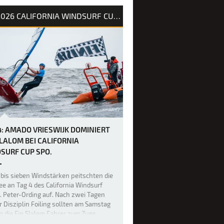
s gestern war das Niveau im Freestyle
2026 CALIFORNIA WINDSURF CUP SPO
blich hoch, doch heute legten die
esten Freestyler beim PWA Grand
026 auf Fuerteventura die Messlatte
inmal höher, als über Nacht ein neuer,
er Swell nach Sotavento rollte und für
 der besten Freestyl…
4: AMADO VRIESWIJK DOMINIERT
SLALOM BEI CALIFORNIA
SURF CUP SPO.
bis sieben Windstärken peitschten die
e an Tag 4 des California Windsurf
. Peter-Ording auf. Nach zwei Tagen
r Disziplin Foiling sollten am Samstag
h die Fin Slalom Fahrer zum Zuge
n. Zwei komplette Eliminationen