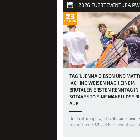
Ausdauerwettkampf, bei dem die unerb
heulenden Winde keine Verschnaufpa
23
zulassen und die mentalen und körper
07.2026
Fähigkeiten der weltbesten Windsurfe
an ihre absoluten Grenzen bringen. H
herr…
TAG 1: JENNA GIBSON UND MATT
IACHINO WEISEN NACH EINEM
BRUTALEN ERSTEN RENNTAG IN
SOTAVENTO EINE MAKELLOSE B
AUF.
Der Eröffnungstag des Slalom X beim
Grand Slam 2026 auf Fuerteventura ste
die weltbesten Racer auf eine harte Pr
da heulende Winde und eine Kombinat