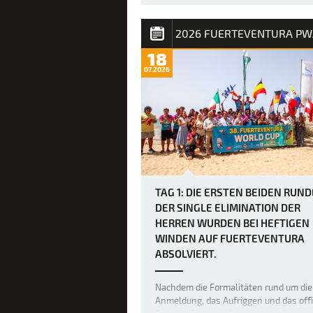
und Punkte für die PWA Weltrangliste.
Amado Vrieswi…
18
07.2026
TAG 1: DIE ERSTEN BEIDEN RUN
DER SINGLE ELIMINATION DER
HERREN WURDEN BEI HEFTIGEN
WINDEN AUF FUERTEVENTURA
ABSOLVIERT.
Nachdem die Formalitäten rund um die
Anmeldung, das Aufriggen und das offi