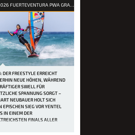
nnen dadurch nicht unbedingt
2026 FUERTEVENTURA PWA GRAND SLAM
her, da der Mut der weltbesten
rfer erneut durch heftige Böen und
Dea…
3: DER FREESTYLE ERREICHT
ERHIN NEUE HÖHEN, WÄHREND
KRÄFTIGER SWELL FÜR
TZLICHE SPANNUNG SORGT –
ART NEUBAUER HOLT SICH
N EPISCHEN SIEG VOR YENTEL
S IN EINEM DER
TREICHSTEN FINALS ALLER
EN.