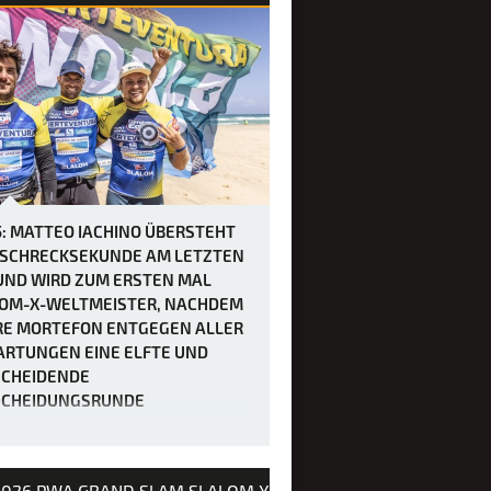
5: MATTEO IACHINO ÜBERSTEHT
 SCHRECKSEKUNDE AM LETZTEN
UND WIRD ZUM ERSTEN MAL
OM-X-WELTMEISTER, NACHDEM
RE MORTEFON ENTGEGEN ALLER
RTUNGEN EINE ELFTE UND
CHEIDENDE
SCHEIDUNGSRUNDE
UNGEN HATTE.
ften und letzten Tag des Slalom X
2026 PWA GRAND SLAM SLALOM X