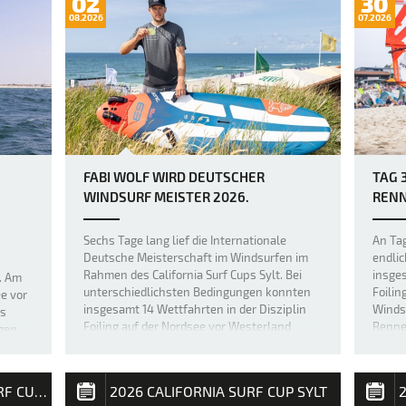
02
30
08.2026
07.2026
FABI WOLF WIRD DEUTSCHER
TAG 3
WINDSURF MEISTER 2026.
RENN
Sechs Tage lang lief die Internationale
An Tag
Deutsche Meisterschaft im Windsurfen im
endlic
Rahmen des California Surf Cups Sylt. Bei
insges
. Am
unterschiedlichsten Bedingungen konnten
Foilin
e vor
insgesamt 14 Wettfahrten in der Disziplin
Winds
hs
Foiling auf der Nordsee vor Westerland
Rennen
gen
durchgeführt werden. 100.000 Besuche…
In ei
r
2026 CALIFORNIA WINDSURF CUP SYLT
2026 CALIFORNIA SURF CUP SYLT