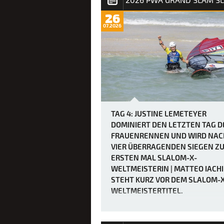
26
07.2026
TAG 4: JUSTINE LEMETEYER
DOMINIERT DEN LETZTEN TAG D
FRAUENRENNEN UND WIRD NAC
VIER ÜBERRAGENDEN SIEGEN Z
ERSTEN MAL SLALOM-X-
WELTMEISTERIN | MATTEO IACH
STEHT KURZ VOR DEM SLALOM-X
WELTMEISTERTITEL.
Der PWA Grand Slam 2026 auf Fuertev
entpuppt sich als wahrer