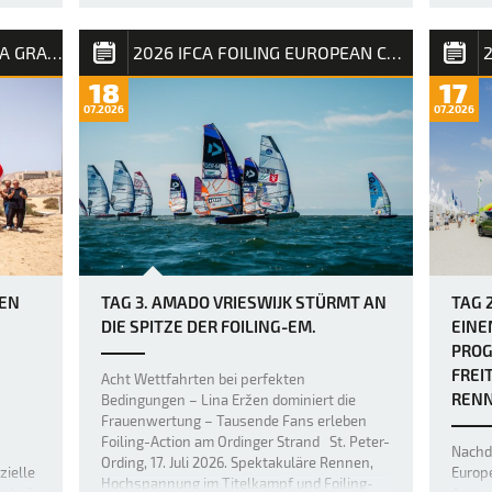
konnt
Der zweite Tag des PWA Grand Slam 2026
2026 FUERTEVENTURA PWA GRAND SLAM
2026 IFCA FOILING EUROPEAN CHAMPIONSHIP
auf Fuerteventura hat die Erwartungen mehr
als erfüllt, denn die Akrobaten der
18
17
Freestyle-Welt haben erneut die Messlatte
07.2026
07.2026
dafür höher gelegt, was im Freestyle-
Bereich möglich ist. Bereits gestern war das
Niveau unglaublich hoch, doch über Na…
DEN
TAG 3. AMADO VRIESWIJK STÜRMT AN
TAG 
DIE SPITZE DER FOILING-EM.
EINE
PROG
FREI
Acht Wettfahrten bei perfekten
RENN
Bedingungen – Lina Eržen dominiert die
Frauenwertung – Tausende Fans erleben
Foiling-Action am Ordinger Strand St. Peter-
Nachde
Ording, 17. Juli 2026. Spektakuläre Rennen,
zielle
Europ
Hochspannung im Titelkampf und Foiling-