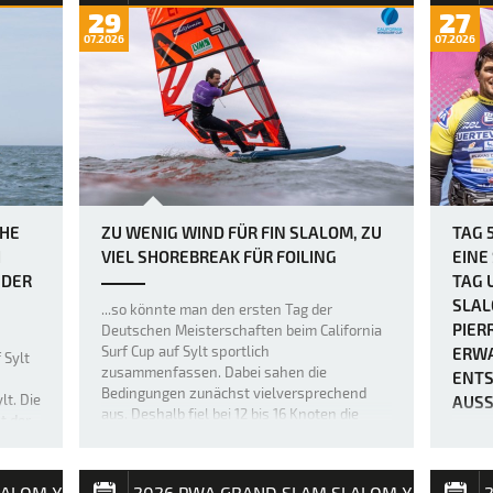
29
27
07.2026
07.2026
CHE
ZU WENIG WIND FÜR FIN SLALOM, ZU
TAG 
I
VIEL SHOREBREAK FÜR FOILING
EINE
ER L
TAG 
SLAL
...so könnte man den ersten Tag der
PIER
Deutschen Meisterschaften beim California
Surf Cup auf Sylt sportlich
ERWA
 Sylt
zusammenfassen. Dabei sahen die
ENTS
Bedingungen zunächst vielversprechend
lt. Die
AUS
aus. Deshalb fiel bei 12 bis 16 Knoten die
t der
ERZW
Entscheidung, das 27 Teilnehmer starke Feld
ndsurf
der Fin-Slalom-F…
e
Am fün
 w…
LALOM X
2026 PWA GRAND SLAM SLALOM X