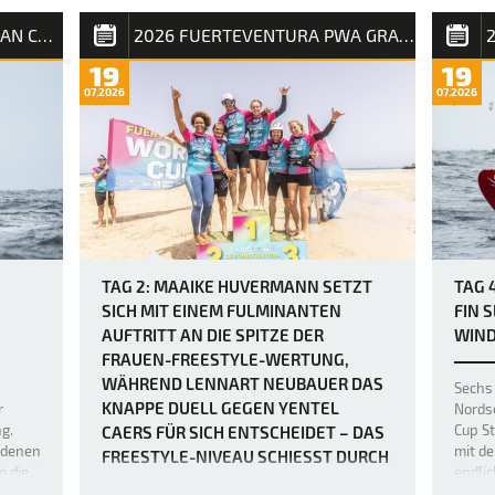
engang
auf Fuerteventura maximal fünf Läufe
Bereit
n. Wer
2026 IFCA FOILING EUROPEAN CHAMPIONSHIP
2026 FUERTEVENTURA PWA GRAND SLAM
gesegelt werden mussten, um den
unglau
Freestyle-Wettbewerb der Frauen
weltb
19
19
abzuschließen, trafen sich die Fahrerinnen
Slam 2
07.2026
07.2026
etwas später als üblich – um 12 Uhr –, bevor
noch e
der Finaltag in Gang kam. Die heutigen
größer
Bedingung…
einige
TAG 2: MAAIKE HUVERMANN SETZT
TAG 
SICH MIT EINEM FULMINANTEN
FIN 
AUFTRITT AN DIE SPITZE DER
WIND
FRAUEN-FREESTYLE-WERTUNG,
WÄHREND LENNART NEUBAUER DAS
Sechs 
KNAPPE DUELL GEGEN YENTEL
r
Nordse
ng.
Cup St
CAERS FÜR SICH ENTSCHEIDET – DAS
edenen
mit de
FREESTYLE-NIVEAU SCHIESST DURCH D
m die
endlic
IE DECKE.
geld
komme