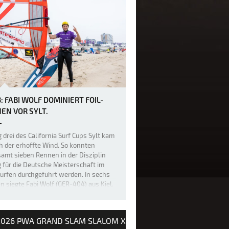
: FABI WOLF DOMINIERT FOIL-
EN VOR SYLT.
 drei des California Surf Cups Sylt kam
h der erhoffte Wind. So konnten
amt sieben Rennen in der Disziplin
g für die Deutsche Meisterschaft im
urfen durchgeführt werden. In sechs
 siegte Fabi Wolf (GER-404) aus Kiel.
nem Rennen konnte der …
2026 PWA GRAND SLAM SLALOM X