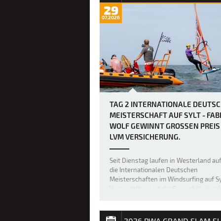
29
07.2026
TAG 2 INTERNATIONALE DEUTS
MEISTERSCHAFT AUF SYLT - FAB
WOLF GEWINNT GROSSEN PREIS D
VM VERSICHERUNG.
Seit Dienstag laufen in Westerland auf
die Internationalen Deutschen
Meisterschaften im Windsurfing auf Sy
Veranstaltung ist der Saisonhöhepunk
nationalen Spitzenserie California Wi
Cup. Nachdem am Eröffnungstag kein
offiziellen Wettfahrten durchgeführt
2026 PWA GRAND SLAM S