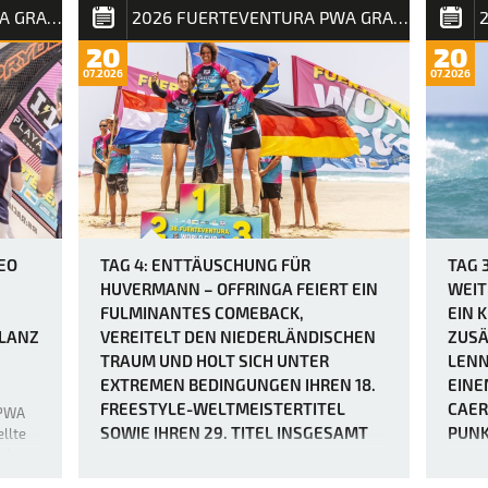
Die Vorhersage für Tag 3 des Slalom X beim
die Re
2026 FUERTEVENTURA PWA GRAND SLAM
2026 FUERTEVENTURA PWA GRAND SLAM
ittlich
PWA Grand Slam 2026 auf Fuerteventura
einfac
use
war zwar schon immer als extrem windig
20
20
Windsu
lichen
angekündigt worden, doch bei Berichten von
07.2026
07.2026
den „
r bis
Windböen von bis zu 50 Knoten hätten sich
eute
viele wohl kaum vorstellen können, wie
brutal es in Sotavento manchmal zug…
EO
TAG 4: ENTTÄUSCHUNG FÜR
TAG 
HUVERMANN – OFFRINGA FEIERT EIN
WEIT
FULMINANTES COMEBACK,
EIN 
ILANZ
VEREITELT DEN NIEDERLÄNDISCHEN
ZUSÄ
TRAUM UND HOLT SICH UNTER
LENN
EXTREMEN BEDINGUNGEN IHREN 18.
EINE
FREESTYLE-WELTMEISTERTITEL
CAER
 PWA
SOWIE IHREN 29. TITEL INSGESAMT
PUNK
llte
obe,
ZEIT
ion
Da am vierten Tag des PWA Grand Slam 2026