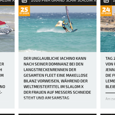
beim 
Fuert
25
24
elimin
07.2026
07.2026
abges
relati
Iachin
seine
DER UNGLAUBLICHE IACHINO KANN
TAG 
ER
NACH SEINER DOMINANZ BEI DEN
VON 
H
LANGSTRECKENRENNEN DER
JENN
UM
GESAMTEN FLEET EINE MAKELLOSE
DIE 
BILANZ VORWEISEN, WÄHREND DER
LEME
INO
WELTMEISTERTITEL IM SLALOM X
BLEI
-
DER FRAUEN AUF MESSERS SCHNEIDE
STEHT UND AM SAMSTAG
Am zw
ENTSCHIEDEN WERDEN SOLL.
Grand 
Seega
entura
von ü