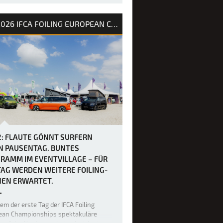
en durchgeführt werden. Be…
2026 IFCA FOILING EUROPEAN CHAMPIONSHIPS
2: FLAUTE GÖNNT SURFERN
N PAUSENTAG. BUNTES
RAMM IM EVENTVILLAGE – FÜR
TAG WERDEN WEITERE FOILING-
EN ERWARTET.
m der erste Tag der IFCA Foiling
ean Championships spektakuläre