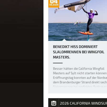
04
08.2026
BENEDIKT HISS DOMINIERT
SLALOMRENNEN BEI WINGFOIL
MASTERS.
Besser hätten die California Wingfoil
Masters auf Sylt nicht starten können
Eröffnungstag konnten auf der Nordse
dem Brandenburger Strand direkt sec
Slalomrennen bei perfekten Bedingun
durchgeführt werden. Der Fehmarane
Benedikt Hiss konnte fünf der sechs
Wettfahr…