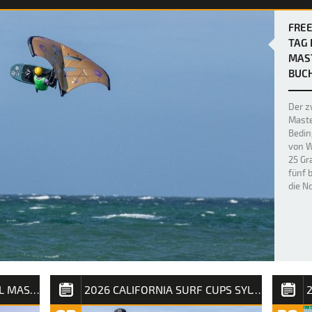
FRE
TAG 
MAST
BUCH
Der z
Maste
Bedin
von W
25 Gr
fünf 
die N
2026 CALIFORNIA WINGFOIL MASTERS SYLT
2026 CALIFORNIA SURF CUPS SYLT / INTERNATIONALE DEUTSCHE MEISTERSCHAFT
2