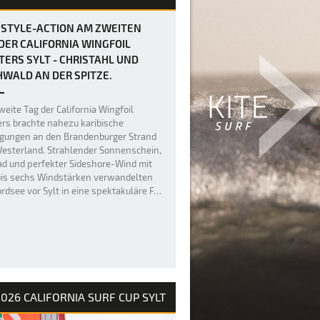
ESTYLE-ACTION AM ZWEITEN
DER CALIFORNIA WINGFOIL
ERS SYLT - CHRISTAHL UND
WALD AN DER SPITZE.
weite Tag der California Wingfoil
rs brachte nahezu karibische
gungen an den Brandenburger Strand
esterland. Strahlender Sonnenschein,
ad und perfekter Sideshore-Wind mit
bis sechs Windstärken verwandelten
ordsee vor Sylt in eine spektakuläre F…
026 CALIFORNIA SURF CUP SYLT