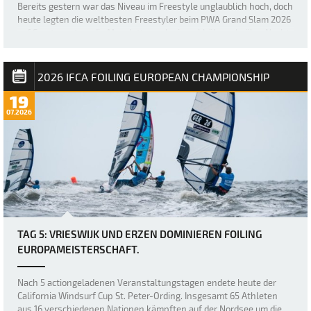
Bereits gestern war das Niveau im Freestyle unglaublich hoch, doch
heute legten die weltbesten Freestyler beim PWA Grand Slam 2026
auf Fuerteventura die Messlatte noch einmal höher, als über Nacht
ein neuer, größerer Swell nach Sotavento rollte und für einige der
besten Freestyl…
2026 IFCA FOILING EUROPEAN CHAMPIONSHIP
19
07.2026
TAG 5: VRIESWIJK UND ERZEN DOMINIEREN FOILING
EUROPAMEISTERSCHAFT.
Nach 5 actiongeladenen Veranstaltungstagen endete heute der
California Windsurf Cup St. Peter-Ording. Insgesamt 65 Athleten
aus 16 verschiedenen Nationen kämpften auf der Nordsee um die