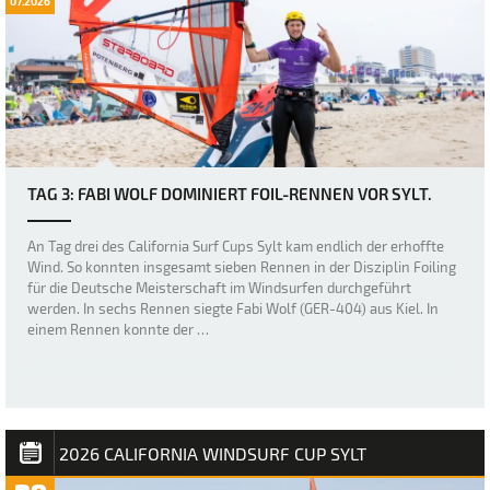
07.2026
TAG 3: FABI WOLF DOMINIERT FOIL-RENNEN VOR SYLT.
An Tag drei des California Surf Cups Sylt kam endlich der erhoffte
Wind. So konnten insgesamt sieben Rennen in der Disziplin Foiling
für die Deutsche Meisterschaft im Windsurfen durchgeführt
werden. In sechs Rennen siegte Fabi Wolf (GER-404) aus Kiel. In
einem Rennen konnte der …
2026 CALIFORNIA WINDSURF CUP SYLT