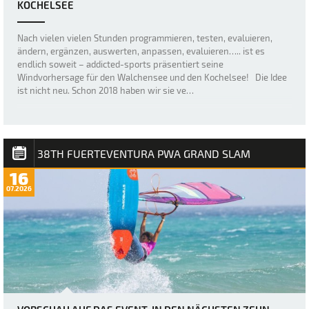
KOCHELSEE
Nach vielen vielen Stunden programmieren, testen, evaluieren,
ändern, ergänzen, auswerten, anpassen, evaluieren….. ist es
endlich soweit – addicted-sports präsentiert seine
Windvorhersage für den Walchensee und den Kochelsee! Die Idee
ist nicht neu. Schon 2018 haben wir sie ve…
38TH FUERTEVENTURA PWA GRAND SLAM
16
07.2026