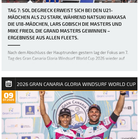
TAG 7: SOL DEGRIECK ERWEIST SICH BEI DEN U21-
MÄDCHEN ALS ZU STARK, WÄHREND NATSUKI WAKASA
DIE U18-MÄDCHEN, LARS GOBISCH DIE MASTERS UND
MIKE FRIEDL DIE GRAND MASTERS GEWINNEN –
ERGEBNISSE AUS ALLEN FLEETS.
Nach dem Abschluss der Hauptrunden gestern lag der Fokus am 7.
Tag des Gran Canaria Gloria Windsurf World Cup 2026 wieder auf
den wenigen Klassen, in denen noch keine Ergebnisse vorlagen –
nämlich den U18- und U21-Mädchen sowie den Masters und Grand
Masters. Die sich stetig verb…
2026 GRAN CANARIA GLORIA WINDSURF WORLD CUP
09
07.2026