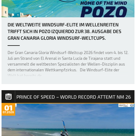
DIE WELTWEITE WINDSURF-ELITE IM WELLENREITEN
TRIFFT SICH IN POZO IZQUIERDO ZUR 38. AUSGABE DES
GRAN CANARIA GLORIA WINDSURF-WELTCUPS.
Der Gran Canaria Gloria Windsurf-Weltcup 2026 findet vom 4. bis 12.
Juli am Strand von El Arenal in Santa Lucía de Tirajana statt und
versammelt die weltbesten Spezialisten der Wellen-Disziplin aus
dem internationalen Wettkampfzirkus. Die Windsurf-Elite der
Welt hat bereits de…
PRINCE OF SPEED – WORLD RECORD ATTEMT NM 26
01
07.2026