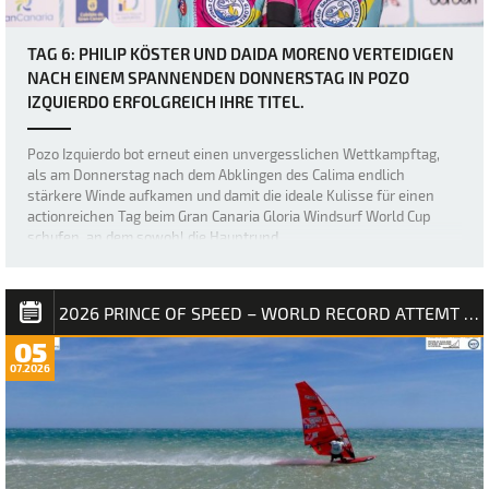
TAG 6: PHILIP KÖSTER UND DAIDA MORENO VERTEIDIGEN
NACH EINEM SPANNENDEN DONNERSTAG IN POZO
IZQUIERDO ERFOLGREICH IHRE TITEL.
Pozo Izquierdo bot erneut einen unvergesslichen Wettkampftag,
als am Donnerstag nach dem Abklingen des Calima endlich
stärkere Winde aufkamen und damit die ideale Kulisse für einen
actionreichen Tag beim Gran Canaria Gloria Windsurf World Cup
schufen, an dem sowohl die Hauptrund…
2026 PRINCE OF SPEED – WORLD RECORD ATTEMT NM
05
07.2026