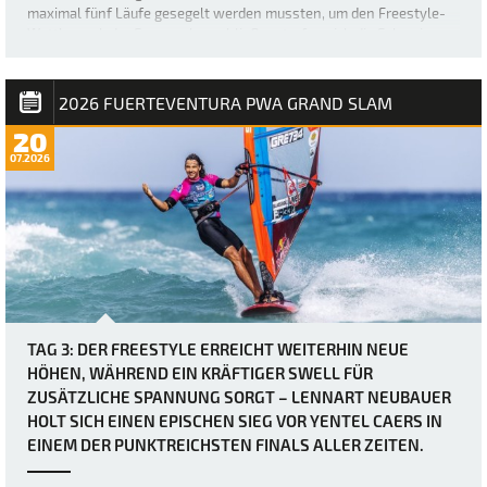
maximal fünf Läufe gesegelt werden mussten, um den Freestyle-
Wettbewerb der Frauen abzuschließen, trafen sich die Fahrerinnen
etwas später als üblich – um 12 Uhr –, bevor der Finaltag in Gang
kam. Die heutigen Bedingung…
2026 FUERTEVENTURA PWA GRAND SLAM
20
07.2026
TAG 3: DER FREESTYLE ERREICHT WEITERHIN NEUE
HÖHEN, WÄHREND EIN KRÄFTIGER SWELL FÜR
ZUSÄTZLICHE SPANNUNG SORGT – LENNART NEUBAUER
HOLT SICH EINEN EPISCHEN SIEG VOR YENTEL CAERS IN
EINEM DER PUNKTREICHSTEN FINALS ALLER ZEITEN.