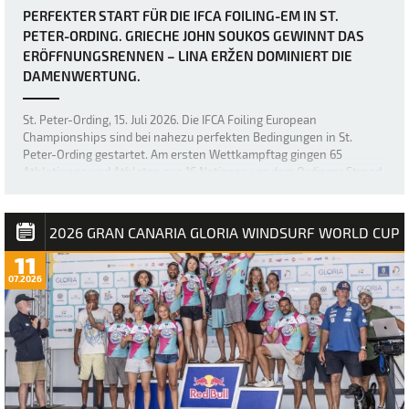
PERFEKTER START FÜR DIE IFCA FOILING-EM IN ST.
PETER-ORDING. GRIECHE JOHN SOUKOS GEWINNT DAS
ERÖFFNUNGSRENNEN – LINA ERŽEN DOMINIERT DIE
DAMENWERTUNG.
St. Peter-Ording, 15. Juli 2026. Die IFCA Foiling European
Championships sind bei nahezu perfekten Bedingungen in St.
Peter-Ording gestartet. Am ersten Wettkampftag gingen 65
Athletinnen und Athleten aus 16 Nationen vor dem Ordinger Strand
aufs Wasser. Bei Windgeschwindigkeiten …
2026 GRAN CANARIA GLORIA WINDSURF WORLD CUP
11
07.2026