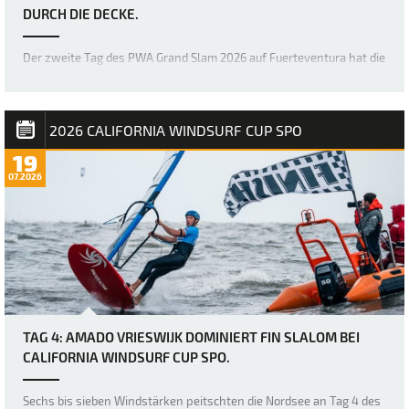
URCH DIE DECKE.
Der zweite Tag des PWA Grand Slam 2026 auf Fuerteventura hat die
Erwartungen mehr als erfüllt, denn die Akrobaten der Freestyle-
Welt haben erneut die Messlatte dafür höher gelegt, was im
Freestyle-Bereich möglich ist. Bereits gestern war das Niveau
unglaublich hoch, doch über Na…
2026 CALIFORNIA WINDSURF CUP SPO
19
07.2026
TAG 4: AMADO VRIESWIJK DOMINIERT FIN SLALOM BEI
CALIFORNIA WINDSURF CUP SPO.
Sechs bis sieben Windstärken peitschten die Nordsee an Tag 4 des