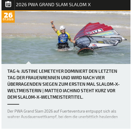
Fins) seinen ersten Slalom…
2026 PWA GRAND SLAM SLALOM X
26
07.2026
TAG 4: JUSTINE LEMETEYER DOMINIERT DEN LETZTEN
TAG DER FRAUENRENNEN UND WIRD NACH VIER
ÜBERRAGENDEN SIEGEN ZUM ERSTEN MAL SLALOM-X-
WELTMEISTERIN | MATTEO IACHINO STEHT KURZ VOR
DEM SLALOM-X-WELTMEISTERTITEL.
Der PWA Grand Slam 2026 auf Fuerteventura entpuppt sich als
wahrer Ausdauerwettkampf, bei dem die unerbittlich heulenden
Winde keine Verschnaufpause zulassen und die mentalen und
körperlichen Fähigkeiten der weltbesten Windsurfer bis an ihre