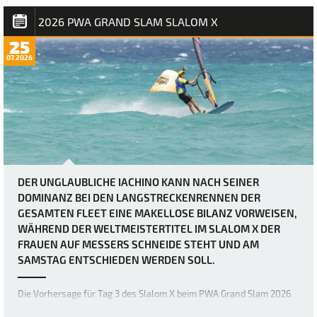
absoluten Grenzen bringen. Heute herr…
2026 PWA GRAND SLAM SLALOM X
25
07.2026
DER UNGLAUBLICHE IACHINO KANN NACH SEINER
DOMINANZ BEI DEN LANGSTRECKENRENNEN DER
GESAMTEN FLEET EINE MAKELLOSE BILANZ VORWEISEN,
WÄHREND DER WELTMEISTERTITEL IM SLALOM X DER
FRAUEN AUF MESSERS SCHNEIDE STEHT UND AM
SAMSTAG ENTSCHIEDEN WERDEN SOLL.
Die Vorhersage für Tag 3 des Slalom X beim PWA Grand Slam 2026
auf Fuerteventura war zwar schon immer als extrem windig