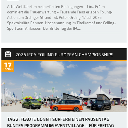
Acht Wettfahrten bei perfekten Bedingungen – Lina Eržen
dominiert die Frauenwertung – Tausende Fans erleben Foiling-
Action am Ordinger Strand St. Peter-Ording, 17. Juli 2026.
Spektakuläre Rennen, Hochspannung im Titelkampf und Foiling-
Sport zum Anfassen: Der dritte Tag der IFC…
2026 IFCA FOILING EUROPEAN CHAMPIONSHIPS
17
07.2026
TAG 2: FLAUTE GÖNNT SURFERN EINEN PAUSENTAG.
BUNTES PROGRAMM IM EVENTVILLAGE – FÜR FREITAG