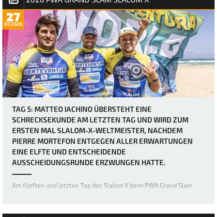
27
07.2026
TAG 5: MATTEO IACHINO ÜBERSTEHT EINE
SCHRECKSEKUNDE AM LETZTEN TAG UND WIRD ZUM
ERSTEN MAL SLALOM-X-WELTMEISTER, NACHDEM
PIERRE MORTEFON ENTGEGEN ALLER ERWARTUNGEN
EINE ELFTE UND ENTSCHEIDENDE
AUSSCHEIDUNGSRUNDE ERZWUNGEN HATTE.
Am fünften und letzten Tag des Slalom X beim PWA Grand Slam
2026 auf Fuerteventura wurden zwei weitere eliminations für die
Herrenfleet abgeschlossen, doch was als vermeintlich relativ
einfacher letzter Tag für Matteo Iachino (Starboard / NeilPryde / Z