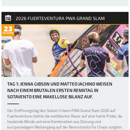
erneut durch heftige Böen und den „Dea…
2026 FUERTEVENTURA PWA GRAND SLAM
23
07.2026
TAG 1: JENNA GIBSON UND MATTEO IACHINO WEISEN
NACH EINEM BRUTALEN ERSTEN RENNTAG IN
SOTAVENTO EINE MAKELLOSE BILANZ AUF.
Der Eröffnungstag des Slalom X beim PWA Grand Slam 2026 auf
Fuerteventura stellte die weltbesten Racer auf eine harte Probe, da
heulende Winde und eine Kombination aus Dünung und
kurzperiodigem Wellengang auf der Rennstrecke für Chaos sorgten.