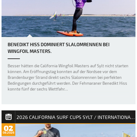
BENEDIKT HISS DOMINIERT SLALOMRENNEN BEI
WINGFOIL MASTERS.
Besser hätten die California Wingfoil Masters auf Sylt nicht starten
können. Am Eröffnungstag konnten auf der Nordsee vor dem
Brandenburger Strand direkt sechs Slalomrennen bei perfekten
Bedingungen durchgeführt werden. Der Fehmaraner Benedikt Hiss
konnte fünf der sechs Wettfahr…
2026 CALIFORNIA SURF CUPS SYLT / INTERNATIONALE DEUTSCHE MEISTERSCHAFT
02
08.2026