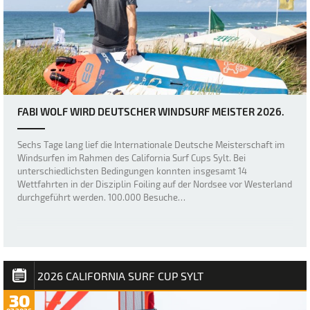
FABI WOLF WIRD DEUTSCHER WINDSURF MEISTER 2026.
Sechs Tage lang lief die Internationale Deutsche Meisterschaft im
Windsurfen im Rahmen des California Surf Cups Sylt. Bei
unterschiedlichsten Bedingungen konnten insgesamt 14
Wettfahrten in der Disziplin Foiling auf der Nordsee vor Westerland
durchgeführt werden. 100.000 Besuche…
2026 CALIFORNIA SURF CUP SYLT
30