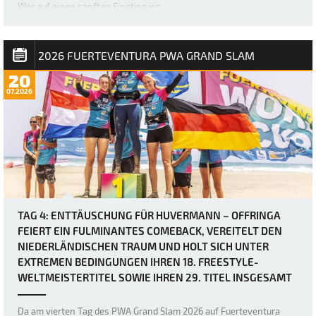
Wer auf einen sanften Einstieg ins …
2026 FUERTEVENTURA PWA GRAND SLAM
20
07.2026
TAG 4: ENTTÄUSCHUNG FÜR HUVERMANN – OFFRINGA
FEIERT EIN FULMINANTES COMEBACK, VEREITELT DEN
NIEDERLÄNDISCHEN TRAUM UND HOLT SICH UNTER
EXTREMEN BEDINGUNGEN IHREN 18. FREESTYLE-
WELTMEISTERTITEL SOWIE IHREN 29. TITEL INSGESAMT
Da am vierten Tag des PWA Grand Slam 2026 auf Fuerteventura