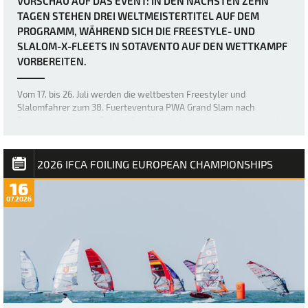
VORSCHAU AUF DAS EVENT: IN DEN NÄCHSTEN ZEHN
TAGEN STEHEN DREI WELTMEISTERTITEL AUF DEM
PROGRAMM, WÄHREND SICH DIE FREESTYLE- UND
SLALOM-X-FLEETS IN SOTAVENTO AUF DEN WETTKAMPF
VORBEREITEN.
Vom 17. bis 26. Juli werden die weltbesten Freestyler und
Slalomfahrer zum 38. Fuerteventura PWA Grand Slam nach
Sotavento strömen. Bei der diesjährigen Veranstaltung werden drei
Weltmeistertitel vergeben: der Weltmeistertitel im Freestyle der
Frauen sowie die Weltmeistertitel i…
2026 IFCA FOILING EUROPEAN CHAMPIONSHIPS
16
07.2026