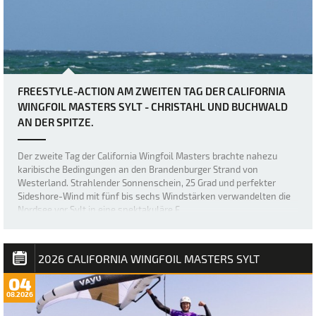
FREESTYLE-ACTION AM ZWEITEN TAG DER CALIFORNIA
WINGFOIL MASTERS SYLT - CHRISTAHL UND BUCHWALD
AN DER SPITZE.
Der zweite Tag der California Wingfoil Masters brachte nahezu
karibische Bedingungen an den Brandenburger Strand von
Westerland. Strahlender Sonnenschein, 25 Grad und perfekter
Sideshore-Wind mit fünf bis sechs Windstärken verwandelten die
Nordsee vor Sylt in eine spektakuläre F…
2026 CALIFORNIA WINGFOIL MASTERS SYLT
04
08.2026