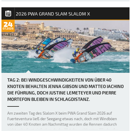
angekündigt worden, doch bei Berichten von Windböen von bis zu
50 Knoten hätten sich viele wohl kaum vorstellen können, wie
brutal es in Sotavento manchmal zug…
2026 PWA GRAND SLAM SLALOM X
24
07.2026
TAG 2: BEI WINDGESCHWINDIGKEITEN VON ÜBER 40
KNOTEN BEHALTEN JENNA GIBSON UND MATTEO IACHINO
DIE FÜHRUNG, DOCH JUSTINE LEMETEYER UND PIERRE
MORTEFON BLEIBEN IN SCHLAGDISTANZ.
Am zweiten Tag des Slalom X beim PWA Grand Slam 2026 auf
Fuerteventura ließ der Seegang etwas nach, doch mit Windböen
von über 40 Knoten am Nachmittag wurden die Rennen dadurch
nicht unbedingt einfacher, da der Mut der weltbesten Windsurfer