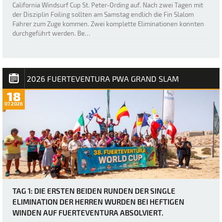
California Windsurf Cup St. Peter-Ording auf. Nach zwei Tagen mit
der Disziplin Foiling sollten am Samstag endlich die Fin Slalom
Fahrer zum Zuge kommen. Zwei komplette Eliminationen konnten
durchgeführt werden. Be…
2026 FUERTEVENTURA PWA GRAND SLAM
18
07.2026
TAG 1: DIE ERSTEN BEIDEN RUNDEN DER SINGLE
ELIMINATION DER HERREN WURDEN BEI HEFTIGEN
WINDEN AUF FUERTEVENTURA ABSOLVIERT.