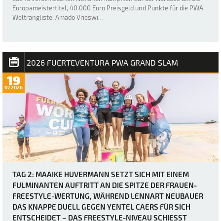
Europameistertitel, 40.000 Euro Preisgeld und Punkte für die PWA
Weltrangliste. Amado Vrieswi…
2026 FUERTEVENTURA PWA GRAND SLAM
19
07.2026
TAG 2: MAAIKE HUVERMANN SETZT SICH MIT EINEM
FULMINANTEN AUFTRITT AN DIE SPITZE DER FRAUEN-
FREESTYLE-WERTUNG, WÄHREND LENNART NEUBAUER
DAS KNAPPE DUELL GEGEN YENTEL CAERS FÜR SICH
ENTSCHEIDET – DAS FREESTYLE-NIVEAU SCHIESST D