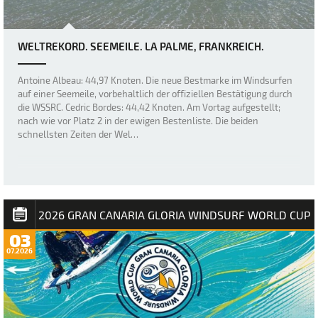
WELTREKORD. SEEMEILE. LA PALME, FRANKREICH.
Antoine Albeau: 44,97 Knoten. Die neue Bestmarke im Windsurfen
auf einer Seemeile, vorbehaltlich der offiziellen Bestätigung durch
die WSSRC. Cedric Bordes: 44,42 Knoten. Am Vortag aufgestellt;
nach wie vor Platz 2 in der ewigen Bestenliste. Die beiden
schnellsten Zeiten der Wel…
2026 GRAN CANARIA GLORIA WINDSURF WORLD CUP
03
07.2026