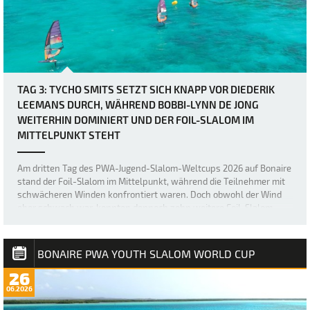
TAG 3: TYCHO SMITS SETZT SICH KNAPP VOR DIEDERIK
LEEMANS DURCH, WÄHREND BOBBI-LYNN DE JONG
WEITERHIN DOMINIERT UND DER FOIL-SLALOM IM
MITTELPUNKT STEHT
Am dritten Tag des PWA-Jugend-Slalom-Weltcups 2026 auf Bonaire
stand der Foil-Slalom im Mittelpunkt, während die Teilnehmer mit
schwächeren Winden konfrontiert waren. Doch obwohl der Wind
eher schwach war, konnten dennoch zehn weitere Foil-Slalom-
Ausscheidungsrunden absolviert w…
BONAIRE PWA YOUTH SLALOM WORLD CUP
26
06.2026