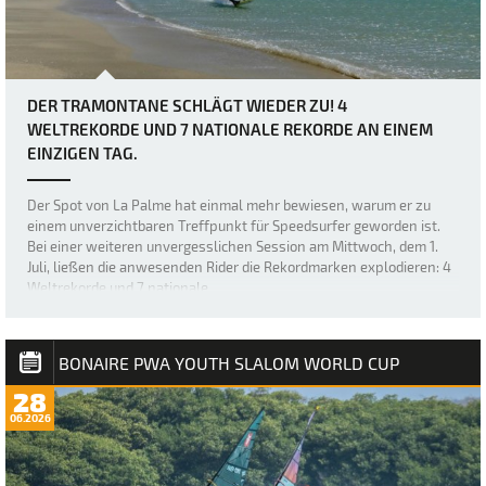
DER TRAMONTANE SCHLÄGT WIEDER ZU! 4
WELTREKORDE UND 7 NATIONALE REKORDE AN EINEM
EINZIGEN TAG.
Der Spot von La Palme hat einmal mehr bewiesen, warum er zu
einem unverzichtbaren Treffpunkt für Speedsurfer geworden ist.
Bei einer weiteren unvergesslichen Session am Mittwoch, dem 1.
Juli, ließen die anwesenden Rider die Rekordmarken explodieren: 4
Weltrekorde und 7 nationale…
BONAIRE PWA YOUTH SLALOM WORLD CUP
28
06.2026