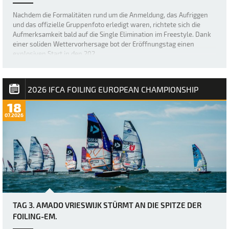
Nachdem die Formalitäten rund um die Anmeldung, das Aufriggen
und das offizielle Gruppenfoto erledigt waren, richtete sich die
Aufmerksamkeit bald auf die Single Elimination im Freestyle. Dank
einer soliden Wettervorhersage bot der Eröffnungstag einen
explosiven Start in den 202…
2026 IFCA FOILING EUROPEAN CHAMPIONSHIP
18
07.2026
TAG 3. AMADO VRIESWIJK STÜRMT AN DIE SPITZE DER
FOILING-EM.