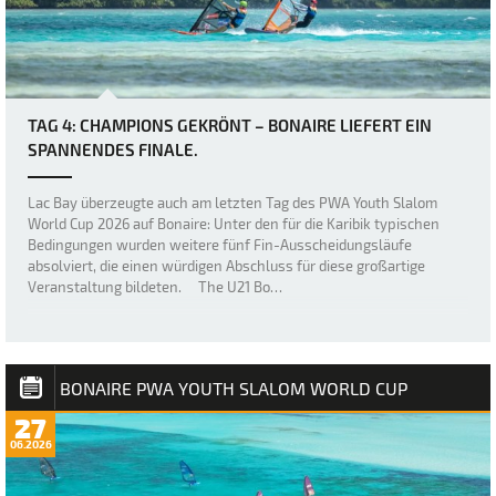
TAG 4: CHAMPIONS GEKRÖNT – BONAIRE LIEFERT EIN
SPANNENDES FINALE.
Lac Bay überzeugte auch am letzten Tag des PWA Youth Slalom
World Cup 2026 auf Bonaire: Unter den für die Karibik typischen
Bedingungen wurden weitere fünf Fin-Ausscheidungsläufe
absolviert, die einen würdigen Abschluss für diese großartige
Veranstaltung bildeten. The U21 Bo…
BONAIRE PWA YOUTH SLALOM WORLD CUP
27
06.2026