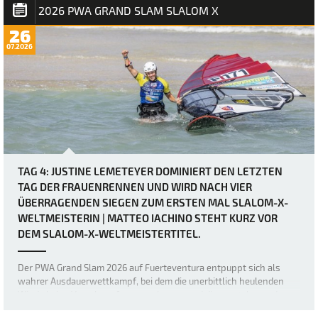
Fins) seinen ersten Slalom…
2026 PWA GRAND SLAM SLALOM X
26
07.2026
TAG 4: JUSTINE LEMETEYER DOMINIERT DEN LETZTEN
TAG DER FRAUENRENNEN UND WIRD NACH VIER
ÜBERRAGENDEN SIEGEN ZUM ERSTEN MAL SLALOM-X-
WELTMEISTERIN | MATTEO IACHINO STEHT KURZ VOR
DEM SLALOM-X-WELTMEISTERTITEL.
Der PWA Grand Slam 2026 auf Fuerteventura entpuppt sich als
wahrer Ausdauerwettkampf, bei dem die unerbittlich heulenden
Winde keine Verschnaufpause zulassen und die mentalen und
körperlichen Fähigkeiten der weltbesten Windsurfer bis an ihre