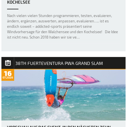
KOCHELSEE
Nach vielen vielen Stunden programmieren, testen, evaluieren,
ändern, ergänzen, auswerten, anpassen, evaluieren….. ist es
endlich soweit – addicted-sports präsentiert seine
Windvorhersage für den Walchensee und den Kochelsee! Die Idee
ist nicht neu. Schon 2018 haben wir sie ve…
38TH FUERTEVENTURA PWA GRAND SLAM
16
07.2026