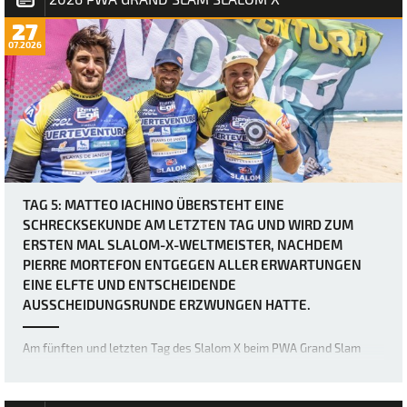
27
07.2026
TAG 5: MATTEO IACHINO ÜBERSTEHT EINE
SCHRECKSEKUNDE AM LETZTEN TAG UND WIRD ZUM
ERSTEN MAL SLALOM-X-WELTMEISTER, NACHDEM
PIERRE MORTEFON ENTGEGEN ALLER ERWARTUNGEN
EINE ELFTE UND ENTSCHEIDENDE
AUSSCHEIDUNGSRUNDE ERZWUNGEN HATTE.
Am fünften und letzten Tag des Slalom X beim PWA Grand Slam
2026 auf Fuerteventura wurden zwei weitere eliminations für die
Herrenfleet abgeschlossen, doch was als vermeintlich relativ
einfacher letzter Tag für Matteo Iachino (Starboard / NeilPryde / Z