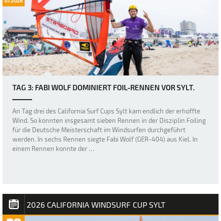
07.2026
TAG 3: FABI WOLF DOMINIERT FOIL-RENNEN VOR SYLT.
An Tag drei des California Surf Cups Sylt kam endlich der erhoffte
Wind. So konnten insgesamt sieben Rennen in der Disziplin Foiling
für die Deutsche Meisterschaft im Windsurfen durchgeführt
werden. In sechs Rennen siegte Fabi Wolf (GER-404) aus Kiel. In
einem Rennen konnte der …
2026 CALIFORNIA WINDSURF CUP SYLT