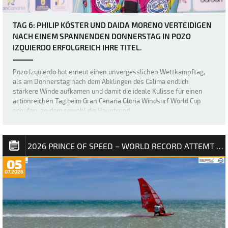
TAG 6: PHILIP KÖSTER UND DAIDA MORENO VERTEIDIGEN
NACH EINEM SPANNENDEN DONNERSTAG IN POZO
IZQUIERDO ERFOLGREICH IHRE TITEL.
Pozo Izquierdo bot erneut einen unvergesslichen Wettkampftag,
als am Donnerstag nach dem Abklingen des Calima endlich
stärkere Winde aufkamen und damit die ideale Kulisse für einen
actionreichen Tag beim Gran Canaria Gloria Windsurf World Cup
schufen, an dem sowohl die Hauptrund…
2026 PRINCE OF SPEED – WORLD RECORD ATTEMT NM
05
07.2026