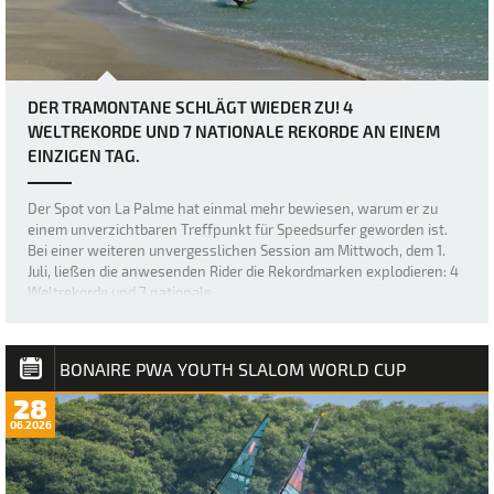
DER TRAMONTANE SCHLÄGT WIEDER ZU! 4
WELTREKORDE UND 7 NATIONALE REKORDE AN EINEM
EINZIGEN TAG.
Der Spot von La Palme hat einmal mehr bewiesen, warum er zu
einem unverzichtbaren Treffpunkt für Speedsurfer geworden ist.
Bei einer weiteren unvergesslichen Session am Mittwoch, dem 1.
Juli, ließen die anwesenden Rider die Rekordmarken explodieren: 4
Weltrekorde und 7 nationale…
BONAIRE PWA YOUTH SLALOM WORLD CUP
28
06.2026