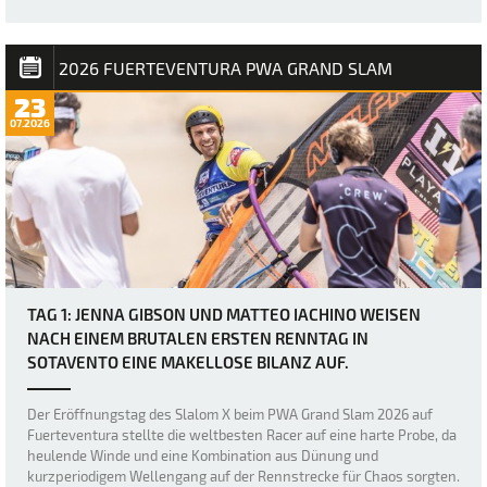
erneut durch heftige Böen und den „Dea…
2026 FUERTEVENTURA PWA GRAND SLAM
23
07.2026
TAG 1: JENNA GIBSON UND MATTEO IACHINO WEISEN
NACH EINEM BRUTALEN ERSTEN RENNTAG IN
SOTAVENTO EINE MAKELLOSE BILANZ AUF.
Der Eröffnungstag des Slalom X beim PWA Grand Slam 2026 auf
Fuerteventura stellte die weltbesten Racer auf eine harte Probe, da
heulende Winde und eine Kombination aus Dünung und
kurzperiodigem Wellengang auf der Rennstrecke für Chaos sorgten.