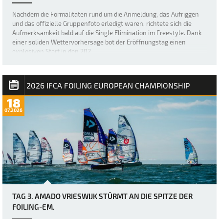
Nachdem die Formalitäten rund um die Anmeldung, das Aufriggen
und das offizielle Gruppenfoto erledigt waren, richtete sich die
Aufmerksamkeit bald auf die Single Elimination im Freestyle. Dank
einer soliden Wettervorhersage bot der Eröffnungstag einen
explosiven Start in den 202…
2026 IFCA FOILING EUROPEAN CHAMPIONSHIP
18
07.2026
TAG 3. AMADO VRIESWIJK STÜRMT AN DIE SPITZE DER
FOILING-EM.