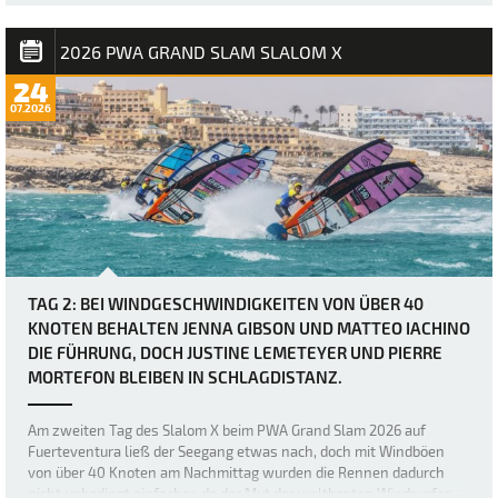
angekündigt worden, doch bei Berichten von Windböen von bis zu
50 Knoten hätten sich viele wohl kaum vorstellen können, wie
brutal es in Sotavento manchmal zug…
2026 PWA GRAND SLAM SLALOM X
24
07.2026
TAG 2: BEI WINDGESCHWINDIGKEITEN VON ÜBER 40
KNOTEN BEHALTEN JENNA GIBSON UND MATTEO IACHINO
DIE FÜHRUNG, DOCH JUSTINE LEMETEYER UND PIERRE
MORTEFON BLEIBEN IN SCHLAGDISTANZ.
Am zweiten Tag des Slalom X beim PWA Grand Slam 2026 auf
Fuerteventura ließ der Seegang etwas nach, doch mit Windböen
von über 40 Knoten am Nachmittag wurden die Rennen dadurch
nicht unbedingt einfacher, da der Mut der weltbesten Windsurfer