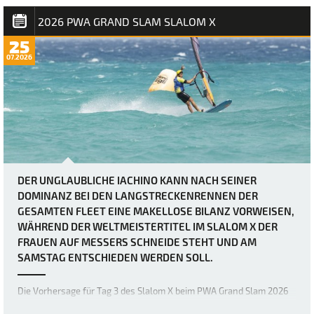
absoluten Grenzen bringen. Heute herr…
2026 PWA GRAND SLAM SLALOM X
25
07.2026
DER UNGLAUBLICHE IACHINO KANN NACH SEINER
DOMINANZ BEI DEN LANGSTRECKENRENNEN DER
GESAMTEN FLEET EINE MAKELLOSE BILANZ VORWEISEN,
WÄHREND DER WELTMEISTERTITEL IM SLALOM X DER
FRAUEN AUF MESSERS SCHNEIDE STEHT UND AM
SAMSTAG ENTSCHIEDEN WERDEN SOLL.
Die Vorhersage für Tag 3 des Slalom X beim PWA Grand Slam 2026
auf Fuerteventura war zwar schon immer als extrem windig