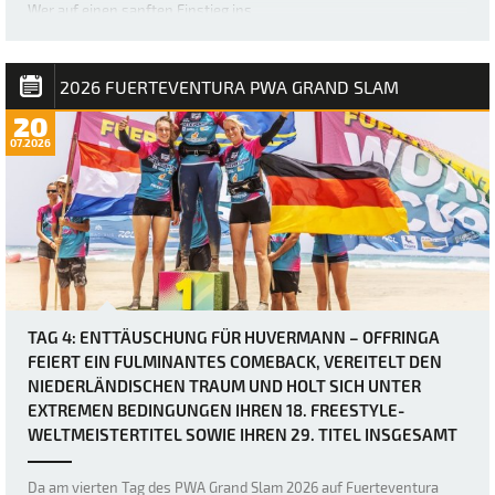
Wer auf einen sanften Einstieg ins …
2026 FUERTEVENTURA PWA GRAND SLAM
20
07.2026
TAG 4: ENTTÄUSCHUNG FÜR HUVERMANN – OFFRINGA
FEIERT EIN FULMINANTES COMEBACK, VEREITELT DEN
NIEDERLÄNDISCHEN TRAUM UND HOLT SICH UNTER
EXTREMEN BEDINGUNGEN IHREN 18. FREESTYLE-
WELTMEISTERTITEL SOWIE IHREN 29. TITEL INSGESAMT
Da am vierten Tag des PWA Grand Slam 2026 auf Fuerteventura