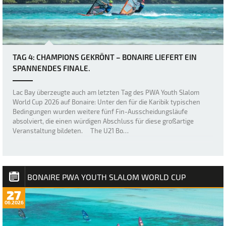
TAG 4: CHAMPIONS GEKRÖNT – BONAIRE LIEFERT EIN
SPANNENDES FINALE.
Lac Bay überzeugte auch am letzten Tag des PWA Youth Slalom
World Cup 2026 auf Bonaire: Unter den für die Karibik typischen
Bedingungen wurden weitere fünf Fin-Ausscheidungsläufe
absolviert, die einen würdigen Abschluss für diese großartige
Veranstaltung bildeten. The U21 Bo…
BONAIRE PWA YOUTH SLALOM WORLD CUP
27
06.2026