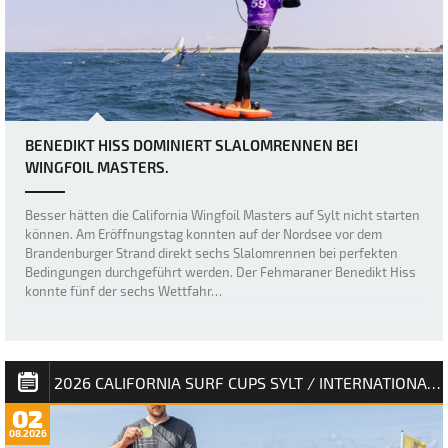
BENEDIKT HISS DOMINIERT SLALOMRENNEN BEI
WINGFOIL MASTERS.
Besser hätten die California Wingfoil Masters auf Sylt nicht starten
können. Am Eröffnungstag konnten auf der Nordsee vor dem
Brandenburger Strand direkt sechs Slalomrennen bei perfekten
Bedingungen durchgeführt werden. Der Fehmaraner Benedikt Hiss
konnte fünf der sechs Wettfahr…
2026 CALIFORNIA SURF CUPS SYLT / INTERNATIONALE DEUTSCHE MEISTERSCHAFT
02
08.2026