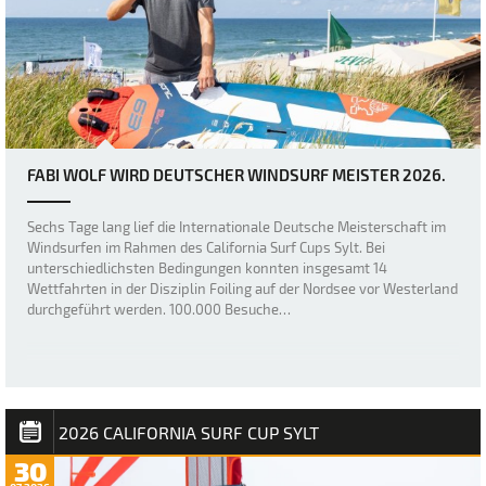
FABI WOLF WIRD DEUTSCHER WINDSURF MEISTER 2026.
Sechs Tage lang lief die Internationale Deutsche Meisterschaft im
Windsurfen im Rahmen des California Surf Cups Sylt. Bei
unterschiedlichsten Bedingungen konnten insgesamt 14
Wettfahrten in der Disziplin Foiling auf der Nordsee vor Westerland
durchgeführt werden. 100.000 Besuche…
2026 CALIFORNIA SURF CUP SYLT
30