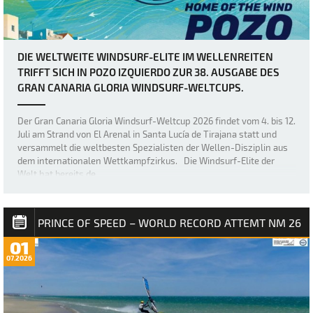
DIE WELTWEITE WINDSURF-ELITE IM WELLENREITEN
TRIFFT SICH IN POZO IZQUIERDO ZUR 38. AUSGABE DES
GRAN CANARIA GLORIA WINDSURF-WELTCUPS.
Der Gran Canaria Gloria Windsurf-Weltcup 2026 findet vom 4. bis 12.
Juli am Strand von El Arenal in Santa Lucía de Tirajana statt und
versammelt die weltbesten Spezialisten der Wellen-Disziplin aus
dem internationalen Wettkampfzirkus. Die Windsurf-Elite der
Welt hat bereits de…
PRINCE OF SPEED – WORLD RECORD ATTEMT NM 26
01
07.2026