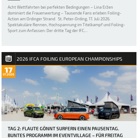
Acht Wettfahrten bei perfekten Bedingungen – Lina Eržen
dominiert die Frauenwertung – Tausende Fans erleben Foiling-
Action am Ordinger Strand St. Peter-Ording, 17. Juli 2026.
Spektakuläre Rennen, Hochspannung im Titelkampf und Foiling-
Sport zum Anfassen: Der dritte Tag der IFC…
2026 IFCA FOILING EUROPEAN CHAMPIONSHIPS
17
07.2026
TAG 2: FLAUTE GÖNNT SURFERN EINEN PAUSENTAG.
BUNTES PROGRAMM IM EVENTVILLAGE – FÜR FREITAG