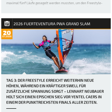
maximal fünf Läufe gesegelt werden mussten, um den Freestyle-
Wettbewerb der Frauen abzuschließen, trafen sich die Fahrerinnen
etwas später als üblich – um 12 Uhr –, bevor der Finaltag in Gang
kam. Die heutigen Bedingung…
2026 FUERTEVENTURA PWA GRAND SLAM
20
07.2026
TAG 3: DER FREESTYLE ERREICHT WEITERHIN NEUE
HÖHEN, WÄHREND EIN KRÄFTIGER SWELL FÜR
ZUSÄTZLICHE SPANNUNG SORGT – LENNART NEUBAUER
HOLT SICH EINEN EPISCHEN SIEG VOR YENTEL CAERS IN
EINEM DER PUNKTREICHSTEN FINALS ALLER ZEITEN.