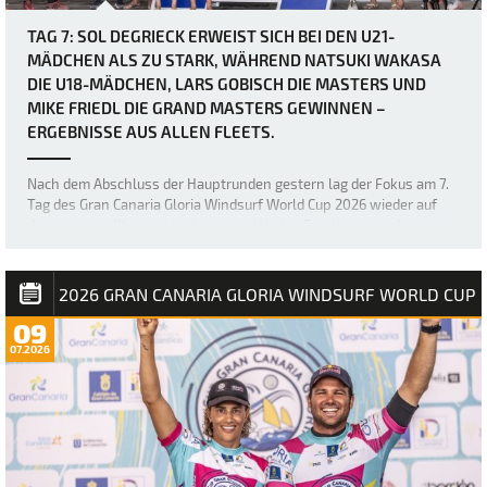
TAG 7: SOL DEGRIECK ERWEIST SICH BEI DEN U21-
MÄDCHEN ALS ZU STARK, WÄHREND NATSUKI WAKASA
DIE U18-MÄDCHEN, LARS GOBISCH DIE MASTERS UND
MIKE FRIEDL DIE GRAND MASTERS GEWINNEN –
ERGEBNISSE AUS ALLEN FLEETS.
Nach dem Abschluss der Hauptrunden gestern lag der Fokus am 7.
Tag des Gran Canaria Gloria Windsurf World Cup 2026 wieder auf
den wenigen Klassen, in denen noch keine Ergebnisse vorlagen –
nämlich den U18- und U21-Mädchen sowie den Masters und Grand
Masters. Die sich stetig verb…
2026 GRAN CANARIA GLORIA WINDSURF WORLD CUP
09
07.2026