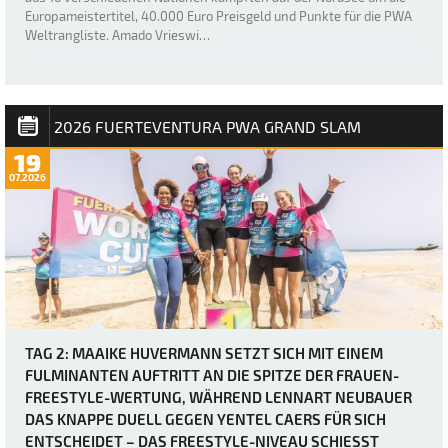
Europameistertitel, 40.000 Euro Preisgeld und Punkte für die PWA
Weltrangliste. Amado Vrieswi…
2026 FUERTEVENTURA PWA GRAND SLAM
19
07.2026
TAG 2: MAAIKE HUVERMANN SETZT SICH MIT EINEM
FULMINANTEN AUFTRITT AN DIE SPITZE DER FRAUEN-
FREESTYLE-WERTUNG, WÄHREND LENNART NEUBAUER
DAS KNAPPE DUELL GEGEN YENTEL CAERS FÜR SICH
ENTSCHEIDET – DAS FREESTYLE-NIVEAU SCHIESST D