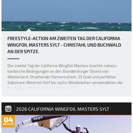
FREESTYLE-ACTION AM ZWEITEN TAG DER CALIFORNIA
WINGFOIL MASTERS SYLT - CHRISTAHL UND BUCHWALD
AN DER SPITZE.
Der zweite Tag der California Wingfoil Masters brachte nahezu
karibische Bedingungen an den Brandenburger Strand von
Westerland. Strahlender Sonnenschein, 25 Grad und perfekter
Sideshore-Wind mit fünf bis sechs Windstärken verwandelten die
Nordsee vor Sylt in eine spektakuläre F…
2026 CALIFORNIA WINGFOIL MASTERS SYLT
04
08.2026