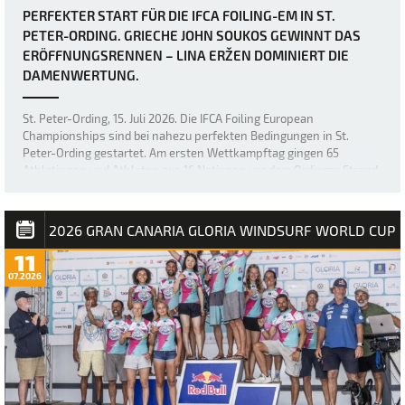
PERFEKTER START FÜR DIE IFCA FOILING-EM IN ST.
PETER-ORDING. GRIECHE JOHN SOUKOS GEWINNT DAS
ERÖFFNUNGSRENNEN – LINA ERŽEN DOMINIERT DIE
DAMENWERTUNG.
St. Peter-Ording, 15. Juli 2026. Die IFCA Foiling European
Championships sind bei nahezu perfekten Bedingungen in St.
Peter-Ording gestartet. Am ersten Wettkampftag gingen 65
Athletinnen und Athleten aus 16 Nationen vor dem Ordinger Strand
aufs Wasser. Bei Windgeschwindigkeiten …
2026 GRAN CANARIA GLORIA WINDSURF WORLD CUP
11
07.2026