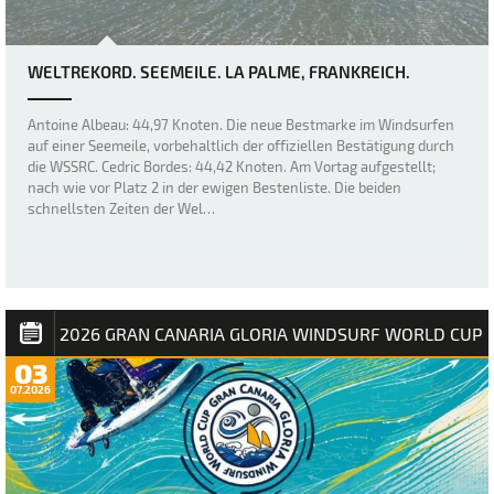
WELTREKORD. SEEMEILE. LA PALME, FRANKREICH.
Antoine Albeau: 44,97 Knoten. Die neue Bestmarke im Windsurfen
auf einer Seemeile, vorbehaltlich der offiziellen Bestätigung durch
die WSSRC. Cedric Bordes: 44,42 Knoten. Am Vortag aufgestellt;
nach wie vor Platz 2 in der ewigen Bestenliste. Die beiden
schnellsten Zeiten der Wel…
2026 GRAN CANARIA GLORIA WINDSURF WORLD CUP
03
07.2026