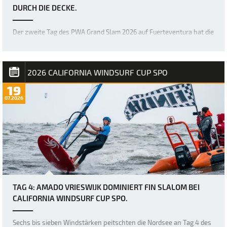
URCH DIE DECKE.
Der zweite Tag des PWA Grand Slam 2026 auf Fuerteventura hat die
Erwartungen mehr als erfüllt, denn die Akrobaten der Freestyle-
Welt haben erneut die Messlatte dafür höher gelegt, was im
Freestyle-Bereich möglich ist. Bereits gestern war das Niveau
unglaublich hoch, doch über Na…
2026 CALIFORNIA WINDSURF CUP SPO
19
07.2026
TAG 4: AMADO VRIESWIJK DOMINIERT FIN SLALOM BEI
CALIFORNIA WINDSURF CUP SPO.
Sechs bis sieben Windstärken peitschten die Nordsee an Tag 4 des