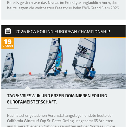
Bereits gestern war das Niveau im Freestyle unglaublich hoch, doch
heute legten die weltbesten Freestyler beim PWA Grand Slam 2026
auf Fuerteventura die Messlatte noch einmal höher, als über Nacht
ein neuer, größerer Swell nach Sotavento rollte und für einige der
besten Freestyl…
2026 IFCA FOILING EUROPEAN CHAMPIONSHIP
19
07.2026
TAG 5: VRIESWIJK UND ERZEN DOMINIEREN FOILING
EUROPAMEISTERSCHAFT.
Nach 5 actiongeladenen Veranstaltungstagen endete heute der
California Windsurf Cup St. Peter-Ording. Insgesamt 65 Athleten
aus 16 verschiedenen Nationen kämpften auf der Nordsee um die