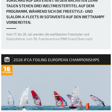
VORSCHAU AUF DAS EVENT: IN DEN NÄCHSTEN ZEHN
TAGEN STEHEN DREI WELTMEISTERTITEL AUF DEM
PROGRAMM, WÄHREND SICH DIE FREESTYLE- UND
SLALOM-X-FLEETS IN SOTAVENTO AUF DEN WETTKAMPF
VORBEREITEN.
Vom 17. bis 26. Juli werden die weltbesten Freestyler und
Slalomfahrer zum 38. Fuerteventura PWA Grand Slam nach
Sotavento strömen. Bei der diesjährigen Veranstaltung werden drei
Weltmeistertitel vergeben: der Weltmeistertitel im Freestyle der
Frauen sowie die Weltmeistertitel i…
2026 IFCA FOILING EUROPEAN CHAMPIONSHIPS
16
07.2026