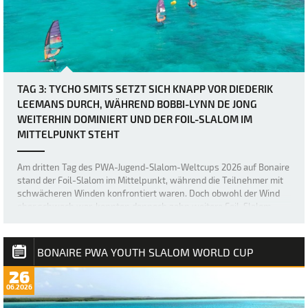
TAG 3: TYCHO SMITS SETZT SICH KNAPP VOR DIEDERIK
LEEMANS DURCH, WÄHREND BOBBI-LYNN DE JONG
WEITERHIN DOMINIERT UND DER FOIL-SLALOM IM
MITTELPUNKT STEHT
Am dritten Tag des PWA-Jugend-Slalom-Weltcups 2026 auf Bonaire
stand der Foil-Slalom im Mittelpunkt, während die Teilnehmer mit
schwächeren Winden konfrontiert waren. Doch obwohl der Wind
eher schwach war, konnten dennoch zehn weitere Foil-Slalom-
Ausscheidungsrunden absolviert w…
BONAIRE PWA YOUTH SLALOM WORLD CUP
26
06.2026