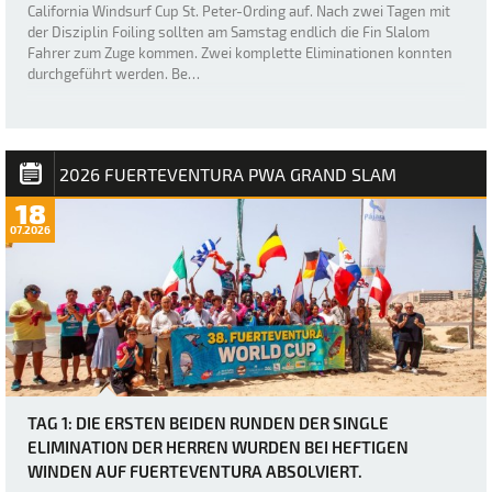
California Windsurf Cup St. Peter-Ording auf. Nach zwei Tagen mit
der Disziplin Foiling sollten am Samstag endlich die Fin Slalom
Fahrer zum Zuge kommen. Zwei komplette Eliminationen konnten
durchgeführt werden. Be…
2026 FUERTEVENTURA PWA GRAND SLAM
18
07.2026
TAG 1: DIE ERSTEN BEIDEN RUNDEN DER SINGLE
ELIMINATION DER HERREN WURDEN BEI HEFTIGEN
WINDEN AUF FUERTEVENTURA ABSOLVIERT.