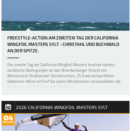
FREESTYLE-ACTION AM ZWEITEN TAG DER CALIFORNIA
WINGFOIL MASTERS SYLT - CHRISTAHL UND BUCHWALD
AN DER SPITZE.
Der zweite Tag der California Wingfoil Masters brachte nahezu
karibische Bedingungen an den Brandenburger Strand von
Westerland. Strahlender Sonnenschein, 25 Grad und perfekter
Sideshore-Wind mit fünf bis sechs Windstärken verwandelten die
Nordsee vor Sylt in eine spektakuläre F…
2026 CALIFORNIA WINGFOIL MASTERS SYLT
04
08.2026