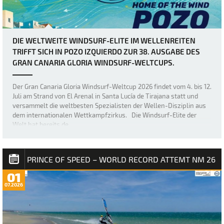
DIE WELTWEITE WINDSURF-ELITE IM WELLENREITEN
TRIFFT SICH IN POZO IZQUIERDO ZUR 38. AUSGABE DES
GRAN CANARIA GLORIA WINDSURF-WELTCUPS.
Der Gran Canaria Gloria Windsurf-Weltcup 2026 findet vom 4. bis 12.
Juli am Strand von El Arenal in Santa Lucía de Tirajana statt und
versammelt die weltbesten Spezialisten der Wellen-Disziplin aus
dem internationalen Wettkampfzirkus. Die Windsurf-Elite der
Welt hat bereits de…
PRINCE OF SPEED – WORLD RECORD ATTEMT NM 26
01
07.2026