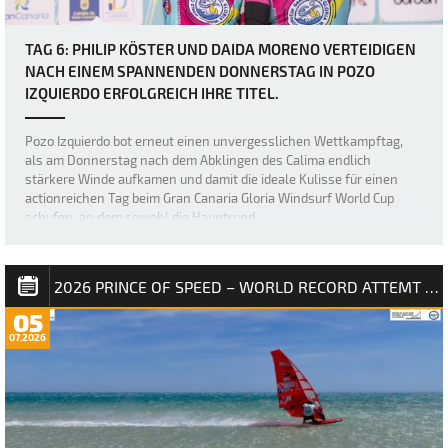
TAG 6: PHILIP KÖSTER UND DAIDA MORENO VERTEIDIGEN
NACH EINEM SPANNENDEN DONNERSTAG IN POZO
IZQUIERDO ERFOLGREICH IHRE TITEL.
Pozo Izquierdo bot erneut einen unvergesslichen Wettkampftag,
als am Donnerstag nach dem Abklingen des Calima endlich
stärkere Winde aufkamen und damit die ideale Kulisse für einen
actionreichen Tag beim Gran Canaria Gloria Windsurf World Cup
schufen, an dem sowohl die Hauptrund…
2026 PRINCE OF SPEED – WORLD RECORD ATTEMT NM
05
07.2026