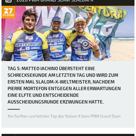
27
07.2026
TAG 5: MATTEO IACHINO ÜBERSTEHT EINE
SCHRECKSEKUNDE AM LETZTEN TAG UND WIRD ZUM
ERSTEN MAL SLALOM-X-WELTMEISTER, NACHDEM
PIERRE MORTEFON ENTGEGEN ALLER ERWARTUNGEN
EINE ELFTE UND ENTSCHEIDENDE
AUSSCHEIDUNGSRUNDE ERZWUNGEN HATTE.
Am fünften und letzten Tag des Slalom X beim PWA Grand Slam
2026 auf Fuerteventura wurden zwei weitere eliminations für die
Herrenfleet abgeschlossen, doch was als vermeintlich relativ
einfacher letzter Tag für Matteo Iachino (Starboard / NeilPryde / Z