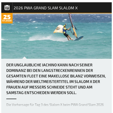
absoluten Grenzen bringen. Heute herr…
2026 PWA GRAND SLAM SLALOM X
25
07.2026
DER UNGLAUBLICHE IACHINO KANN NACH SEINER
DOMINANZ BEI DEN LANGSTRECKENRENNEN DER
GESAMTEN FLEET EINE MAKELLOSE BILANZ VORWEISEN,
WÄHREND DER WELTMEISTERTITEL IM SLALOM X DER
FRAUEN AUF MESSERS SCHNEIDE STEHT UND AM
SAMSTAG ENTSCHIEDEN WERDEN SOLL.
Die Vorhersage für Tag 3 des Slalom X beim PWA Grand Slam 2026
auf Fuerteventura war zwar schon immer als extrem windig