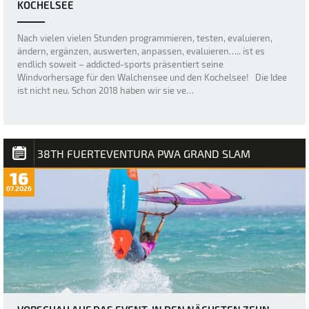
KOCHELSEE
Nach vielen vielen Stunden programmieren, testen, evaluieren,
ändern, ergänzen, auswerten, anpassen, evaluieren….. ist es
endlich soweit – addicted-sports präsentiert seine
Windvorhersage für den Walchensee und den Kochelsee! Die Idee
ist nicht neu. Schon 2018 haben wir sie ve…
38TH FUERTEVENTURA PWA GRAND SLAM
16
07.2026