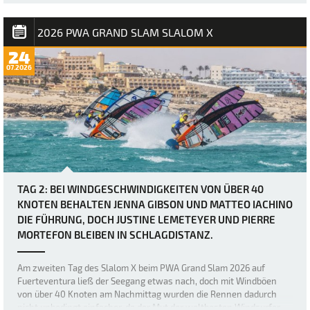
angekündigt worden, doch bei Berichten von Windböen von bis zu
50 Knoten hätten sich viele wohl kaum vorstellen können, wie
brutal es in Sotavento manchmal zug…
2026 PWA GRAND SLAM SLALOM X
24
07.2026
TAG 2: BEI WINDGESCHWINDIGKEITEN VON ÜBER 40
KNOTEN BEHALTEN JENNA GIBSON UND MATTEO IACHINO
DIE FÜHRUNG, DOCH JUSTINE LEMETEYER UND PIERRE
MORTEFON BLEIBEN IN SCHLAGDISTANZ.
Am zweiten Tag des Slalom X beim PWA Grand Slam 2026 auf
Fuerteventura ließ der Seegang etwas nach, doch mit Windböen
von über 40 Knoten am Nachmittag wurden die Rennen dadurch
nicht unbedingt einfacher, da der Mut der weltbesten Windsurfer