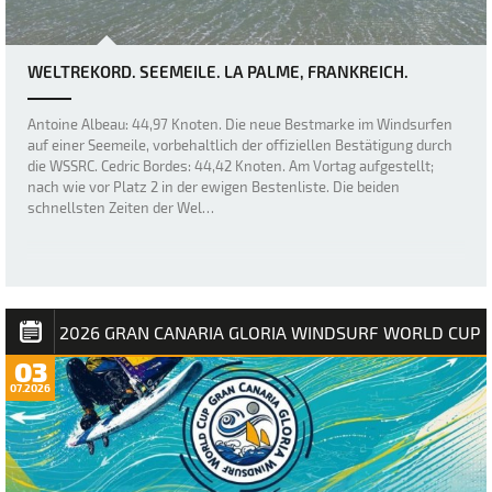
WELTREKORD. SEEMEILE. LA PALME, FRANKREICH.
Antoine Albeau: 44,97 Knoten. Die neue Bestmarke im Windsurfen
auf einer Seemeile, vorbehaltlich der offiziellen Bestätigung durch
die WSSRC. Cedric Bordes: 44,42 Knoten. Am Vortag aufgestellt;
nach wie vor Platz 2 in der ewigen Bestenliste. Die beiden
schnellsten Zeiten der Wel…
2026 GRAN CANARIA GLORIA WINDSURF WORLD CUP
03
07.2026