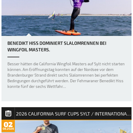
BENEDIKT HISS DOMINIERT SLALOMRENNEN BEI
WINGFOIL MASTERS.
Besser hätten die California Wingfoil Masters auf Sylt nicht starten
können. Am Eröffnungstag konnten auf der Nordsee vor dem
Brandenburger Strand direkt sechs Slalomrennen bei perfekten
Bedingungen durchgeführt werden. Der Fehmaraner Benedikt Hiss
konnte fünf der sechs Wettfahr…
2026 CALIFORNIA SURF CUPS SYLT / INTERNATIONALE DEUTSCHE MEISTERSCHAFT
02
08.2026