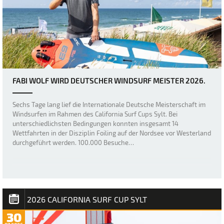
FABI WOLF WIRD DEUTSCHER WINDSURF MEISTER 2026.
Sechs Tage lang lief die Internationale Deutsche Meisterschaft im
Windsurfen im Rahmen des California Surf Cups Sylt. Bei
unterschiedlichsten Bedingungen konnten insgesamt 14
Wettfahrten in der Disziplin Foiling auf der Nordsee vor Westerland
durchgeführt werden. 100.000 Besuche…
2026 CALIFORNIA SURF CUP SYLT
30