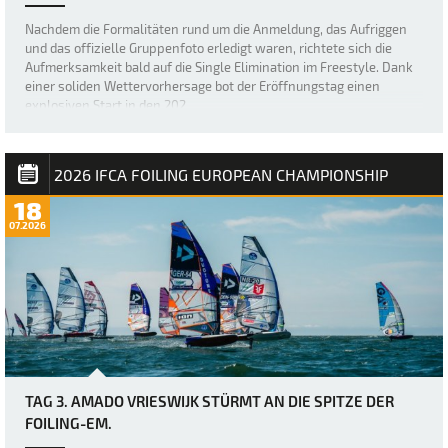
Nachdem die Formalitäten rund um die Anmeldung, das Aufriggen
und das offizielle Gruppenfoto erledigt waren, richtete sich die
Aufmerksamkeit bald auf die Single Elimination im Freestyle. Dank
einer soliden Wettervorhersage bot der Eröffnungstag einen
explosiven Start in den 202…
2026 IFCA FOILING EUROPEAN CHAMPIONSHIP
18
07.2026
TAG 3. AMADO VRIESWIJK STÜRMT AN DIE SPITZE DER
FOILING-EM.