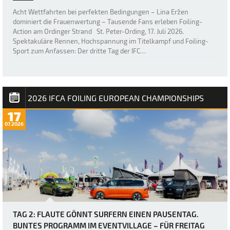
Acht Wettfahrten bei perfekten Bedingungen – Lina Eržen
dominiert die Frauenwertung – Tausende Fans erleben Foiling-
Action am Ordinger Strand St. Peter-Ording, 17. Juli 2026.
Spektakuläre Rennen, Hochspannung im Titelkampf und Foiling-
Sport zum Anfassen: Der dritte Tag der IFC…
2026 IFCA FOILING EUROPEAN CHAMPIONSHIPS
17
07.2026
TAG 2: FLAUTE GÖNNT SURFERN EINEN PAUSENTAG.
BUNTES PROGRAMM IM EVENTVILLAGE – FÜR FREITAG