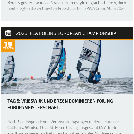
Bereits gestern war das Niveau im Freestyle unglaublich hoch, doch
heute legten die weltbesten Freestyler beim PWA Grand Slam 2026
auf Fuerteventura die Messlatte noch einmal höher, als über Nacht
ein neuer, größerer Swell nach Sotavento rollte und für einige der
besten Freestyl…
2026 IFCA FOILING EUROPEAN CHAMPIONSHIP
19
07.2026
TAG 5: VRIESWIJK UND ERZEN DOMINIEREN FOILING
EUROPAMEISTERSCHAFT.
Nach 5 actiongeladenen Veranstaltungstagen endete heute der
California Windsurf Cup St. Peter-Ording. Insgesamt 65 Athleten
aus 16 verschiedenen Nationen kämpften auf der Nordsee um die