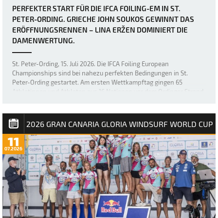
PERFEKTER START FÜR DIE IFCA FOILING-EM IN ST.
PETER-ORDING. GRIECHE JOHN SOUKOS GEWINNT DAS
ERÖFFNUNGSRENNEN – LINA ERŽEN DOMINIERT DIE
DAMENWERTUNG.
St. Peter-Ording, 15. Juli 2026. Die IFCA Foiling European
Championships sind bei nahezu perfekten Bedingungen in St.
Peter-Ording gestartet. Am ersten Wettkampftag gingen 65
Athletinnen und Athleten aus 16 Nationen vor dem Ordinger Strand
aufs Wasser. Bei Windgeschwindigkeiten …
2026 GRAN CANARIA GLORIA WINDSURF WORLD CUP
11
07.2026