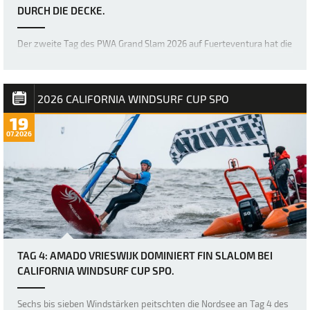
URCH DIE DECKE.
Der zweite Tag des PWA Grand Slam 2026 auf Fuerteventura hat die
Erwartungen mehr als erfüllt, denn die Akrobaten der Freestyle-
Welt haben erneut die Messlatte dafür höher gelegt, was im
Freestyle-Bereich möglich ist. Bereits gestern war das Niveau
unglaublich hoch, doch über Na…
2026 CALIFORNIA WINDSURF CUP SPO
19
07.2026
TAG 4: AMADO VRIESWIJK DOMINIERT FIN SLALOM BEI
CALIFORNIA WINDSURF CUP SPO.
Sechs bis sieben Windstärken peitschten die Nordsee an Tag 4 des