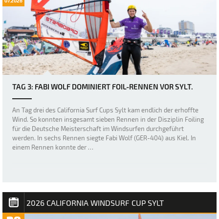
07.2026
TAG 3: FABI WOLF DOMINIERT FOIL-RENNEN VOR SYLT.
An Tag drei des California Surf Cups Sylt kam endlich der erhoffte
Wind. So konnten insgesamt sieben Rennen in der Disziplin Foiling
für die Deutsche Meisterschaft im Windsurfen durchgeführt
werden. In sechs Rennen siegte Fabi Wolf (GER-404) aus Kiel. In
einem Rennen konnte der …
2026 CALIFORNIA WINDSURF CUP SYLT