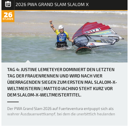
Fins) seinen ersten Slalom…
2026 PWA GRAND SLAM SLALOM X
26
07.2026
TAG 4: JUSTINE LEMETEYER DOMINIERT DEN LETZTEN
TAG DER FRAUENRENNEN UND WIRD NACH VIER
ÜBERRAGENDEN SIEGEN ZUM ERSTEN MAL SLALOM-X-
WELTMEISTERIN | MATTEO IACHINO STEHT KURZ VOR
DEM SLALOM-X-WELTMEISTERTITEL.
Der PWA Grand Slam 2026 auf Fuerteventura entpuppt sich als
wahrer Ausdauerwettkampf, bei dem die unerbittlich heulenden
Winde keine Verschnaufpause zulassen und die mentalen und
körperlichen Fähigkeiten der weltbesten Windsurfer bis an ihre