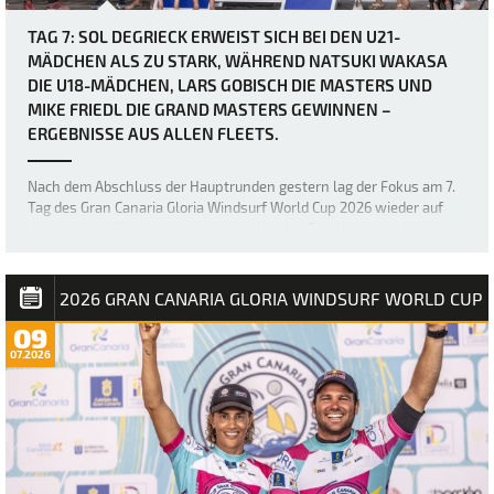
TAG 7: SOL DEGRIECK ERWEIST SICH BEI DEN U21-
MÄDCHEN ALS ZU STARK, WÄHREND NATSUKI WAKASA
DIE U18-MÄDCHEN, LARS GOBISCH DIE MASTERS UND
MIKE FRIEDL DIE GRAND MASTERS GEWINNEN –
ERGEBNISSE AUS ALLEN FLEETS.
Nach dem Abschluss der Hauptrunden gestern lag der Fokus am 7.
Tag des Gran Canaria Gloria Windsurf World Cup 2026 wieder auf
den wenigen Klassen, in denen noch keine Ergebnisse vorlagen –
nämlich den U18- und U21-Mädchen sowie den Masters und Grand
Masters. Die sich stetig verb…
2026 GRAN CANARIA GLORIA WINDSURF WORLD CUP
09
07.2026