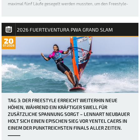
maximal fünf Läufe gesegelt werden mussten, um den Freestyle-
Wettbewerb der Frauen abzuschließen, trafen sich die Fahrerinnen
etwas später als üblich – um 12 Uhr –, bevor der Finaltag in Gang
kam. Die heutigen Bedingung…
2026 FUERTEVENTURA PWA GRAND SLAM
20
07.2026
TAG 3: DER FREESTYLE ERREICHT WEITERHIN NEUE
HÖHEN, WÄHREND EIN KRÄFTIGER SWELL FÜR
ZUSÄTZLICHE SPANNUNG SORGT – LENNART NEUBAUER
HOLT SICH EINEN EPISCHEN SIEG VOR YENTEL CAERS IN
EINEM DER PUNKTREICHSTEN FINALS ALLER ZEITEN.