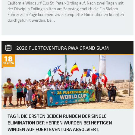
California Windsurf Cup St. Peter-Ording auf. Nach zwei Tagen mit
der Disziplin Foiling sollten am Samstag endlich die Fin Slalom
Fahrer zum Zuge kommen. Zwei komplette Eliminationen konnten
durchgeführt werden. Be…
2026 FUERTEVENTURA PWA GRAND SLAM
18
07.2026
TAG 1: DIE ERSTEN BEIDEN RUNDEN DER SINGLE
ELIMINATION DER HERREN WURDEN BEI HEFTIGEN
WINDEN AUF FUERTEVENTURA ABSOLVIERT.