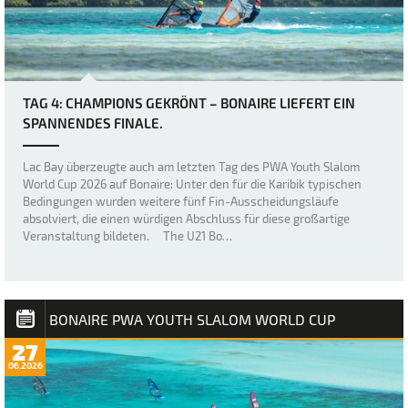
TAG 4: CHAMPIONS GEKRÖNT – BONAIRE LIEFERT EIN
SPANNENDES FINALE.
Lac Bay überzeugte auch am letzten Tag des PWA Youth Slalom
World Cup 2026 auf Bonaire: Unter den für die Karibik typischen
Bedingungen wurden weitere fünf Fin-Ausscheidungsläufe
absolviert, die einen würdigen Abschluss für diese großartige
Veranstaltung bildeten. The U21 Bo…
BONAIRE PWA YOUTH SLALOM WORLD CUP
27
06.2026