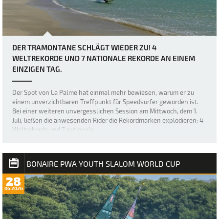
DER TRAMONTANE SCHLÄGT WIEDER ZU! 4
WELTREKORDE UND 7 NATIONALE REKORDE AN EINEM
EINZIGEN TAG.
Der Spot von La Palme hat einmal mehr bewiesen, warum er zu
einem unverzichtbaren Treffpunkt für Speedsurfer geworden ist.
Bei einer weiteren unvergesslichen Session am Mittwoch, dem 1.
Juli, ließen die anwesenden Rider die Rekordmarken explodieren: 4
Weltrekorde und 7 nationale…
BONAIRE PWA YOUTH SLALOM WORLD CUP
28
06.2026