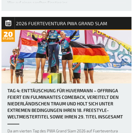
Wer auf einen sanften Einstieg ins …
2026 FUERTEVENTURA PWA GRAND SLAM
20
07.2026
TAG 4: ENTTÄUSCHUNG FÜR HUVERMANN – OFFRINGA
FEIERT EIN FULMINANTES COMEBACK, VEREITELT DEN
NIEDERLÄNDISCHEN TRAUM UND HOLT SICH UNTER
EXTREMEN BEDINGUNGEN IHREN 18. FREESTYLE-
WELTMEISTERTITEL SOWIE IHREN 29. TITEL INSGESAMT
Da am vierten Tag des PWA Grand Slam 2026 auf Fuerteventura