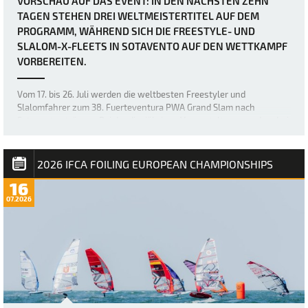
VORSCHAU AUF DAS EVENT: IN DEN NÄCHSTEN ZEHN
TAGEN STEHEN DREI WELTMEISTERTITEL AUF DEM
PROGRAMM, WÄHREND SICH DIE FREESTYLE- UND
SLALOM-X-FLEETS IN SOTAVENTO AUF DEN WETTKAMPF
VORBEREITEN.
Vom 17. bis 26. Juli werden die weltbesten Freestyler und
Slalomfahrer zum 38. Fuerteventura PWA Grand Slam nach
Sotavento strömen. Bei der diesjährigen Veranstaltung werden drei
Weltmeistertitel vergeben: der Weltmeistertitel im Freestyle der
Frauen sowie die Weltmeistertitel i…
2026 IFCA FOILING EUROPEAN CHAMPIONSHIPS
16
07.2026