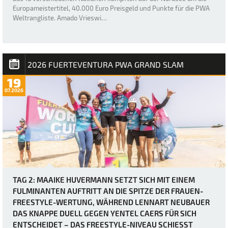
Europameistertitel, 40.000 Euro Preisgeld und Punkte für die PWA
Weltrangliste. Amado Vrieswi…
2026 FUERTEVENTURA PWA GRAND SLAM
19
07.2026
TAG 2: MAAIKE HUVERMANN SETZT SICH MIT EINEM
FULMINANTEN AUFTRITT AN DIE SPITZE DER FRAUEN-
FREESTYLE-WERTUNG, WÄHREND LENNART NEUBAUER
DAS KNAPPE DUELL GEGEN YENTEL CAERS FÜR SICH
ENTSCHEIDET – DAS FREESTYLE-NIVEAU SCHIESST D