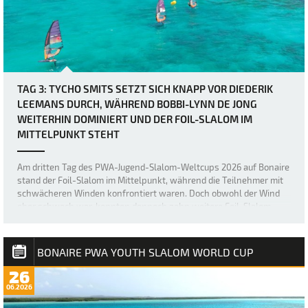
TAG 3: TYCHO SMITS SETZT SICH KNAPP VOR DIEDERIK
LEEMANS DURCH, WÄHREND BOBBI-LYNN DE JONG
WEITERHIN DOMINIERT UND DER FOIL-SLALOM IM
MITTELPUNKT STEHT
Am dritten Tag des PWA-Jugend-Slalom-Weltcups 2026 auf Bonaire
stand der Foil-Slalom im Mittelpunkt, während die Teilnehmer mit
schwächeren Winden konfrontiert waren. Doch obwohl der Wind
eher schwach war, konnten dennoch zehn weitere Foil-Slalom-
Ausscheidungsrunden absolviert w…
BONAIRE PWA YOUTH SLALOM WORLD CUP
26
06.2026