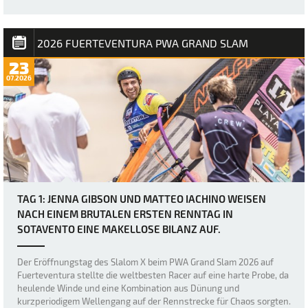
erneut durch heftige Böen und den „Dea…
2026 FUERTEVENTURA PWA GRAND SLAM
23
07.2026
TAG 1: JENNA GIBSON UND MATTEO IACHINO WEISEN
NACH EINEM BRUTALEN ERSTEN RENNTAG IN
SOTAVENTO EINE MAKELLOSE BILANZ AUF.
Der Eröffnungstag des Slalom X beim PWA Grand Slam 2026 auf
Fuerteventura stellte die weltbesten Racer auf eine harte Probe, da
heulende Winde und eine Kombination aus Dünung und
kurzperiodigem Wellengang auf der Rennstrecke für Chaos sorgten.