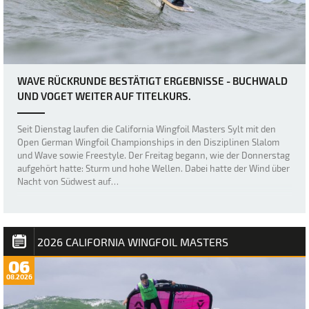
WAVE RÜCKRUNDE BESTÄTIGT ERGEBNISSE - BUCHWALD
UND VOGET WEITER AUF TITELKURS.
Seit Dienstag laufen die California Wingfoil Masters Sylt mit den
Open German Wingfoil Championships in den Disziplinen Slalom
und Wave sowie Freestyle. Der Freitag begann, wie der Donnerstag
aufgehört hatte: Sturm und hohe Wellen. Dabei hatte der Wind über
Nacht von Südwest auf…
2026 CALIFORNIA WINGFOIL MASTERS
06
08.2026