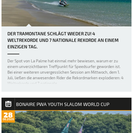
DER TRAMONTANE SCHLÄGT WIEDER ZU! 4
WELTREKORDE UND 7 NATIONALE REKORDE AN EINEM
EINZIGEN TAG.
Der Spot von La Palme hat einmal mehr bewiesen, warum er zu
einem unverzichtbaren Treffpunkt für Speedsurfer geworden ist.
Bei einer weiteren unvergesslichen Session am Mittwoch, dem 1.
Juli, ließen die anwesenden Rider die Rekordmarken explodieren: 4
Weltrekorde und 7 nationale…
BONAIRE PWA YOUTH SLALOM WORLD CUP
28
06.2026