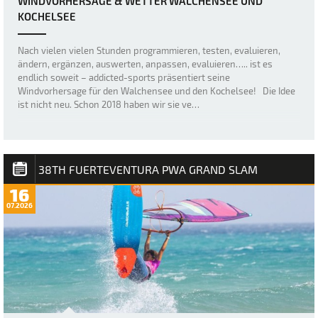
WINDVORHERSAGE & WETTER WALCHENSEE UND
KOCHELSEE
Nach vielen vielen Stunden programmieren, testen, evaluieren,
ändern, ergänzen, auswerten, anpassen, evaluieren….. ist es
endlich soweit – addicted-sports präsentiert seine
Windvorhersage für den Walchensee und den Kochelsee! Die Idee
ist nicht neu. Schon 2018 haben wir sie ve…
38TH FUERTEVENTURA PWA GRAND SLAM
16
07.2026