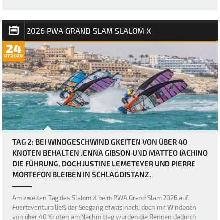
auf Fuerteventura war zwar schon immer als extrem windig
angekündigt worden, doch bei Berichten von Windböen von bis zu
50 Knoten hätten sich viele wohl kaum vorstellen können, wie
brutal es in Sotavento manchmal zug…
2026 PWA GRAND SLAM SLALOM X
24
07.2026
TAG 2: BEI WINDGESCHWINDIGKEITEN VON ÜBER 40
KNOTEN BEHALTEN JENNA GIBSON UND MATTEO IACHINO
DIE FÜHRUNG, DOCH JUSTINE LEMETEYER UND PIERRE
MORTEFON BLEIBEN IN SCHLAGDISTANZ.
Am zweiten Tag des Slalom X beim PWA Grand Slam 2026 auf
Fuerteventura ließ der Seegang etwas nach, doch mit Windböen
von über 40 Knoten am Nachmittag wurden die Rennen dadurch