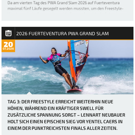
Da am vierten Tag des PWA Grand Slam 2026 auf Fuerteventura
maximal fünf Läufe gesegelt werden mussten, um den Freestyle-
Wettbewerb der Frauen abzuschließen, trafen sich die Fahrerinnen
etwas später als üblich – um 12 Uhr –, bevor der Finaltag in Gang
kam. Die heutigen Bedingung…
2026 FUERTEVENTURA PWA GRAND SLAM
20
07.2026
TAG 3: DER FREESTYLE ERREICHT WEITERHIN NEUE
HÖHEN, WÄHREND EIN KRÄFTIGER SWELL FÜR
ZUSÄTZLICHE SPANNUNG SORGT – LENNART NEUBAUER
HOLT SICH EINEN EPISCHEN SIEG VOR YENTEL CAERS IN
EINEM DER PUNKTREICHSTEN FINALS ALLER ZEITEN.