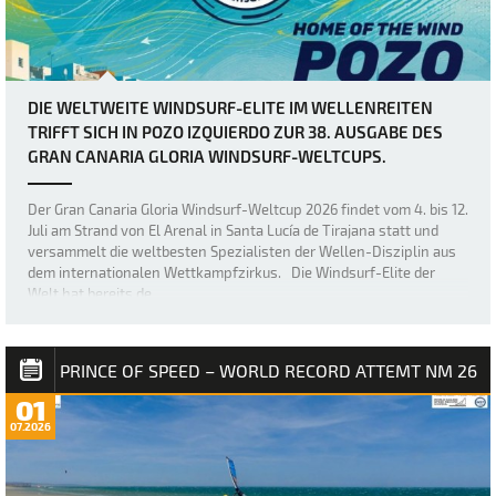
DIE WELTWEITE WINDSURF-ELITE IM WELLENREITEN
TRIFFT SICH IN POZO IZQUIERDO ZUR 38. AUSGABE DES
GRAN CANARIA GLORIA WINDSURF-WELTCUPS.
Der Gran Canaria Gloria Windsurf-Weltcup 2026 findet vom 4. bis 12.
Juli am Strand von El Arenal in Santa Lucía de Tirajana statt und
versammelt die weltbesten Spezialisten der Wellen-Disziplin aus
dem internationalen Wettkampfzirkus. Die Windsurf-Elite der
Welt hat bereits de…
PRINCE OF SPEED – WORLD RECORD ATTEMT NM 26
01
07.2026