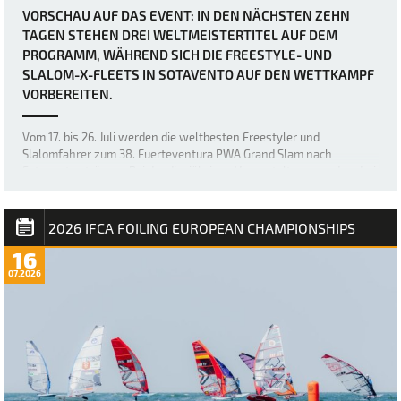
VORSCHAU AUF DAS EVENT: IN DEN NÄCHSTEN ZEHN
TAGEN STEHEN DREI WELTMEISTERTITEL AUF DEM
PROGRAMM, WÄHREND SICH DIE FREESTYLE- UND
SLALOM-X-FLEETS IN SOTAVENTO AUF DEN WETTKAMPF
VORBEREITEN.
Vom 17. bis 26. Juli werden die weltbesten Freestyler und
Slalomfahrer zum 38. Fuerteventura PWA Grand Slam nach
Sotavento strömen. Bei der diesjährigen Veranstaltung werden drei
Weltmeistertitel vergeben: der Weltmeistertitel im Freestyle der
Frauen sowie die Weltmeistertitel i…
2026 IFCA FOILING EUROPEAN CHAMPIONSHIPS
16
07.2026