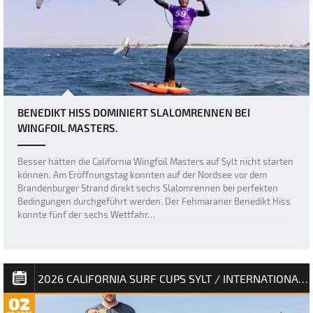
BENEDIKT HISS DOMINIERT SLALOMRENNEN BEI
WINGFOIL MASTERS.
Besser hätten die California Wingfoil Masters auf Sylt nicht starten
können. Am Eröffnungstag konnten auf der Nordsee vor dem
Brandenburger Strand direkt sechs Slalomrennen bei perfekten
Bedingungen durchgeführt werden. Der Fehmaraner Benedikt Hiss
konnte fünf der sechs Wettfahr…
2026 CALIFORNIA SURF CUPS SYLT / INTERNATIONALE DEUTSCHE MEISTERSCHAFT
02