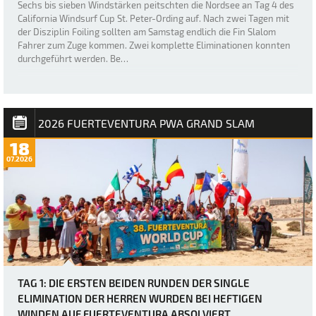
Sechs bis sieben Windstärken peitschten die Nordsee an Tag 4 des
California Windsurf Cup St. Peter-Ording auf. Nach zwei Tagen mit
der Disziplin Foiling sollten am Samstag endlich die Fin Slalom
Fahrer zum Zuge kommen. Zwei komplette Eliminationen konnten
durchgeführt werden. Be…
2026 FUERTEVENTURA PWA GRAND SLAM
18
07.2026
TAG 1: DIE ERSTEN BEIDEN RUNDEN DER SINGLE
ELIMINATION DER HERREN WURDEN BEI HEFTIGEN
WINDEN AUF FUERTEVENTURA ABSOLVIERT.