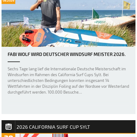
08.2026
FABI WOLF WIRD DEUTSCHER WINDSURF MEISTER 2026.
Sechs Tage lang lief die Internationale Deutsche Meisterschaft im
Windsurfen im Rahmen des California Surf Cups Sylt. Bei
unterschiedlichsten Bedingungen konnten insgesamt 14
Wettfahrten in der Disziplin Foiling auf der Nordsee vor Westerland
durchgeführt werden. 100.000 Besuche…
2026 CALIFORNIA SURF CUP SYLT