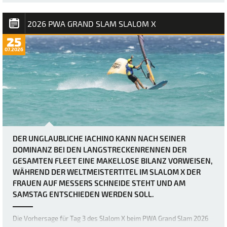
körperlichen Fähigkeiten der weltbesten Windsurfer bis an ihre
absoluten Grenzen bringen. Heute herr…
2026 PWA GRAND SLAM SLALOM X
25
07.2026
DER UNGLAUBLICHE IACHINO KANN NACH SEINER
DOMINANZ BEI DEN LANGSTRECKENRENNEN DER
GESAMTEN FLEET EINE MAKELLOSE BILANZ VORWEISEN,
WÄHREND DER WELTMEISTERTITEL IM SLALOM X DER
FRAUEN AUF MESSERS SCHNEIDE STEHT UND AM
SAMSTAG ENTSCHIEDEN WERDEN SOLL.
Die Vorhersage für Tag 3 des Slalom X beim PWA Grand Slam 2026