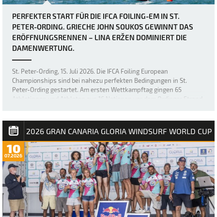
PERFEKTER START FÜR DIE IFCA FOILING-EM IN ST.
PETER-ORDING. GRIECHE JOHN SOUKOS GEWINNT DAS
ERÖFFNUNGSRENNEN – LINA ERŽEN DOMINIERT DIE
DAMENWERTUNG.
St. Peter-Ording, 15. Juli 2026. Die IFCA Foiling European
Championships sind bei nahezu perfekten Bedingungen in St.
Peter-Ording gestartet. Am ersten Wettkampftag gingen 65
Athletinnen und Athleten aus 16 Nationen vor dem Ordinger Strand
aufs Wasser. Bei Windgeschwindigkeiten …
2026 GRAN CANARIA GLORIA WINDSURF WORLD CUP
10
07.2026