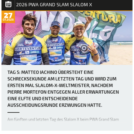
2026 PWA GRAND SLAM SLALOM X
27
07.2026
TAG 5: MATTEO IACHINO ÜBERSTEHT EINE
SCHRECKSEKUNDE AM LETZTEN TAG UND WIRD ZUM
ERSTEN MAL SLALOM-X-WELTMEISTER, NACHDEM
PIERRE MORTEFON ENTGEGEN ALLER ERWARTUNGEN
EINE ELFTE UND ENTSCHEIDENDE
AUSSCHEIDUNGSRUNDE ERZWUNGEN HATTE.
Am fünften und letzten Tag des Slalom X beim PWA Grand Slam
2026 auf Fuerteventura wurden zwei weitere eliminations für die
Herrenfleet abgeschlossen, doch was als vermeintlich relativ