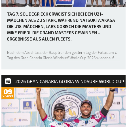
TAG 7: SOL DEGRIECK ERWEIST SICH BEI DEN U21-
MÄDCHEN ALS ZU STARK, WÄHREND NATSUKI WAKASA
DIE U18-MÄDCHEN, LARS GOBISCH DIE MASTERS UND
MIKE FRIEDL DIE GRAND MASTERS GEWINNEN –
ERGEBNISSE AUS ALLEN FLEETS.
Nach dem Abschluss der Hauptrunden gestern lag der Fokus am 7.
Tag des Gran Canaria Gloria Windsurf World Cup 2026 wieder auf
den wenigen Klassen, in denen noch keine Ergebnisse vorlagen –
nämlich den U18- und U21-Mädchen sowie den Masters und Grand
Masters. Die sich stetig verb…
2026 GRAN CANARIA GLORIA WINDSURF WORLD CUP
09
07.2026