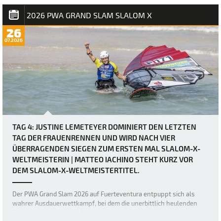
einfacher letzter Tag für Matteo Iachino (Starboard / NeilPryde / Z
Fins) seinen ersten Slalom…
2026 PWA GRAND SLAM SLALOM X
26
07.2026
TAG 4: JUSTINE LEMETEYER DOMINIERT DEN LETZTEN
TAG DER FRAUENRENNEN UND WIRD NACH VIER
ÜBERRAGENDEN SIEGEN ZUM ERSTEN MAL SLALOM-X-
WELTMEISTERIN | MATTEO IACHINO STEHT KURZ VOR
DEM SLALOM-X-WELTMEISTERTITEL.
Der PWA Grand Slam 2026 auf Fuerteventura entpuppt sich als
wahrer Ausdauerwettkampf, bei dem die unerbittlich heulenden
Winde keine Verschnaufpause zulassen und die mentalen und