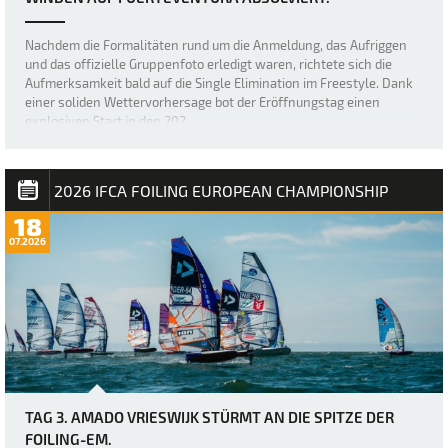
Nachdem die Formalitäten rund um die Anmeldung, das Aufriggen
und das offizielle Gruppenfoto erledigt waren, richtete sich die
Aufmerksamkeit bald auf die Single Elimination im Freestyle. Dank
einer soliden Wettervorhersage bot der Eröffnungstag einen
explosiven Start in den 202…
2026 IFCA FOILING EUROPEAN CHAMPIONSHIP
18
07.2026
TAG 3. AMADO VRIESWIJK STÜRMT AN DIE SPITZE DER
FOILING-EM.