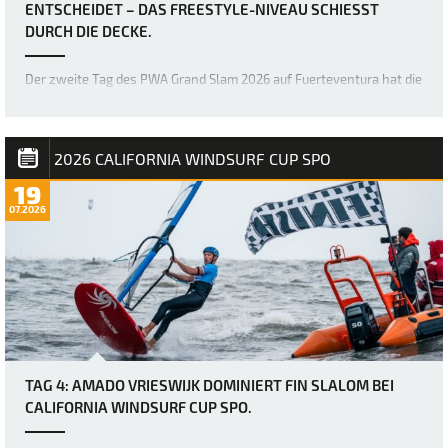
ENTSCHEIDET – DAS FREESTYLE-NIVEAU SCHIESST D
URCH DIE DECKE.
Der zweite Tag des PWA Grand Slam 2026 auf Fuerteventura hat die
Erwartungen mehr als erfüllt, denn die Akrobaten der Freestyle-
Welt haben erneut die Messlatte dafür höher gelegt, was im
Freestyle-Bereich möglich ist. Bereits gestern war das Niveau
unglaublich hoch, doch über Na…
2026 CALIFORNIA WINDSURF CUP SPO
19
07.2026
TAG 4: AMADO VRIESWIJK DOMINIERT FIN SLALOM BEI
CALIFORNIA WINDSURF CUP SPO.