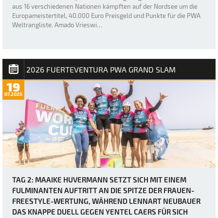
aus 16 verschiedenen Nationen kämpften auf der Nordsee um die
Europameistertitel, 40.000 Euro Preisgeld und Punkte für die PWA
Weltrangliste. Amado Vrieswi…
2026 FUERTEVENTURA PWA GRAND SLAM
19
07.2026
TAG 2: MAAIKE HUVERMANN SETZT SICH MIT EINEM
FULMINANTEN AUFTRITT AN DIE SPITZE DER FRAUEN-
FREESTYLE-WERTUNG, WÄHREND LENNART NEUBAUER
DAS KNAPPE DUELL GEGEN YENTEL CAERS FÜR SICH