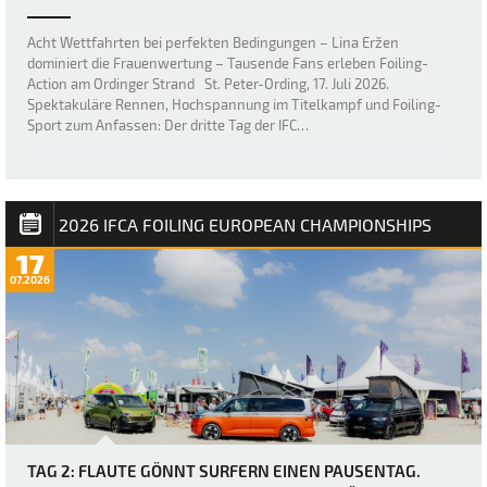
Acht Wettfahrten bei perfekten Bedingungen – Lina Eržen
dominiert die Frauenwertung – Tausende Fans erleben Foiling-
Action am Ordinger Strand St. Peter-Ording, 17. Juli 2026.
Spektakuläre Rennen, Hochspannung im Titelkampf und Foiling-
Sport zum Anfassen: Der dritte Tag der IFC…
2026 IFCA FOILING EUROPEAN CHAMPIONSHIPS
17
07.2026
TAG 2: FLAUTE GÖNNT SURFERN EINEN PAUSENTAG.