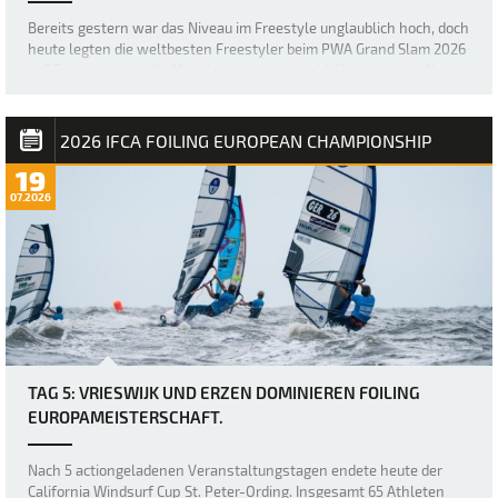
Bereits gestern war das Niveau im Freestyle unglaublich hoch, doch
heute legten die weltbesten Freestyler beim PWA Grand Slam 2026
auf Fuerteventura die Messlatte noch einmal höher, als über Nacht
ein neuer, größerer Swell nach Sotavento rollte und für einige der
besten Freestyl…
2026 IFCA FOILING EUROPEAN CHAMPIONSHIP
19
07.2026
TAG 5: VRIESWIJK UND ERZEN DOMINIEREN FOILING
EUROPAMEISTERSCHAFT.
Nach 5 actiongeladenen Veranstaltungstagen endete heute der
California Windsurf Cup St. Peter-Ording. Insgesamt 65 Athleten