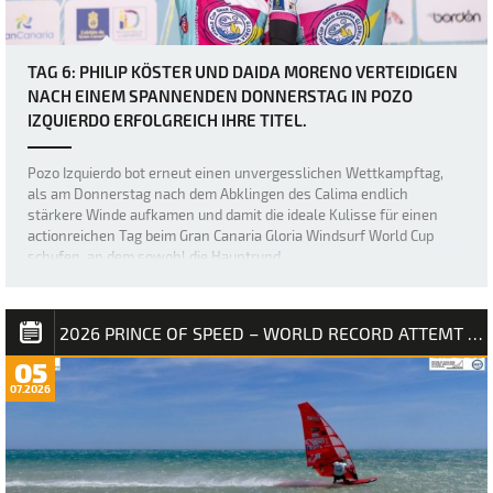
TAG 6: PHILIP KÖSTER UND DAIDA MORENO VERTEIDIGEN
NACH EINEM SPANNENDEN DONNERSTAG IN POZO
IZQUIERDO ERFOLGREICH IHRE TITEL.
Pozo Izquierdo bot erneut einen unvergesslichen Wettkampftag,
als am Donnerstag nach dem Abklingen des Calima endlich
stärkere Winde aufkamen und damit die ideale Kulisse für einen
actionreichen Tag beim Gran Canaria Gloria Windsurf World Cup
schufen, an dem sowohl die Hauptrund…
2026 PRINCE OF SPEED – WORLD RECORD ATTEMT NM
05
07.2026