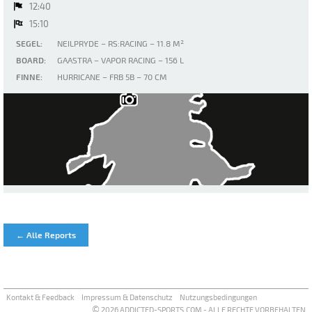
12:40
15:10
SEGEL:
NEILPRYDE – RS:RACING – 11.8 M²
BOARD:
GAASTRA – VAPOR RACING – 156 L
FINNE:
HURRICANE – FRB 5B – 70 CM
Walchensee
← Alle Reports
Kontakt & Feedback
Impressum & Datenschutz
Nutzungsbedingungen
©
2026 ADDICTED-SPORTS.COM - ALLE RECHTE VORBEHALTEN